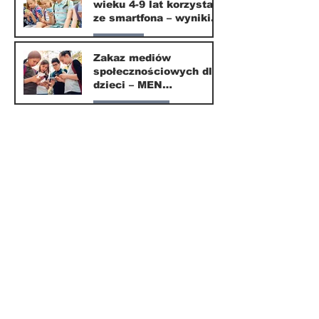
wieku 4-9 lat korzysta
16 mar
ze smartfona – wyniki
badania Krajowego
Parents
Instytutu Mediów
Zakaz mediów
społecznościowych dla
1 mar
dzieci – MEN
przedstawia projekt
Nasze miasto
ustawy
1 mar