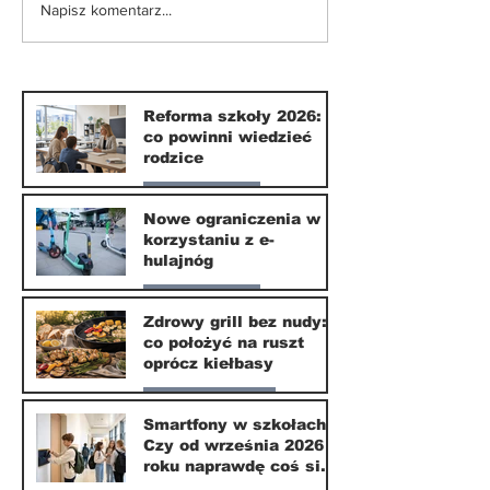
Nowe ograniczenia w
Zdrowy grill 
Napisz komentarz...
korzystaniu z e-
nudy: co poło
hulajnóg
ruszt oprócz 
Reforma szkoły 2026:
co powinni wiedzieć
rodzice
Nasze miasto
Nowe ograniczenia w
korzystaniu z e-
10 lip
hulajnóg
Nasze miasto
Zdrowy grill bez nudy:
co położyć na ruszt
3 lip
oprócz kiełbasy
Zdrowie i uroda
Smartfony w szkołach.
Czy od września 2026
1 lip
roku naprawdę coś się
zmieni?