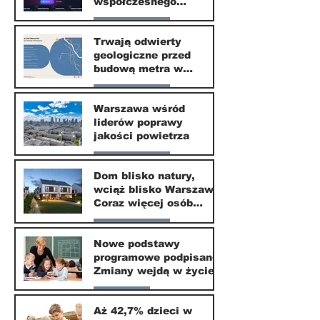
współczesnego
społeczeństwa
Nasze miasto
Trwają odwierty
geologiczne przed
30 mar
budową metra w
Wilanowie
Nasze miasto
Warszawa wśród
liderów poprawy
24 mar
jakości powietrza
Nasze miasto
Dom blisko natury,
wciąż blisko Warszawy.
24 mar
Coraz więcej osób
wybiera ten kierunek
Nasze miasto
Nowe podstawy
programowe podpisane.
20 mar
Zmiany wejdą w życie
od września 2026
Edukacja
Aż 42,7% dzieci w