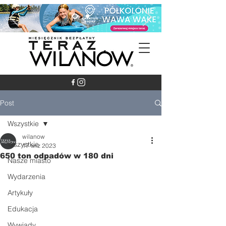
Post
Wszystkie
wilanow
Wszystkie
17 wrz 2023
650 ton odpadów w 180 dni
Nasze miasto
Wydarzenia
Artykuły
Edukacja
Wywiady