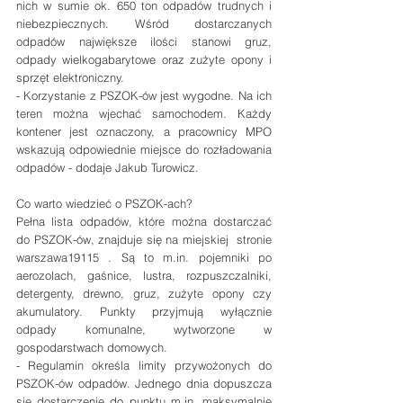
nich w sumie ok. 650 ton odpadów trudnych i 
niebezpiecznych. Wśród dostarczanych 
odpadów największe ilości stanowi gruz, 
odpady wielkogabarytowe oraz zużyte opony i 
sprzęt elektroniczny.
- Korzystanie z PSZOK-ów jest wygodne. Na ich 
teren można wjechać samochodem. Każdy 
kontener jest oznaczony, a pracownicy MPO 
wskazują odpowiednie miejsce do rozładowania 
odpadów - dodaje Jakub Turowicz.
Co warto wiedzieć o PSZOK-ach?
Pełna lista odpadów, które można dostarczać 
do PSZOK-ów, znajduje się na miejskiej  stronie 
warszawa19115 . Są to m.in. pojemniki po 
aerozolach, gaśnice, lustra, rozpuszczalniki, 
detergenty, drewno, gruz, zużyte opony czy 
akumulatory. Punkty przyjmują wyłącznie 
odpady komunalne, wytworzone w 
gospodarstwach domowych.
- Regulamin określa limity przywożonych do 
PSZOK-ów odpadów. Jednego dnia dopuszcza 
się dostarczenie do punktu m.in. maksymalnie 