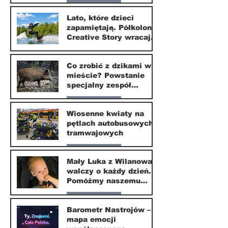
Nasze miasto
Lato, które dzieci
zapamiętają. Półkolonie
1 lip
Creative Story wracają
do Wilanowa
20 kwi
Co zrobić z dzikami w
mieście? Powstanie
specjalny zespół
ekspertów
Nasze miasto
Wiosenne kwiaty na
pętlach autobusowych i
20 kwi
tramwajowych
Nasze miasto
Mały Luka z Wilanowa
walczy o każdy dzień.
20 kwi
Pomóżmy naszemu
małemu sąsiadowi
Nasze miasto
odzyskać dzieciństwo
Barometr Nastrojów –
mapa emocji
30 mar