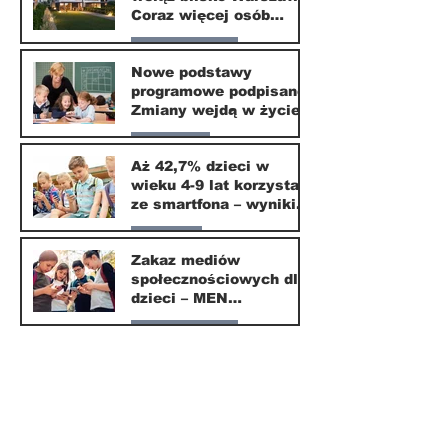
24 mar
Coraz więcej osób
wybiera ten kierunek
Nasze miasto
Nowe podstawy
programowe podpisane.
20 mar
Zmiany wejdą w życie
od września 2026
Edukacja
Aż 42,7% dzieci w
wieku 4-9 lat korzysta
16 mar
ze smartfona – wyniki
badania Krajowego
Parents
Instytutu Mediów
Zakaz mediów
społecznościowych dla
1 mar
dzieci – MEN
przedstawia projekt
Nasze miasto
ustawy
1 mar