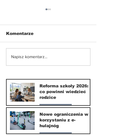
Komentarze
Nowe ograniczenia w
Zdrowy grill 
Napisz komentarz...
korzystaniu z e-
nudy: co poło
hulajnóg
ruszt oprócz 
Reforma szkoły 2026:
co powinni wiedzieć
rodzice
Nasze miasto
Nowe ograniczenia w
korzystaniu z e-
10 lip
hulajnóg