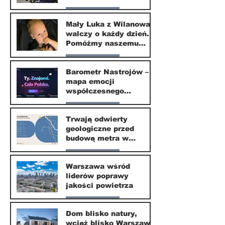
Nasze miasto
Mały Luka z Wilanowa
walczy o każdy dzień.
20 kwi
Pomóżmy naszemu
małemu sąsiadowi
Nasze miasto
odzyskać dzieciństwo
Barometr Nastrojów –
mapa emocji
30 mar
współczesnego
społeczeństwa
Nasze miasto
Trwają odwierty
geologiczne przed
30 mar
budową metra w
Wilanowie
Nasze miasto
Warszawa wśród
liderów poprawy
24 mar
jakości powietrza
Nasze miasto
Dom blisko natury,
wciąż blisko Warszawy.