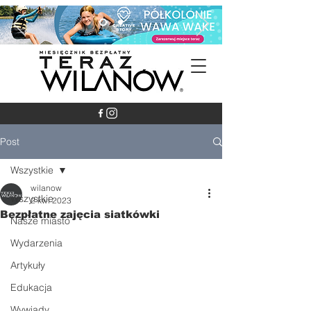
Post
Wszystkie
wilanow
Wszystkie
2 kwi 2023
Bezpłatne zajęcia siatkówki
Nasze miasto
Wydarzenia
Artykuły
Edukacja
Wywiady