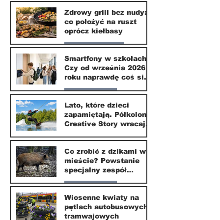
Nasze miasto
Zdrowy grill bez nudy:
co położyć na ruszt
3 lip
oprócz kiełbasy
Zdrowie i uroda
Smartfony w szkołach.
Czy od września 2026
1 lip
roku naprawdę coś się
zmieni?
Nasze miasto
Lato, które dzieci
zapamiętają. Półkolonie
1 lip
Creative Story wracają
do Wilanowa
20 kwi
Co zrobić z dzikami w
mieście? Powstanie
specjalny zespół
ekspertów
Nasze miasto
Wiosenne kwiaty na
pętlach autobusowych i
20 kwi
tramwajowych