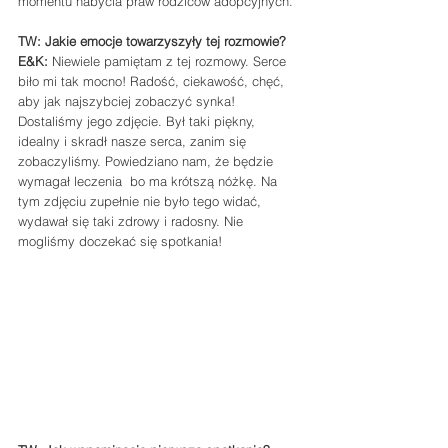
momentu nabycia praw rodziców adopcyjnych.
TW: Jakie emocje towarzyszyły tej rozmowie?
E&K:
 Niewiele pamiętam z tej rozmowy. Serce 
biło mi tak mocno! Radość, ciekawość, chęć, 
aby jak najszybciej zobaczyć synka! 
Dostaliśmy jego zdjęcie. Był taki piękny, 
idealny i skradł nasze serca, zanim się 
zobaczyliśmy. Powiedziano nam, że będzie 
wymagał leczenia  bo ma krótszą nóżkę. Na 
tym zdjęciu zupełnie nie było tego widać, 
wydawał się taki zdrowy i radosny. Nie 
mogliśmy doczekać się spotkania!