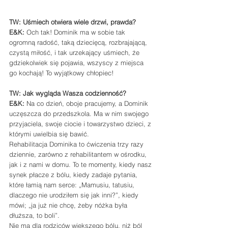
TW: Uśmiech otwiera wiele drzwi, prawda?
E&K: 
Och tak! Dominik ma w sobie tak 
ogromną radość, taką dziecięcą, rozbrajającą, 
czystą miłość, i tak urzekający uśmiech, że 
gdziekolwiek się pojawia, wszyscy z miejsca 
go kochają! To wyjątkowy chłopiec!
TW: Jak wygląda Wasza codzienność?
E&K: 
Na co dzień, oboje pracujemy, a Dominik 
uczęszcza do przedszkola. Ma w nim swojego 
przyjaciela, swoje ciocie i towarzystwo dzieci, z 
którymi uwielbia się bawić.
Rehabilitacja Dominika to ćwiczenia trzy razy 
dziennie, zarówno z rehabilitantem w ośrodku, 
jak i z nami w domu. To te momenty, kiedy nasz 
synek płacze z bólu, kiedy zadaje pytania, 
które łamią nam serce: „Mamusiu, tatusiu, 
dlaczego nie urodziłem się jak inni?”, kiedy 
mówi; „ja już nie chcę, żeby nóżka była 
dłuższa, to boli”.
Nie ma dla rodziców większego bólu, niż ból 