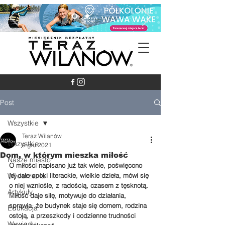
Post
Wszystkie
Teraz Wilanów
Wszystkie
9 gru 2021
Dom, w którym mieszka miłość
Nasze miasto
O miłości napisano już tak wiele, poświęcono 
Wydarzenia
jej całe epoki literackie, wielkie dzieła, mówi się 
o niej wzniośle, z radością, czasem z tęsknotą.
Artykuły
Miłość daje siłę, motywuje do działania, 
sprawia, że budynek staje się domem, rodzina 
Edukacja
ostoją, a przeszkody i codzienne trudności 
Wywiady