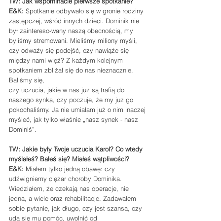
TW: Jak wspominacie pierwsze spotkanie?
E&K: 
Spotkanie odbywało się w gronie rodziny 
zastępczej, wśród innych dzieci. Dominik nie 
był zaintereso-wany naszą obecnością, my 
byliśmy stremowani. Mieliśmy miliony myśli, 
czy odważy się podejść, czy nawiąże się 
między nami więź? Z każdym kolejnym 
spotkaniem zbliżał się do nas nieznacznie. 
Baliśmy się, 
czy uczucia, jakie w nas już są trafią do 
naszego synka, czy poczuje, że my już go 
pokochaliśmy. Ja nie umiałam już o nim inaczej 
myśleć, jak tylko właśnie „nasz synek - nasz 
Dominiś”.
TW: Jakie były Twoje uczucia Karol? Co wtedy 
myślałeś? Bałeś się? Miałeś wątpliwości?
E&K:
 Miałem tylko jedną obawę: czy 
udźwigniemy ciężar choroby Dominika. 
Wiedziałem, że czekają nas operacje, nie 
jedna, a wiele oraz rehabilitacje. Zadawałem 
sobie pytanie, jak długo, czy jest szansa, czy 
uda się mu pomóc, uwolnić od 