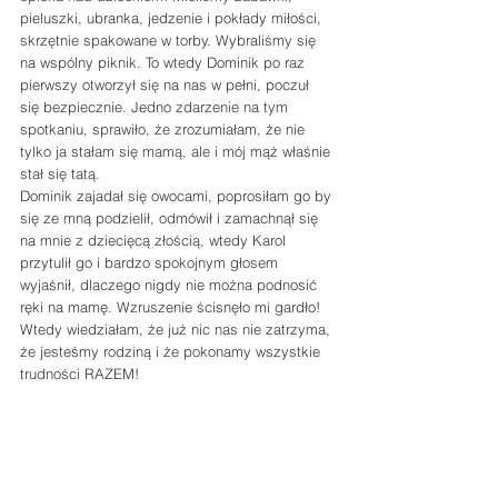
pieluszki, ubranka, jedzenie i pokłady miłości, 
skrzętnie spakowane w torby. Wybraliśmy się 
na wspólny piknik. To wtedy Dominik po raz 
pierwszy otworzył się na nas w pełni, poczuł 
się bezpiecznie. Jedno zdarzenie na tym 
spotkaniu, sprawiło, że zrozumiałam, że nie 
tylko ja stałam się mamą, ale i mój mąż właśnie 
stał się tatą.
Dominik zajadał się owocami, poprosiłam go by 
się ze mną podzielił, odmówił i zamachnął się 
na mnie z dziecięcą złością, wtedy Karol 
przytulił go i bardzo spokojnym głosem 
wyjaśnił, dlaczego nigdy nie można podnosić 
ręki na mamę. Wzruszenie ścisnęło mi gardło! 
Wtedy wiedziałam, że już nic nas nie zatrzyma, 
że jesteśmy rodziną i że pokonamy wszystkie 
trudności RAZEM!