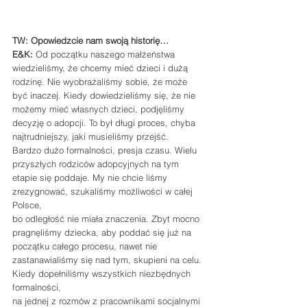
TW: Opowiedzcie nam swoją historię…
E&K:
 Od początku naszego małżeństwa 
wiedzieliśmy, że chcemy mieć dzieci i dużą 
rodzinę. Nie wyobrażaliśmy sobie, że może 
być inaczej. Kiedy dowiedzieliśmy się, że nie 
możemy mieć własnych dzieci, podjęliśmy 
decyzję o adopcji. To był długi proces, chyba 
najtrudniejszy, jaki musieliśmy przejść.
Bardzo dużo formalności, presja czasu. Wielu 
przyszłych rodziców adopcyjnych na tym 
etapie się poddaje. My nie chcie liśmy 
zrezygnować, szukaliśmy możliwości w całej 
Polsce, 
bo odległość nie miała znaczenia. Zbyt mocno 
pragnęliśmy dziecka, aby poddać się już na 
początku całego procesu, nawet nie 
zastanawialiśmy się nad tym, skupieni na celu.
Kiedy dopełniliśmy wszystkich niezbędnych 
formalności, 
na jednej z rozmów z pracownikami socjalnymi 