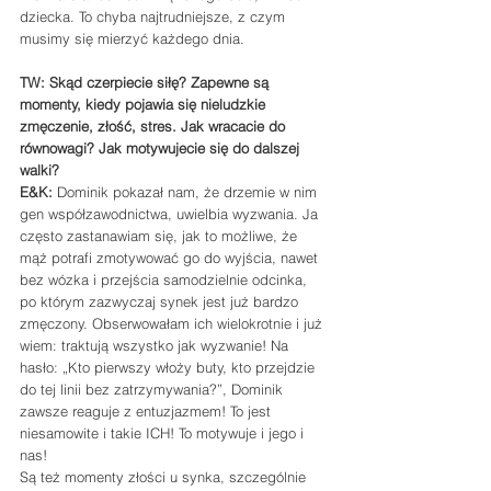
dziecka. To chyba najtrudniejsze, z czym 
musimy się mierzyć każdego dnia.
TW: Skąd czerpiecie siłę? Zapewne są 
momenty, kiedy pojawia się nieludzkie 
zmęczenie, złość, stres. Jak wracacie do 
równowagi? Jak motywujecie się do dalszej 
walki?
E&K: 
Dominik pokazał nam, że drzemie w nim 
gen współzawodnictwa, uwielbia wyzwania. Ja 
często zastanawiam się, jak to możliwe, że 
mąż potrafi zmotywować go do wyjścia, nawet 
bez wózka i przejścia samodzielnie odcinka, 
po którym zazwyczaj synek jest już bardzo 
zmęczony. Obserwowałam ich wielokrotnie i już 
wiem: traktują wszystko jak wyzwanie! Na 
hasło: „Kto pierwszy włoży buty, kto przejdzie 
do tej linii bez zatrzymywania?”, Dominik 
zawsze reaguje z entuzjazmem! To jest 
niesamowite i takie ICH! To motywuje i jego i 
nas!
Są też momenty złości u synka, szczególnie 