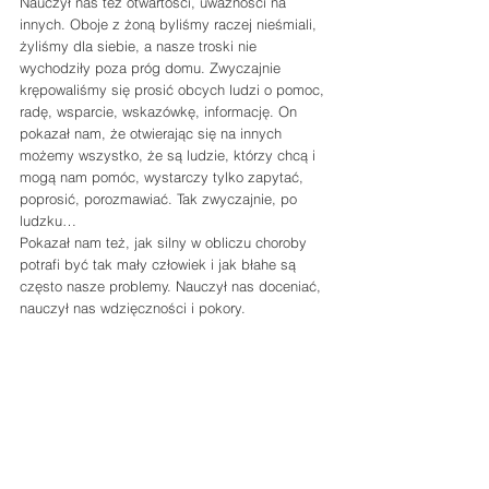
Nauczył nas też otwartości, uważności na 
innych. Oboje z żoną byliśmy raczej nieśmiali, 
żyliśmy dla siebie, a nasze troski nie 
wychodziły poza próg domu. Zwyczajnie 
krępowaliśmy się prosić obcych ludzi o pomoc, 
radę, wsparcie, wskazówkę, informację. On 
pokazał nam, że otwierając się na innych 
możemy wszystko, że są ludzie, którzy chcą i 
mogą nam pomóc, wystarczy tylko zapytać, 
poprosić, porozmawiać. Tak zwyczajnie, po 
ludzku…
Pokazał nam też, jak silny w obliczu choroby 
potrafi być tak mały człowiek i jak błahe są 
często nasze problemy. Nauczył nas doceniać, 
nauczył nas wdzięczności i pokory.