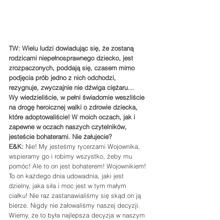
TW: Wielu ludzi dowiadując się, że zostaną 
rodzicami niepełnosprawnego dziecko, jest 
zrozpaczonych, poddają się, czasem mimo 
podjęcia prób jedno z nich odchodzi, 
rezygnuje, zwyczajnie nie dźwiga ciężaru…
Wy wiedzieliście, w pełni świadomie weszliście 
na drogę heroicznej walki o zdrowie dziecka, 
które adoptowaliście! W moich oczach, jak i 
zapewne w oczach naszych czytelników, 
jesteście bohaterami. Nie żałujecie?
E&K:
 Nie! My jesteśmy rycerzami Wojownika, 
wspieramy go i robimy wszystko, żeby mu 
pomóc! Ale to on jest bohaterem! Wojownikiem! 
To on każdego dnia udowadnia, jaki jest 
dzielny, jaka siła i moc jest w tym małym 
ciałku! Nie raz zastanawialiśmy się skąd on ją 
bierze. Nigdy nie żałowaliśmy naszej decyzji. 
Wiemy, że to była najlepsza decyzja w naszym 