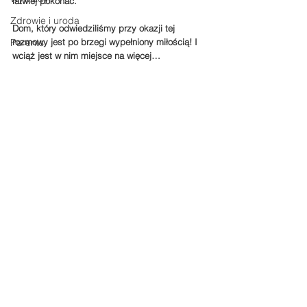
łatwiej pokonać.
Zdrowie i uroda
Dom, który odwiedziliśmy przy okazji tej 
Parents
rozmowy jest po brzegi wypełniony miłością! I 
wciąż jest w nim miejsce na więcej…