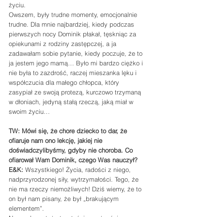
życiu.
Owszem, były trudne momenty, emocjonalnie 
trudne. Dla mnie najbardziej, kiedy podczas 
pierwszych nocy Dominik płakał, tęskniąc za 
opiekunami z rodziny zastępczej, a ja 
zadawałam sobie pytanie, kiedy poczuje, że to 
ja jestem jego mamą… Było mi bardzo ciężko i 
nie była to zazdrość, raczej mieszanka lęku i 
współczucia dla małego chłopca, który 
zasypiał ze swoją protezą, kurczowo trzymaną 
w dłoniach, jedyną stałą rzeczą, jaką miał w 
swoim życiu…
TW: Mówi się, że chore dziecko to dar, że 
ofiaruje nam ono lekcję, jakiej nie 
doświadczylibyśmy, gdyby nie choroba. Co 
ofiarował Wam Dominik, czego Was nauczył?
E&K: 
Wszystkiego! Życia, radości z niego, 
nadprzyrodzonej siły, wytrzymałości. Tego, że 
nie ma rzeczy niemożliwych! Dziś wiemy, że to 
on był nam pisany, że był „brakującym 
elementem”.