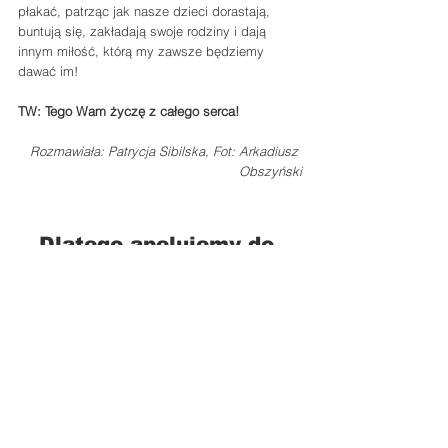
płakać, patrząc jak nasze dzieci dorastają, 
buntują się, zakładają swoje rodziny i dają 
innym miłość, którą my zawsze będziemy 
dawać im!
TW: Tego Wam życzę z całego serca!
Rozmawiała: Patrycja Sibilska, Fot: Arkadiusz 
Obszyński
Dlatego apelujemy do 
Państwa o pomoc dla 
Dominika. Pozwólmy mu 
cieszyć się życiem, 
zdrowiem i zabawą, tak 
jak jego rówieśnicy. 
Możemy to zrobić 