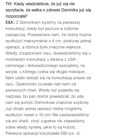
TW: Kiedy wiedzieliście, że już się nie 
wycofacie, że walka o zdrowie Dominika już się 
rozpoczęła?
E&K: 
Z Dominikiem byliśmy na pierwszej 
konsultacji, kiedy był jeszcze w rodzinie 
zastępczej. Powiedziano nam, że nóżkę można 
wydłużyć maksymalnie o 4 cm, podczas jednej 
operacji, a różnica była znacznie większa… 
Wtedy, zrządzeniem losu, dowiedzieliśmy się o 
możliwości konsultacji u lekarza z USA - 
cenionego i doświadczonego specjalisty, na 
wizytę, u którego czeka się długie miesiące. 
Nam udało dostać się na konsultację prawie od 
razu. Opatrzność czuwała nad nami od 
pierwszych chwil. Wtedy też pojawiła się 
nadzieja, bo pan doktor powiedział, że uda 
nam się pomóc Dominikowi znacznie szybciej. 
Już dzięki jednej operacji nóżkę mogliśmy 
wydłużyć nawet o 10 cm! Nie zastanawialiśmy 
się ani chwili, choć zupełnie nie zdawaliśmy 
sobie wtedy sprawy, jakie to są koszty… 
Pierwsza operacja kosztowała 500 tys. zł, 