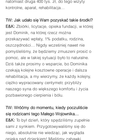
natomiast druga 400 tys. zł, do tego wizyty 
kontrolne, aparat, rehabilitacja…
TW: Jak udało się Wam pozyskać takie środki?
E&K:
 Zbiórki, licytacje, opieka fundacji, w której 
jest Dominik, na której rzecz można 
przekazywać wpłaty, 1% podatku, rodzina, 
oszczędności… Nigdy wcześniej nawet nie 
pomyśleliśmy, że będziemy zmuszeni prosić o 
pomoc, ale w takiej sytuacji było to naturalne.
Dziś także prosimy o wsparcie, bo Dominika 
czekają kolejne kosztowne operacje i dalsza 
rehabilitacja, a my wierzymy, że każdy kolejny, 
ciężko wypracowany centymetr, przybliży 
naszego syna do większego komfortu i życia 
pozbawionego cierpienia i bólu.
TW: Wróćmy do momentu, kiedy poczuliście 
się rodzicami tego Małego Wojownika…
E&K:
 To był dzień, który spędziliśmy zupełnie 
sami z synkiem. Przygotowywaliśmy się do 
niego, absolutnie nie wiedząc, jak wygląda 
opieka nad dzieckiem! Mieliśmy zabawki, 