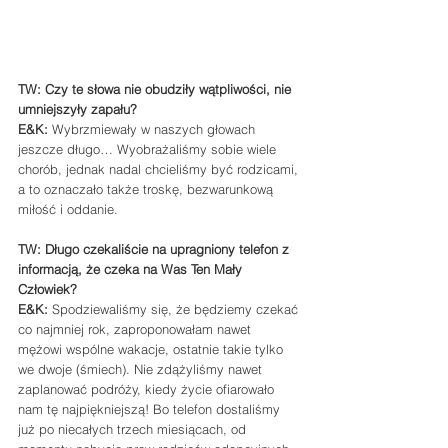
TW: Czy te słowa nie obudziły wątpliwości, nie 
umniejszyły zapału?
E&K: 
Wybrzmiewały w naszych głowach 
jeszcze długo… Wyobrażaliśmy sobie wiele 
chorób, jednak nadal chcieliśmy być rodzicami, 
a to oznaczało także troskę, bezwarunkową 
miłość i oddanie.
TW: Długo czekaliście na upragniony telefon z 
informacją, że czeka na Was Ten Mały 
Człowiek?
E&K: 
Spodziewaliśmy się, że będziemy czekać 
co najmniej rok, zaproponowałam nawet 
mężowi wspólne wakacje, ostatnie takie tylko 
we dwoje (śmiech). Nie zdążyliśmy nawet 
zaplanować podróży, kiedy życie ofiarowało 
nam tę najpiękniejszą! Bo telefon dostaliśmy 
już po niecałych trzech miesiącach, od 