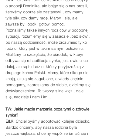
o adopcji Dominika, ale bojąc się o nas prosili, 
żebyśmy dobrze się zastanowili, czy mamy 
tyle siły, czy damy radę. Martwili się, ale 
zawsze byli obok, gotowi pomóc.
Poznaliśmy także innych rodziców w podobnej 
sytuacji, rozumiemy się w zasadzie „bez słów”, 
bo naszą codzienność, może zrozumieć tylko 
rodzic, który jest w takim samym położeniu.
Mieliśmy to szczęście, że ośrodek, w którym 
odbywa się rehabilitacja synka, jest dwie ulice 
dalej, ale są tu ludzie, którzy przyjeżdżają z 
drugiego końca Polski. Mamy, które nikogo nie 
znają, czują się zagubione, a wtedy chętnie 
pomagamy, zapraszamy do siebie, dzielimy się 
doświadczeniem. To tworzy silne więzi, daje 
siłę, nadzieję i nam i im…
TW: Jakie macie marzenia poza tymi o zdrowie 
synka?
E&K:
 Chcielibyśmy adoptować kolejne dziecko. 
Bardzo chcemy, aby nasza rodzina była 
jeszcze większa, chcemy wspólnie śmiać się i 