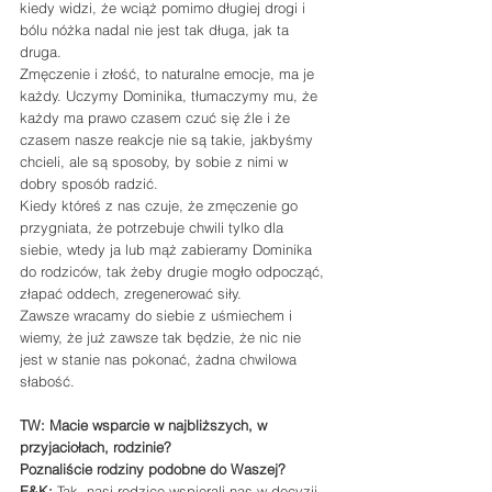
kiedy widzi, że wciąż pomimo długiej drogi i 
bólu nóżka nadal nie jest tak długa, jak ta 
druga.
Zmęczenie i złość, to naturalne emocje, ma je 
każdy. Uczymy Dominika, tłumaczymy mu, że 
każdy ma prawo czasem czuć się źle i że 
czasem nasze reakcje nie są takie, jakbyśmy 
chcieli, ale są sposoby, by sobie z nimi w 
dobry sposób radzić.
Kiedy któreś z nas czuje, że zmęczenie go 
przygniata, że potrzebuje chwili tylko dla 
siebie, wtedy ja lub mąż zabieramy Dominika 
do rodziców, tak żeby drugie mogło odpocząć, 
złapać oddech, zregenerować siły.
Zawsze wracamy do siebie z uśmiechem i 
wiemy, że już zawsze tak będzie, że nic nie 
jest w stanie nas pokonać, żadna chwilowa 
słabość.
TW: Macie wsparcie w najbliższych, w 
przyjaciołach, rodzinie?
Poznaliście rodziny podobne do Waszej? 
E&K:
 Tak, nasi rodzice wspierali nas w decyzji 