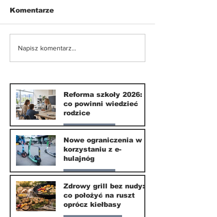
Komentarze
Nowe ograniczenia w
Zdrowy grill 
Napisz komentarz...
korzystaniu z e-
nudy: co poło
hulajnóg
ruszt oprócz 
Reforma szkoły 2026:
co powinni wiedzieć
rodzice
Nasze miasto
Nowe ograniczenia w
korzystaniu z e-
10 lip
hulajnóg
Nasze miasto
Zdrowy grill bez nudy:
co położyć na ruszt
3 lip
oprócz kiełbasy