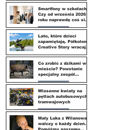
Zdrowie i uroda
Smartfony w szkołach.
Czy od września 2026
1 lip
roku naprawdę coś się
zmieni?
Nasze miasto
Lato, które dzieci
zapamiętają. Półkolonie
1 lip
Creative Story wracają
do Wilanowa
20 kwi
Co zrobić z dzikami w
mieście? Powstanie
specjalny zespół
ekspertów
Nasze miasto
Wiosenne kwiaty na
pętlach autobusowych i
20 kwi
tramwajowych
Nasze miasto
Mały Luka z Wilanowa
walczy o każdy dzień.
20 kwi
Pomóżmy naszemu