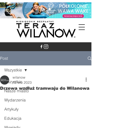
Post
Wszystkie
wilanow
Wszystkie
12 wrz 2023
Drzewa wzdłuż tramwaju do Wilanowa
Nasze miasto
Wydarzenia
Artykuły
Edukacja
Wywiady