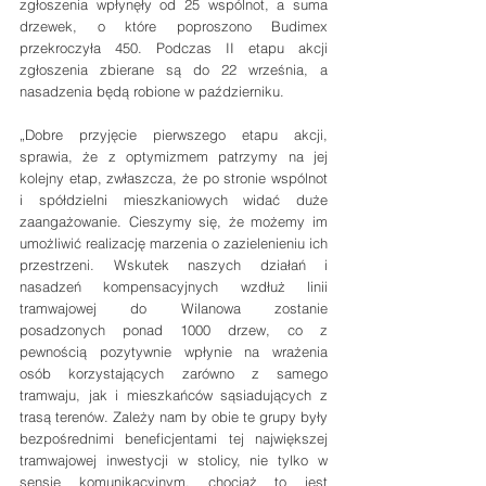
zgłoszenia wpłynęły od 25 wspólnot, a suma 
drzewek, o które poproszono Budimex 
przekroczyła 450. Podczas II etapu akcji 
zgłoszenia zbierane są do 22 września, a 
nasadzenia będą robione w październiku.
„Dobre przyjęcie pierwszego etapu akcji, 
sprawia, że z optymizmem patrzymy na jej 
kolejny etap, zwłaszcza, że po stronie wspólnot 
i spółdzielni mieszkaniowych widać duże 
zaangażowanie. Cieszymy się, że możemy im 
umożliwić realizację marzenia o zazielenieniu ich 
przestrzeni. Wskutek naszych działań i 
nasadzeń kompensacyjnych wzdłuż linii 
tramwajowej do Wilanowa zostanie 
posadzonych ponad 1000 drzew, co z 
pewnością pozytywnie wpłynie na wrażenia 
osób korzystających zarówno z samego 
tramwaju, jak i mieszkańców sąsiadujących z 
trasą terenów. Zależy nam by obie te grupy były 
bezpośrednimi beneficjentami tej największej 
tramwajowej inwestycji w stolicy, nie tylko w 
sensie komunikacyjnym, chociaż to jest 