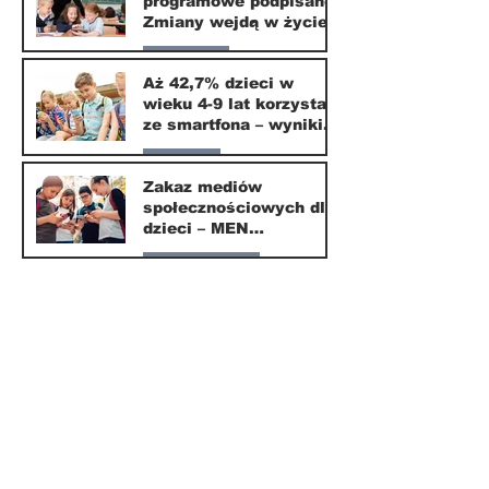
programowe podpisane.
20 mar
Zmiany wejdą w życie
od września 2026
Edukacja
Aż 42,7% dzieci w
wieku 4-9 lat korzysta
16 mar
ze smartfona – wyniki
badania Krajowego
Parents
Instytutu Mediów
Zakaz mediów
społecznościowych dla
1 mar
dzieci – MEN
przedstawia projekt
Nasze miasto
ustawy
1 mar