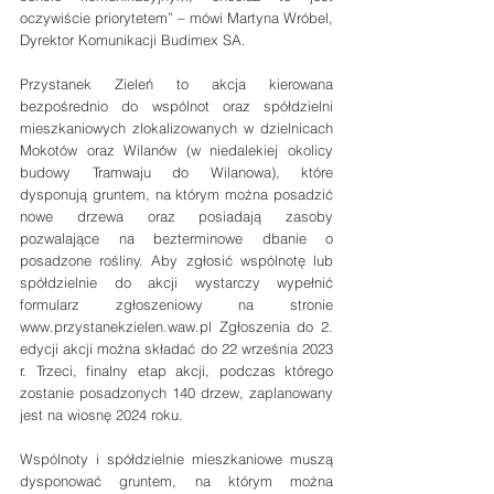
oczywiście priorytetem” – mówi Martyna Wróbel, 
Dyrektor Komunikacji Budimex SA.
Przystanek Zieleń to akcja kierowana 
bezpośrednio do wspólnot oraz spółdzielni 
mieszkaniowych zlokalizowanych ‎w dzielnicach 
Mokotów oraz Wilanów (w niedalekiej okolicy 
budowy Tramwaju do ‎Wilanowa), które 
dysponują gruntem, na którym można posadzić 
nowe drzewa oraz posiadają zasoby 
pozwalające na ‎bezterminowe dbanie o 
‎posadzone rośliny.‎ Aby zgłosić wspólnotę lub 
spółdzielnie do akcji wystarczy wypełnić 
formularz ‎zgłoszeniowy na stronie 
www.przystanekzielen.waw.pl Zgłoszenia do 2. 
edycji akcji ‎można składać do 22 września 2023 
r.‎ Trzeci, finalny etap akcji, podczas którego 
zostanie posadzonych 140 drzew, zaplanowany 
jest na wiosnę 2024 roku.
Wspólnoty i spółdzielnie mieszkaniowe muszą 
dysponować gruntem, na którym można 