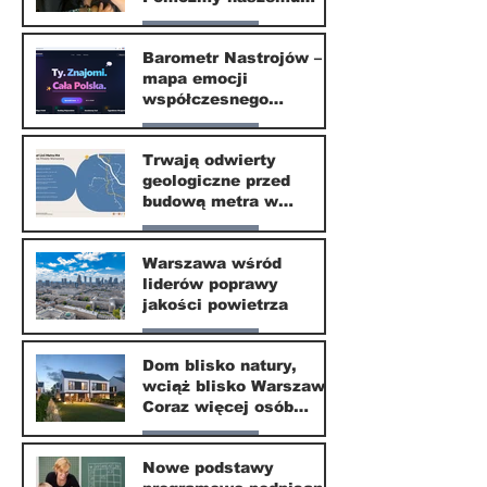
małemu sąsiadowi
Nasze miasto
odzyskać dzieciństwo
Barometr Nastrojów –
mapa emocji
30 mar
współczesnego
społeczeństwa
Nasze miasto
Trwają odwierty
geologiczne przed
30 mar
budową metra w
Wilanowie
Nasze miasto
Warszawa wśród
liderów poprawy
24 mar
jakości powietrza
Nasze miasto
Dom blisko natury,
wciąż blisko Warszawy.
24 mar
Coraz więcej osób
wybiera ten kierunek
Nasze miasto
Nowe podstawy