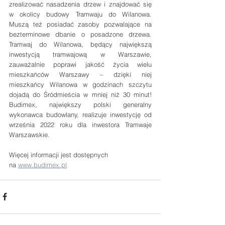
zrealizować nasadzenia ‎drzew i znajdować się 
w okolicy budowy Tramwaju ‎do Wilanowa. 
Muszą też posiadać zasoby pozwalające na 
‎bezterminowe dbanie o posadzone drzewa.‎ 
Tramwaj do Wilanowa, będący największą 
inwestycją tramwajową w Warszawie, 
zauważalnie poprawi jakość życia wielu 
mieszkańców Warszawy – dzięki niej 
mieszkańcy Wilanowa w godzinach szczytu 
dojadą do Śródmieścia w mniej niż 30 minut! 
Budimex, największy polski generalny 
wykonawca budowlany, realizuje inwestycję od 
września ‎‎‎2022 roku dla inwestora Tramwaje 
Warszawskie. ‎
Więcej informacji jest dostępnych 
na 
www.budimex.pl