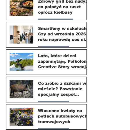
Zdrowy grill bez nudy:
co położyć na ruszt
3 lip
oprócz kiełbasy
Zdrowie i uroda
Smartfony w szkołach.
Czy od września 2026
1 lip
roku naprawdę coś się
zmieni?
Nasze miasto
Lato, które dzieci
zapamiętają. Półkolonie
1 lip
Creative Story wracają
do Wilanowa
20 kwi
Co zrobić z dzikami w
mieście? Powstanie
specjalny zespół
ekspertów
Nasze miasto
Wiosenne kwiaty na
pętlach autobusowych i
20 kwi
tramwajowych