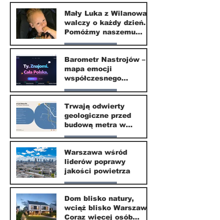
Nasze miasto
Mały Luka z Wilanowa
walczy o każdy dzień.
20 kwi
Pomóżmy naszemu
małemu sąsiadowi
Nasze miasto
odzyskać dzieciństwo
Barometr Nastrojów –
mapa emocji
30 mar
współczesnego
społeczeństwa
Nasze miasto
Trwają odwierty
geologiczne przed
30 mar
budową metra w
Wilanowie
Nasze miasto
Warszawa wśród
liderów poprawy
24 mar
jakości powietrza
Nasze miasto
Dom blisko natury,
wciąż blisko Warszawy.
24 mar
Coraz więcej osób