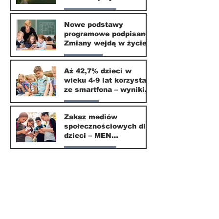
wybiera ten kierunek
Nasze miasto
Nowe podstawy
programowe podpisane.
20 mar
Zmiany wejdą w życie
od września 2026
Edukacja
Aż 42,7% dzieci w
wieku 4-9 lat korzysta
16 mar
ze smartfona – wyniki
badania Krajowego
Parents
Instytutu Mediów
Zakaz mediów
społecznościowych dla
1 mar
dzieci – MEN
przedstawia projekt
Nasze miasto
ustawy
1 mar