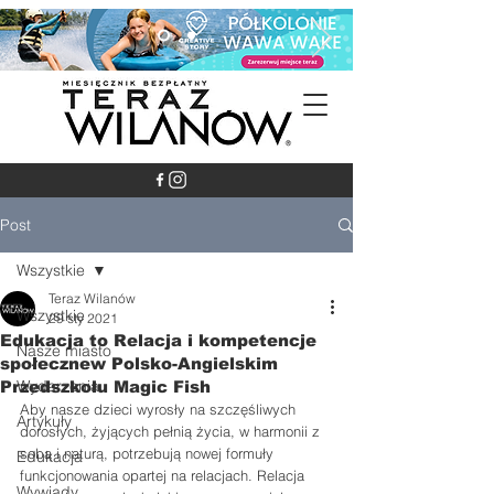
Post
Wszystkie
Teraz Wilanów
Wszystkie
29 sty 2021
Edukacja to Relacja i kompetencje
Nasze miasto
społecznew Polsko-Angielskim
Wydarzenia
Przedszkolu Magic Fish
Aby nasze dzieci wyrosły na szczęśliwych 
Artykuły
dorosłych, żyjących pełnią życia, w harmonii z 
sobą i naturą, potrzebują nowej formuły 
Edukacja
funkcjonowania opartej na relacjach. Relacja 
Wywiady