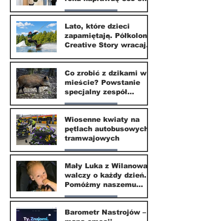
zmieni?
Nasze miasto
Lato, które dzieci
zapamiętają. Półkolonie
1 lip
Creative Story wracają
do Wilanowa
20 kwi
Co zrobić z dzikami w
mieście? Powstanie
specjalny zespół
ekspertów
Nasze miasto
Wiosenne kwiaty na
pętlach autobusowych i
20 kwi
tramwajowych
Nasze miasto
Mały Luka z Wilanowa
walczy o każdy dzień.
20 kwi
Pomóżmy naszemu
małemu sąsiadowi
Nasze miasto
odzyskać dzieciństwo
Barometr Nastrojów –