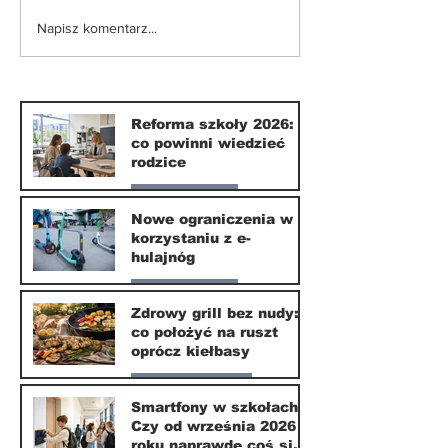
Nowe ograniczenia w
Smartfony w
Napisz komentarz...
korzystaniu z e-
szkołach. Czy
hulajnóg
września 202
naprawdę coś
zmieni?
Reforma szkoły 2026:
co powinni wiedzieć
rodzice
Nasze miasto
Nowe ograniczenia w
korzystaniu z e-
10 lip
hulajnóg
Nasze miasto
Zdrowy grill bez nudy:
co położyć na ruszt
3 lip
oprócz kiełbasy
Zdrowie i uroda
Smartfony w szkołach.
Czy od września 2026
1 lip
roku naprawdę coś się