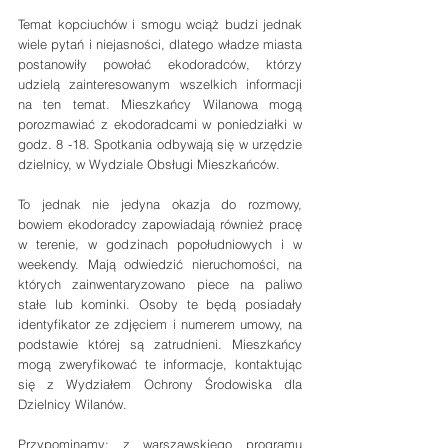
Temat kopciuchów i smogu wciąż budzi jednak 
wiele pytań i niejasności, dlatego władze miasta 
postanowiły powołać ekodoradców, którzy 
udzielą zainteresowanym wszelkich informacji 
na ten temat. Mieszkańcy Wilanowa mogą 
porozmawiać z ekodoradcami w poniedziałki w 
godz. 8 -18. Spotkania odbywają się w urzędzie 
dzielnicy, w Wydziale Obsługi Mieszkańców.
To jednak nie jedyna okazja do rozmowy, 
bowiem ekodoradcy zapowiadają również pracę 
w terenie, w godzinach popołudniowych i w 
weekendy. Mają odwiedzić nieruchomości, na 
których zainwentaryzowano piece na paliwo 
stałe lub kominki. Osoby te będą posiadały 
identyfikator ze zdjęciem i numerem umowy, na 
podstawie której są zatrudnieni. Mieszkańcy 
mogą zweryfikować te informacje, kontaktując 
się z Wydziałem Ochrony Środowiska dla 
Dzielnicy Wilanów.
Przypominamy: z warszawskiego programu 