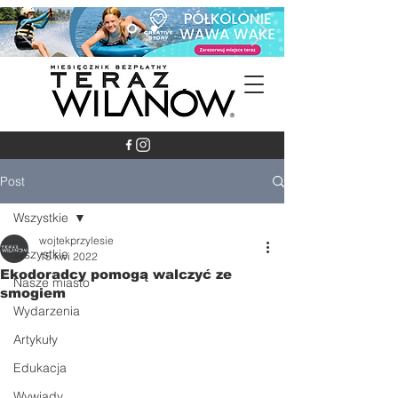
Post
Wszystkie
wojtekprzylesie
Wszystkie
15 kwi 2022
Ekodoradcy pomogą walczyć ze
Nasze miasto
smogiem
Wydarzenia
Artykuły
Edukacja
Wywiady