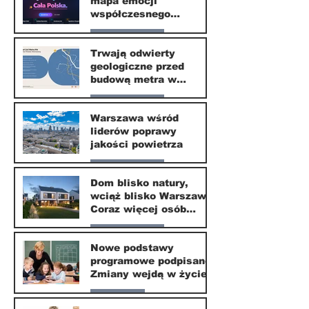
mapa emocji
30 mar
współczesnego
społeczeństwa
Nasze miasto
Trwają odwierty
geologiczne przed
30 mar
budową metra w
Wilanowie
Nasze miasto
Warszawa wśród
liderów poprawy
24 mar
jakości powietrza
Nasze miasto
Dom blisko natury,
wciąż blisko Warszawy.
24 mar
Coraz więcej osób
wybiera ten kierunek
Nasze miasto
Nowe podstawy
programowe podpisane.
20 mar
Zmiany wejdą w życie
od września 2026
Edukacja