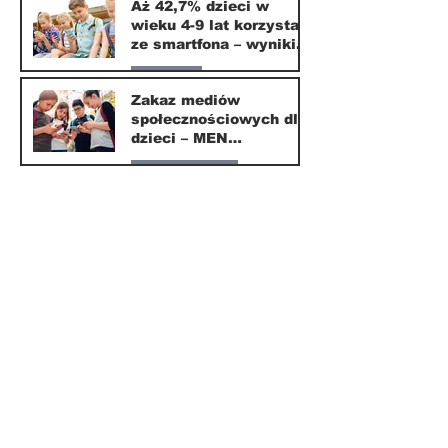
Aż 42,7% dzieci w
wieku 4-9 lat korzysta
16 mar
ze smartfona – wyniki
badania Krajowego
Parents
Instytutu Mediów
Zakaz mediów
społecznościowych dla
1 mar
dzieci – MEN
przedstawia projekt
Nasze miasto
ustawy
1 mar