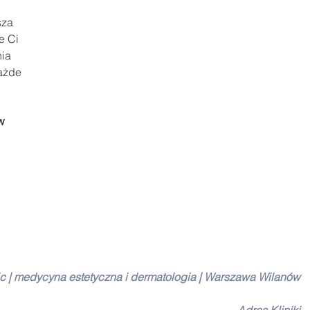
za 
e Ci 
ia 
ażde 
w 
c | medycyna estetyczna i dermatologia | Warszawa Wilanów