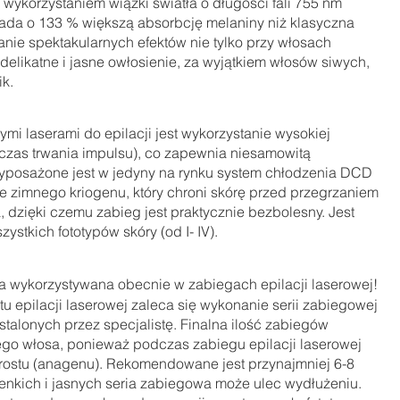
 wykorzystaniem wiązki światła o długości fali 755 nm 
iada o 133 % większą absorbcję melaniny niż klasyczna 
ie spektakularnych efektów nie tylko przy włosach 
elikatne i jasne owłosienie, za wyjątkiem włosów siwych, 
k. 
mi laserami do epilacji jest wykorzystanie wysokiej 
 (czas trwania impulsu), co zapewnia niesamowitą 
wyposażone jest w jedyny na rynku system chłodzenia DCD 
 zimnego kriogenu, który chroni skórę przed przegrzaniem 
a, dzięki czemu zabieg jest praktycznie bezbolesny. Jest 
stkich fototypów skóry (od I- IV).
a wykorzystywana obecnie w zabiegach epilacji laserowej!
 epilacji laserowej zaleca się wykonanie serii zabiegowej 
talonych przez specjalistę. Finalna ilość zabiegów 
szego włosa, ponieważ podczas zabiegu epilacji laserowej 
zrostu (anagenu). Rekomendowane jest przynajmniej 6-8 
enkich i jasnych seria zabiegowa może ulec wydłużeniu. 