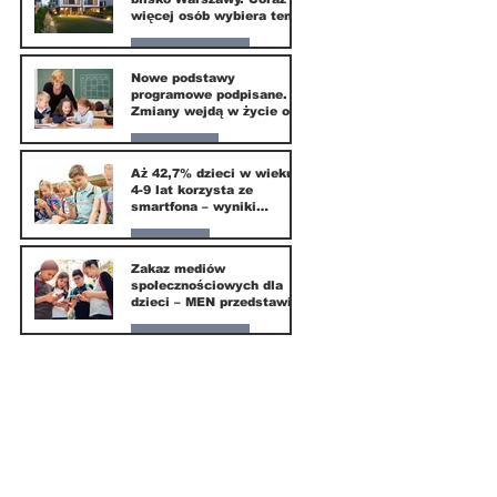
więcej osób wybiera ten
kierunek
Nasze miasto
Nowe podstawy
programowe podpisane.
20 mar
Zmiany wejdą w życie od
września 2026
Edukacja
Aż 42,7% dzieci w wieku
4-9 lat korzysta ze
16 mar
smartfona – wyniki
badania Krajowego
Instytutu Mediów
Parents
Zakaz mediów
społecznościowych dla
1 mar
dzieci – MEN przedstawia
projekt ustawy
Nasze miasto
1 mar