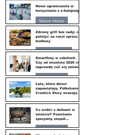
Nowe ograniczenia w
10 lip
korzystaniu z e-hulajnóg
Nasze miasto
Zdrowy grill bez nudy: co
3 lip
położyć na ruszt oprócz
kiełbasy
Zdrowie i uroda
Smartfony w szkołach.
Czy od września 2026 roku
1 lip
naprawdę coś się zmieni?
Nasze miasto
Lato, które dzieci
zapamiętają. Półkolonie
1 lip
Creative Story wracają do
Wilanowa
20 kwi
Co zrobić z dzikami w
mieście? Powstanie
specjalny zespół
ekspertów
Nasze miasto