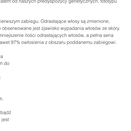
zatem od naszych predyspozycji genetycznych, fototypu 
 pierwszym zabiegu. Odrastające włosy są zmienione, 
ie obserwowane jest zjawisko wypadania włosów ze skóry. 
iejszenie ilości odrastających włosów, a pełna seria 
awet 97% owłosienia z obszaru poddanemu zabiegowi. 
a 
ń do 
 
e, 
 bądź 
jest 