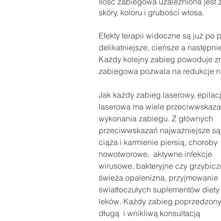
Ilość zabiegowa uzależniona jest 
skóry, koloru i grubości włosa.
Efekty terapii widoczne są już po
delikatniejsze, cieńsze a następn
Każdy kolejny zabieg powoduje zmn
zabiegowa pozwala na redukcje n
Jak każdy zabieg laserowy, epilacj
laserowa ma wiele przeciwwskaza
wykonania zabiegu. Z głównych 
przeciwwskazań najważniejsze są:
ciąża i karmienie piersią, choroby 
nowotworowe,  aktywne infekcje 
wirusowe, bakteryjne czy grzybicz
świeża opalenizna, przyjmowanie 
światłoczułych suplementów diety
leków. Każdy zabieg poprzedzony 
długą  i wnikliwą konsultacją 