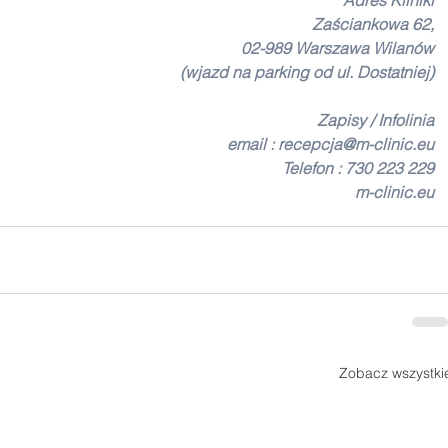
Adres Kliniki
Zaściankowa 62,
02-989 Warszawa Wilanów
(wjazd na parking od ul. Dostatniej)
Zapisy / Infolinia
email : 
recepcja@m-clinic.eu
Telefon : 
730 223 229
m-clinic.eu
Zobacz wszystki