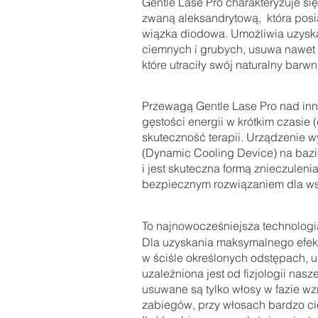
Gentle Lase Pro charakteryzuje się
zwaną aleksandrytową,  która pos
wiązka diodowa. Umożliwia uzyskan
ciemnych i grubych, usuwa nawet d
które utraciły swój naturalny barwni
Przewagą Gentle Lase Pro nad inny
gęstości energii w krótkim czasie
skuteczność terapii. Urządzenie 
(Dynamic Cooling Device) na bazie
i jest skuteczna formą znieczuleni
bezpiecznym rozwiązaniem dla wszy
To najnowocześniejsza technologi
Dla uzyskania maksymalnego efektu
w ściśle określonych odstępach, us
uzależniona jest od fizjologii na
usuwane są tylko włosy w fazie w
zabiegów, przy włosach bardzo ci