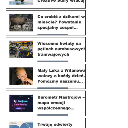
Creative Story wracają
do Wilanowa
20 kwi
Co zrobić z dzikami w
mieście? Powstanie
specjalny zespół
ekspertów
Nasze miasto
Wiosenne kwiaty na
pętlach autobusowych i
20 kwi
tramwajowych
Nasze miasto
Mały Luka z Wilanowa
walczy o każdy dzień.
20 kwi
Pomóżmy naszemu
małemu sąsiadowi
Nasze miasto
odzyskać dzieciństwo
Barometr Nastrojów –
mapa emocji
30 mar
współczesnego
społeczeństwa
Nasze miasto
Trwają odwierty