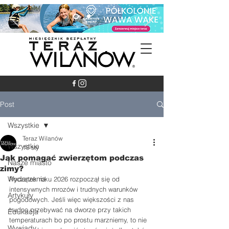
Post
Wszystkie
Teraz Wilanów
Wszystkie
19 sty
Jak pomagać zwierzętom podczas
Nasze miasto
zimy?
Wydarzenia
Początek roku 2026 rozpoczął się od 
intensywnych mrozów i trudnych warunków 
Artykuły
pogodowych. Jeśli więc większości z nas 
trudno przebywać na dworze przy takich 
Edukacja
temperaturach bo po prostu marzniemy, to nie 
Wywiady