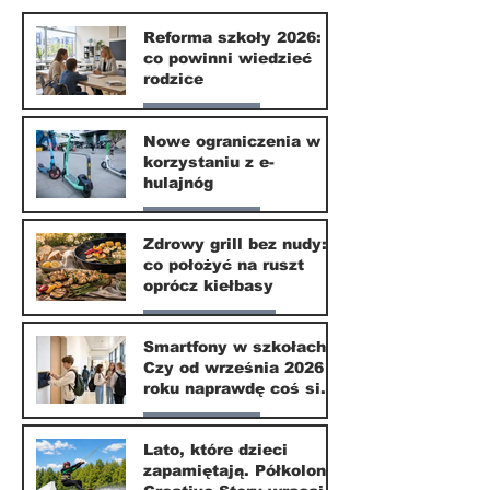
naprawdę coś
zmieni?
Reforma szkoły 2026:
co powinni wiedzieć
rodzice
Nasze miasto
Nowe ograniczenia w
korzystaniu z e-
10 lip
hulajnóg
Nasze miasto
Zdrowy grill bez nudy:
co położyć na ruszt
3 lip
oprócz kiełbasy
Zdrowie i uroda
Smartfony w szkołach.
Czy od września 2026
1 lip
roku naprawdę coś się
zmieni?
Nasze miasto
Lato, które dzieci
zapamiętają. Półkolonie
1 lip