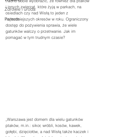
trudno sobie wyobrazić, że również dla ptaków 
i innych zwierząt, które żyją w parkach, na 
Zdrowie i uroda
osiedlach czy nad Wisłą to jeden z 
Parents
najtrudniejszych okresów w roku. Ograniczony 
dostęp do pożywienia sprawia, że wiele 
gatunków walczy o przetrwanie. Jak im 
pomagać w tym trudnym czasie? 
„Warszawa jest domem dla wielu gatunków 
ptaków, m.in.: sikor, wróbli, kosów, kawek, 
gołębi, dzięciołów, a nad Wisłą także kaczek i 