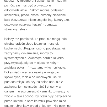
łabędzi. W mroźne dni dokarmianie może im 
pomóc, ale mus być prowadzone 
odpowiedzialnie. Ptakom można podawać: 
słonecznik, proso, owies, orzechy niesolone, 
kule tłuszczowe, niesoloną słoninę, kukurydzę, 
gotowane warzywa, kasze” - tłumaczy 
stołeczny ratusz. 
Należy też pamiętać, że ptaki nie mogą jeść: 
chleba, spleśniałego jedzenia i resztek 
kuchennych. „Regularność to podstawa, jeśli 
zaczynamy dokarmianie, róbmy to 
systematycznie. Zwierzęta bardzo szybko 
przyzwyczają się do miejsca, w którym 
znajdują pokarm” - czytamy w komunikacie. 
Dokarmiać zwierzęta należy w miejscach 
spokojnych, z dala od ruchliwych ulic, w 
parkach miejskich czy na osiedlach, ale z 
zachowaniem czystości. Jeśli chcemy w 
danym miejscu umieścić karmnik, to należy to 
zrobić w taki sposób, by ptaki były bezpieczne 
przed kotami, a sam karmnik powinien mieć 
daszek chroniący przed śniegiem. Nie powinno 