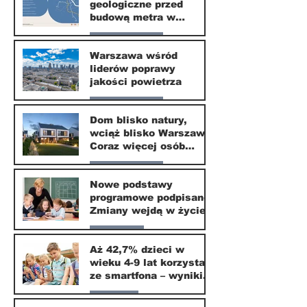
geologiczne przed
30 mar
budową metra w
Wilanowie
Nasze miasto
Warszawa wśród
liderów poprawy
24 mar
jakości powietrza
Nasze miasto
Dom blisko natury,
wciąż blisko Warszawy.
24 mar
Coraz więcej osób
wybiera ten kierunek
Nasze miasto
Nowe podstawy
programowe podpisane.
20 mar
Zmiany wejdą w życie
od września 2026
Edukacja
Aż 42,7% dzieci w
wieku 4-9 lat korzysta
16 mar
ze smartfona – wyniki
badania Krajowego
Parents
Instytutu Mediów