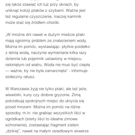
się także stawiać ich tuż przy oknach, by 
uniknąć kolizji ptaków z szybami. Ważne jest 
też regularne czyszczenie, inaczej karmnik 
może stać się źródłem chorób. 
„W mroźne dni nawet w dużym mieście ptaki 
mają ogromny problem ze znalezieniem wody. 
Można im pomóc, wystawiając: płytkie poidełko 
z letnią wodą, naczynie wymieniane kilka razy 
dziennie lub pojemnik ustawiony w miejscu 
osłoniętym od wiatru. Woda nie musi być ciepła 
— ważne, by nie była zamarznięta” - informuje 
stołeczny ratusz. 
W Warszawie żyją nie tylko ptaki, ale też jeże, 
wiewiórki, kuny czy drobne gryzonie. Zimą 
potrzebują spokojnych miejsc do ukrycia się 
przed mrozem. Można im pomóc na różne 
sposoby, m.in. nie grabiąc wszystkich liści w 
ogródkach (sterty liści to idealne zimowe 
schronienie), zostawiając fragment zieleni 
„dzikiej”, nawet na małym osiedlowym skwerze 