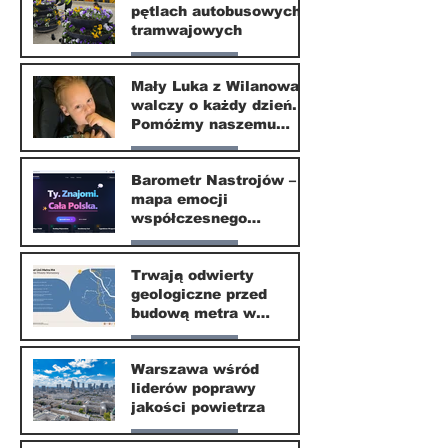
pętlach autobusowych i
20 kwi
tramwajowych
Nasze miasto
Mały Luka z Wilanowa
walczy o każdy dzień.
20 kwi
Pomóżmy naszemu
małemu sąsiadowi
Nasze miasto
odzyskać dzieciństwo
Barometr Nastrojów –
mapa emocji
30 mar
współczesnego
społeczeństwa
Nasze miasto
Trwają odwierty
geologiczne przed
30 mar
budową metra w
Wilanowie
Nasze miasto
Warszawa wśród
liderów poprawy
24 mar
jakości powietrza
Nasze miasto