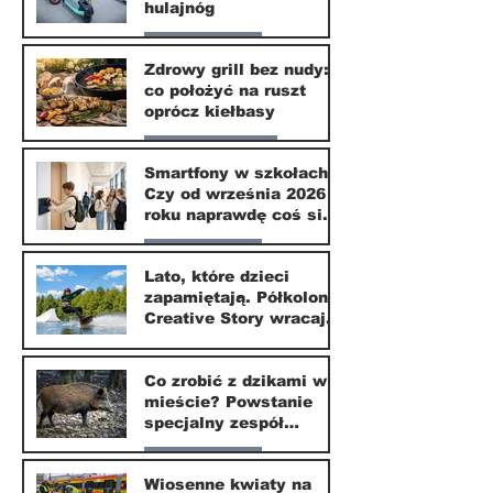
hulajnóg
Nasze miasto
Zdrowy grill bez nudy:
co położyć na ruszt
3 lip
oprócz kiełbasy
Zdrowie i uroda
Smartfony w szkołach.
Czy od września 2026
1 lip
roku naprawdę coś się
zmieni?
Nasze miasto
Lato, które dzieci
zapamiętają. Półkolonie
1 lip
Creative Story wracają
do Wilanowa
20 kwi
Co zrobić z dzikami w
mieście? Powstanie
specjalny zespół
ekspertów
Nasze miasto
Wiosenne kwiaty na