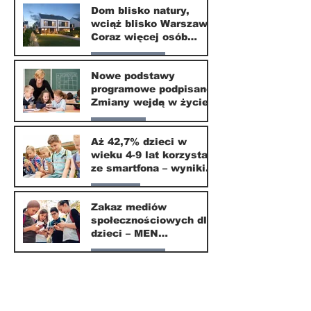
Dom blisko natury,
wciąż blisko Warszawy.
24 mar
Coraz więcej osób
wybiera ten kierunek
Nasze miasto
Nowe podstawy
programowe podpisane.
20 mar
Zmiany wejdą w życie
od września 2026
Edukacja
Aż 42,7% dzieci w
wieku 4-9 lat korzysta
16 mar
ze smartfona – wyniki
badania Krajowego
Parents
Instytutu Mediów
Zakaz mediów
społecznościowych dla
1 mar
dzieci – MEN
przedstawia projekt
Nasze miasto
ustawy
1 mar