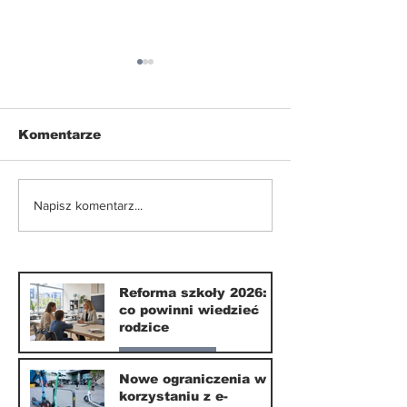
Komentarze
Nowe ograniczenia w
Smartfony w
Napisz komentarz...
korzystaniu z e-
szkołach. Czy
hulajnóg
września 202
naprawdę coś
zmieni?
Reforma szkoły 2026:
co powinni wiedzieć
rodzice
Nasze miasto
Nowe ograniczenia w
korzystaniu z e-
10 lip