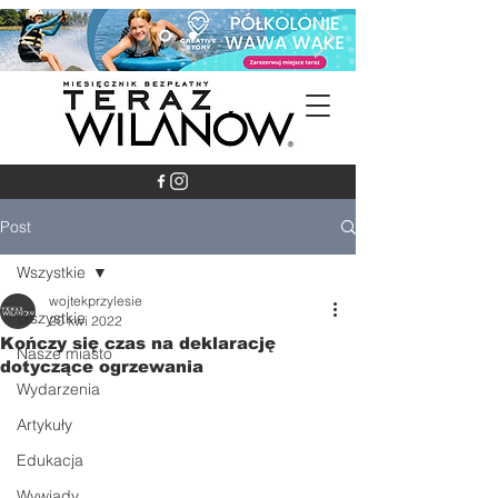
Post
Wszystkie
wojtekprzylesie
Wszystkie
20 kwi 2022
Kończy się czas na deklarację
Nasze miasto
dotyczące ogrzewania
Wydarzenia
Artykuły
Edukacja
Wywiady