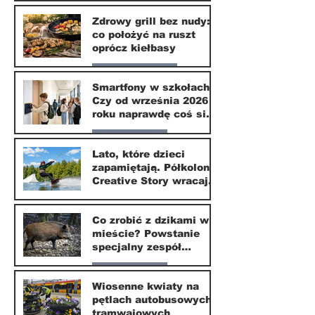
Nasze miasto
Zdrowy grill bez nudy:
co położyć na ruszt
3 lip
oprócz kiełbasy
Zdrowie i uroda
Smartfony w szkołach.
Czy od września 2026
1 lip
roku naprawdę coś się
zmieni?
Nasze miasto
Lato, które dzieci
zapamiętają. Półkolonie
1 lip
Creative Story wracają
do Wilanowa
20 kwi
Co zrobić z dzikami w
mieście? Powstanie
specjalny zespół
ekspertów
Nasze miasto
Wiosenne kwiaty na
pętlach autobusowych i
20 kwi
tramwajowych