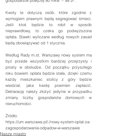
gospodarstw powyżej 80 mkw. – 99 zł".
Kwoty te dotyczą osób, które zgodnie z 
wymogiem prawnym będą segregować śmieci. 
Jeśli ktoś będzie to robił w sposób 
nieprawidłowy, to czeka go podwyższona 
opłata. Stawki wyliczane według nowych zasad 
będą obowiązywać od 1 stycznia.
Według Rady m.st. Warszawy nowy system ma 
być przede wszystkim bardziej przejrzysty i 
prosty w obsłudze. Od początku przyszłego 
roku bowiem opłata będzie stała, dzięki czemu 
każdy mieszkaniec stolicy z góry będzie 
wiedział, jaka kwotę powinien zapłacić. 
Deklarację należy złożyć jedynie w przypadku 
zmiany liczby gospodarstw domowych w 
nieruchomości.
Źródło:
https://um.warszawa.pl/-/nowy-system-oplat-za-
zagospodarowanie-odpadow-w-warszawie
Nasze miasto