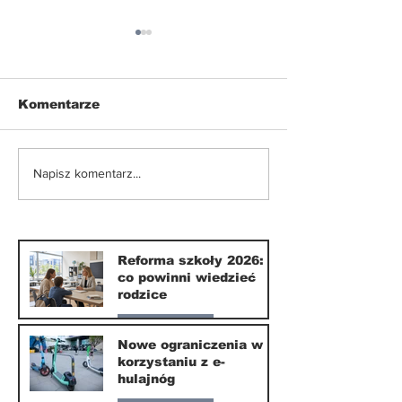
Komentarze
Nowe ograniczenia w
Smartfony w
Napisz komentarz...
korzystaniu z e-
szkołach. Czy
hulajnóg
września 202
naprawdę coś
zmieni?
Reforma szkoły 2026:
co powinni wiedzieć
rodzice
Nasze miasto
Nowe ograniczenia w
korzystaniu z e-
10 lip
hulajnóg