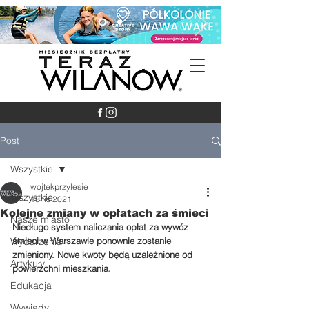
Post
Wszystkie
wojtekprzylesie
Wszystkie
18 lis 2021
Kolejne zmiany w opłatach za śmieci
Nasze miasto
Niedługo system naliczania opłat za wywóz 
Wydarzenia
śmieci w Warszawie ponownie zostanie 
zmieniony. Nowe kwoty będą uzależnione od 
Artykuły
powierzchni mieszkania.
Edukacja
Wywiady