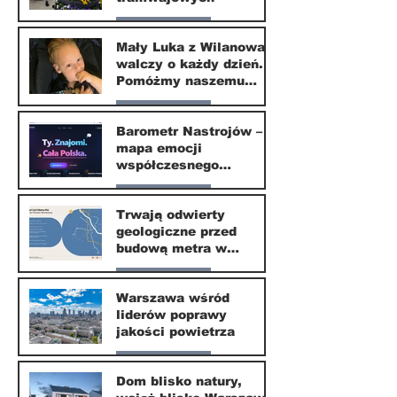
Nasze miasto
Mały Luka z Wilanowa
walczy o każdy dzień.
20 kwi
Pomóżmy naszemu
małemu sąsiadowi
Nasze miasto
odzyskać dzieciństwo
Barometr Nastrojów –
mapa emocji
30 mar
współczesnego
społeczeństwa
Nasze miasto
Trwają odwierty
geologiczne przed
30 mar
budową metra w
Wilanowie
Nasze miasto
Warszawa wśród
liderów poprawy
24 mar
jakości powietrza
Nasze miasto
Dom blisko natury,