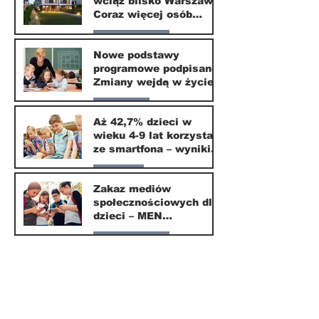
wciąż blisko Warszawy.
24 mar
Coraz więcej osób
wybiera ten kierunek
Nasze miasto
Nowe podstawy
programowe podpisane.
20 mar
Zmiany wejdą w życie
od września 2026
Edukacja
Aż 42,7% dzieci w
wieku 4-9 lat korzysta
16 mar
ze smartfona – wyniki
badania Krajowego
Parents
Instytutu Mediów
Zakaz mediów
społecznościowych dla
1 mar
dzieci – MEN
przedstawia projekt
Nasze miasto
ustawy
1 mar