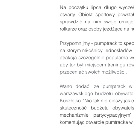
Na początku lipca długo wyczek
otwarty. Obiekt sportowy powst
sprawdzić na nim swoje umiejęt
rolkarze oraz osoby jeżdżące na h
Przypomnijmy - pumptrack to specj
na którym miłośnicy jednośladów
atrakcja szczególnie popularna wś
aby tor był miejscem treningu rów
przeceniać swoich możliwości.
Warto dodać, że pumptrack w W
warszawskiego budżetu obywatels
Kuszłejko. "
Nic tak nie cieszy jak 
skuteczność budżetu obywatel
mechanizmie partycypacyjnym"
komentując otwarcie pumtracka w