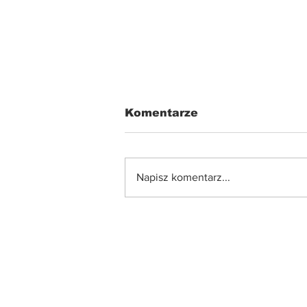
Komentarze
Napisz komentarz...
Reforma szkoły 2026: co
powinni wiedzieć rodzic