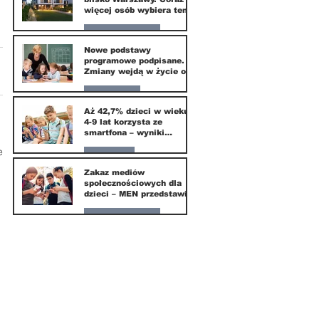
więcej osób wybiera ten
kierunek
Nasze miasto
Nowe podstawy
programowe podpisane.
20 mar
Zmiany wejdą w życie od
września 2026
Edukacja
Aż 42,7% dzieci w wieku
4-9 lat korzysta ze
16 mar
smartfona – wyniki
badania Krajowego
e
Instytutu Mediów
Parents
Zakaz mediów
społecznościowych dla
1 mar
dzieci – MEN przedstawia
projekt ustawy
Nasze miasto
1 mar