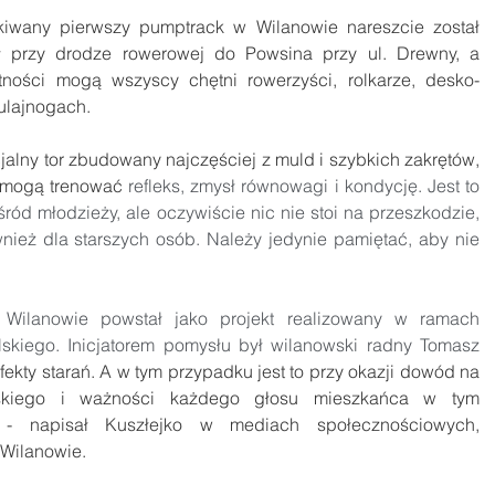
iwany pierwszy pumptrack w Wilanowie nareszcie został 
ał przy drodze rowerowej do Powsina przy ul. Drewny, a 
ności mogą wszyscy chętni rowerzyści, rolkarze, desko-
ulajnogach.
alny tor zbudowany najczęściej z muld i szybkich zakrętów, 
 mogą trenować 
refleks, zmysł równowagi i kondycję. Jest to 
ród młodzieży, ale oczywiście nic nie stoi na przeszkodzie, 
nież dla starszych osób. Należy jedynie pamiętać, aby nie 
ilanowie powstał jako projekt realizowany w ramach 
kiego. Inicjatorem pomysłu był wilanowski radny Tomasz 
efekty starań. A w tym przypadku jest to przy okazji dowód na 
skiego i ważności każdego głosu mieszkańca w tym 
 - napisał Kuszłejko w mediach społecznościowych, 
 Wilanowie.