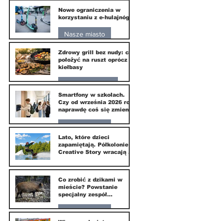
Nowe ograniczenia w
10 lip
korzystaniu z e-hulajnóg
Nasze miasto
Zdrowy grill bez nudy: co
3 lip
położyć na ruszt oprócz
kiełbasy
Zdrowie i uroda
Smartfony w szkołach.
Czy od września 2026 roku
1 lip
naprawdę coś się zmieni?
Nasze miasto
Lato, które dzieci
zapamiętają. Półkolonie
1 lip
Creative Story wracają do
Wilanowa
20 kwi
Co zrobić z dzikami w
mieście? Powstanie
specjalny zespół
ekspertów
Nasze miasto