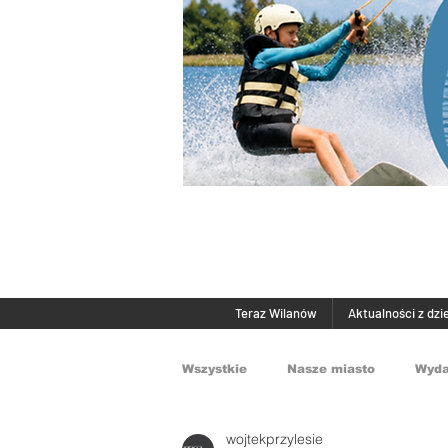
Teraz Wilanów
Aktualności z dzi
Wszystkie
Nasze miasto
Wyda
wojtekprzylesie