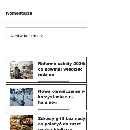
Komentarze
Nowe ograniczenia w
Smartfony w
Napisz komentarz...
korzystaniu z e-
szkołach. Czy
hulajnóg
września 202
naprawdę coś
zmieni?
Reforma szkoły 2026:
co powinni wiedzieć
rodzice
Nasze miasto
Nowe ograniczenia w
korzystaniu z e-
10 lip
hulajnóg
Nasze miasto
Zdrowy grill bez nudy:
co położyć na ruszt
3 lip
oprócz kiełbasy