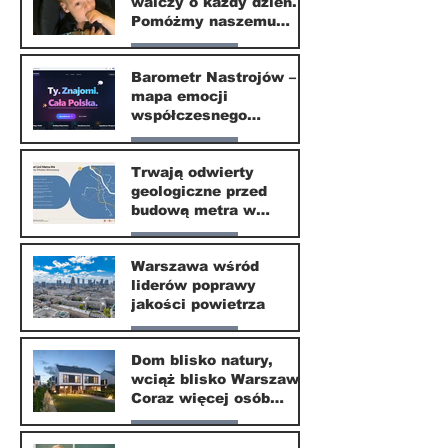
walczy o każdy dzień.
20 kwi
Pomóżmy naszemu
małemu sąsiadowi
Nasze miasto
odzyskać dzieciństwo
Barometr Nastrojów –
mapa emocji
30 mar
współczesnego
społeczeństwa
Nasze miasto
Trwają odwierty
geologiczne przed
30 mar
budową metra w
Wilanowie
Nasze miasto
Warszawa wśród
liderów poprawy
24 mar
jakości powietrza
Nasze miasto
Dom blisko natury,
wciąż blisko Warszawy.
24 mar
Coraz więcej osób
wybiera ten kierunek
Nasze miasto