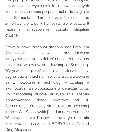
pozwolenia na wycięcie kilku drzew, rosnących 
w miejscu planowanego pasa ruchu do skrętu w 
ul. Sarmacką. Terminy zakończenia prac 
zmieniały się więc kilkukrotnie, ale wreszcie 9 
września skrzyżowanie zostało oficjalnie 
otwarte.
"Powstał nowy przepust drogowy nad Potokiem 
Służewieckim oraz przebudowano 
skrzyżowanie. Na jezdni północnej dodano pas 
do skrętu w lewo w przedłużoną ul. Sarmacką. 
Wytyczono przejścia dla pieszych z 
sygnalizacją świetlną. Światła zaprojektowane 
są w nowoczesnej technologii - działają w 
akomodacji i są wyposażone w detekcję ruchu. 
Po zachodniej stronie skrzyżowania została 
poprowadzona droga rowerowa od ul. 
Sarmackiej, która łączy się z trasą po północnej 
stronie Al. Wilanowskiej" - tłumaczy burmistrz 
Wilanowa Ludwik Rakowski. Inwestycja została 
zrealizowana przez firmę ROBYG oraz Zarząd 
Dróg Miejskich.