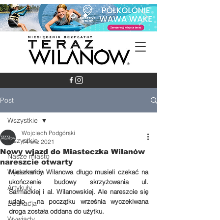
Post
Wszystkie
Wojciech Podgórski
Wszystkie
14 wrz 2021
Nowy wjazd do Miasteczka Wilanów
Nasze miasto
nareszcie otwarty
Wydarzenia
Mieszkańcy Wilanowa długo musieli czekać na 
ukończenie budowy skrzyżowania ul. 
Artykuły
Sarmackiej i al. Wilanowskiej. Ale nareszcie się 
udało - na początku września wyczekiwana 
Edukacja
droga została oddana do użytku.
Wywiady