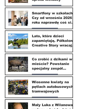
Zdrowie i uroda
Smartfony w szkołach.
Czy od września 2026
1 lip
roku naprawdę coś się
zmieni?
Nasze miasto
Lato, które dzieci
zapamiętają. Półkolonie
1 lip
Creative Story wracają
do Wilanowa
20 kwi
Co zrobić z dzikami w
mieście? Powstanie
specjalny zespół
ekspertów
Nasze miasto
Wiosenne kwiaty na
pętlach autobusowych i
20 kwi
tramwajowych
Nasze miasto
Mały Luka z Wilanowa