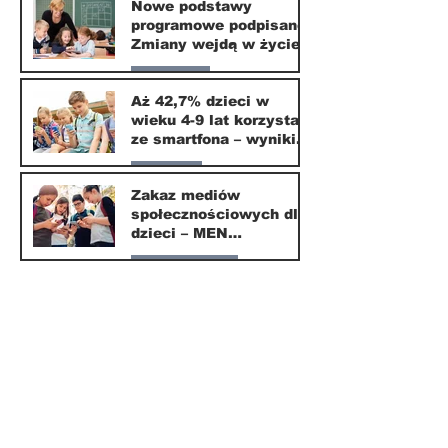
Nowe podstawy
programowe podpisane.
20 mar
Zmiany wejdą w życie
od września 2026
Edukacja
Aż 42,7% dzieci w
wieku 4-9 lat korzysta
16 mar
ze smartfona – wyniki
badania Krajowego
Parents
Instytutu Mediów
Zakaz mediów
społecznościowych dla
1 mar
dzieci – MEN
przedstawia projekt
Nasze miasto
ustawy
1 mar