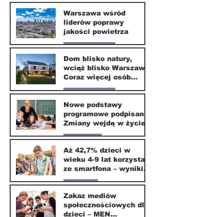
Nasze miasto
Warszawa wśród
liderów poprawy
24 mar
jakości powietrza
Nasze miasto
Dom blisko natury,
wciąż blisko Warszawy.
24 mar
Coraz więcej osób
wybiera ten kierunek
Nasze miasto
Nowe podstawy
programowe podpisane.
20 mar
Zmiany wejdą w życie
od września 2026
Edukacja
Aż 42,7% dzieci w
wieku 4-9 lat korzysta
16 mar
ze smartfona – wyniki
badania Krajowego
Parents
Instytutu Mediów
Zakaz mediów
społecznościowych dla
1 mar
dzieci – MEN