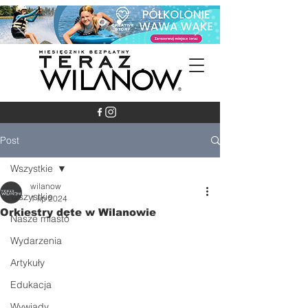
Post
Wszystkie
wilanow
Wszystkie
1 lip 2024
Orkiestry dęte w Wilanowie
Nasze miasto
Wydarzenia
Artykuły
Edukacja
Wywiady