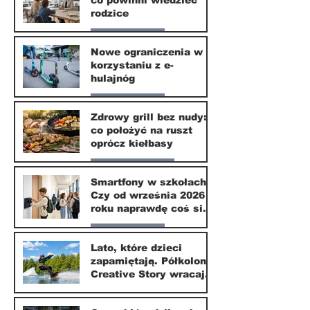
rodzice
Nasze miasto
Nowe ograniczenia w
korzystaniu z e-
10 lip
hulajnóg
Nasze miasto
Zdrowy grill bez nudy:
co położyć na ruszt
3 lip
oprócz kiełbasy
Zdrowie i uroda
Smartfony w szkołach.
Czy od września 2026
1 lip
roku naprawdę coś się
zmieni?
Nasze miasto
Lato, które dzieci
zapamiętają. Półkolonie
1 lip
Creative Story wracają
do Wilanowa
20 kwi