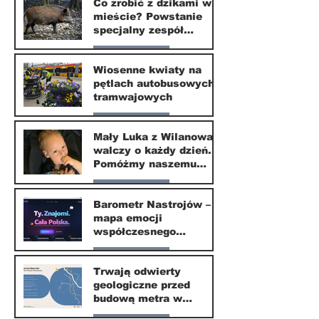
Co zrobić z dzikami w
mieście? Powstanie
specjalny zespół
ekspertów
Nasze miasto
Wiosenne kwiaty na
pętlach autobusowych i
20 kwi
tramwajowych
Nasze miasto
Mały Luka z Wilanowa
walczy o każdy dzień.
20 kwi
Pomóżmy naszemu
małemu sąsiadowi
Nasze miasto
odzyskać dzieciństwo
Barometr Nastrojów –
mapa emocji
30 mar
współczesnego
społeczeństwa
Nasze miasto
Trwają odwierty
geologiczne przed
30 mar
budową metra w
Wilanowie