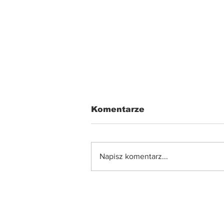
Komentarze
Napisz komentarz...
Reforma szkoły 2026: co
powinni wiedzieć rodzic