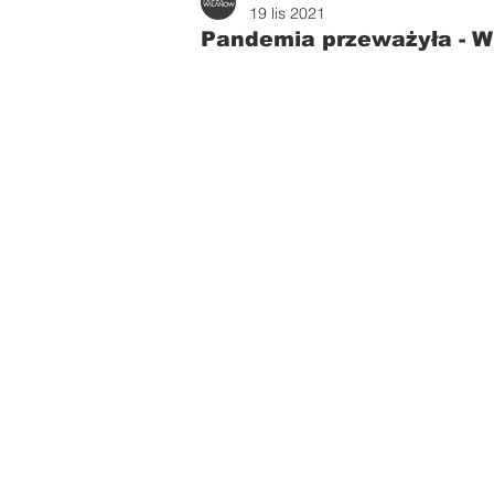
Zdrowie i uroda
Parents
19 lis 2021
Pandemia przeważyła - W