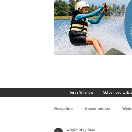
Teraz Wilanów
Aktualności z dzi
Wszystkie
Nasze miasto
Wyda
wojtekprzylesie