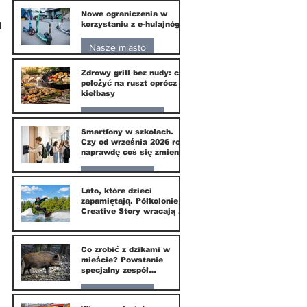
Nowe ograniczenia w
10 lip
u
korzystaniu z e-hulajnóg
Nasze miasto
Zdrowy grill bez nudy: co
3 lip
położyć na ruszt oprócz
kiełbasy
Zdrowie i uroda
Smartfony w szkołach.
Czy od września 2026 roku
1 lip
naprawdę coś się zmieni?
Nasze miasto
Lato, które dzieci
zapamiętają. Półkolonie
1 lip
Creative Story wracają do
Wilanowa
20 kwi
Co zrobić z dzikami w
mieście? Powstanie
specjalny zespół
ekspertów
Nasze miasto