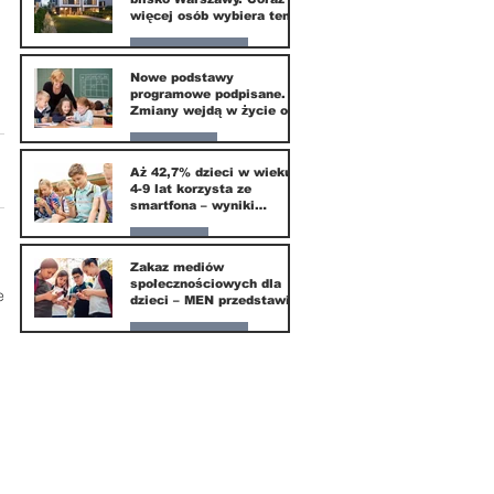
więcej osób wybiera ten
kierunek
Nasze miasto
Nowe podstawy
programowe podpisane.
20 mar
Zmiany wejdą w życie od
września 2026
Edukacja
Aż 42,7% dzieci w wieku
4-9 lat korzysta ze
16 mar
smartfona – wyniki
badania Krajowego
Instytutu Mediów
Parents
Zakaz mediów
społecznościowych dla
1 mar
e
dzieci – MEN przedstawia
projekt ustawy
Nasze miasto
1 mar