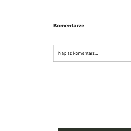
Komentarze
Napisz komentarz...
Przygotujcie się! Dni
Wilanowa 2025 już za ch
🎉
Zapisz się do Ne