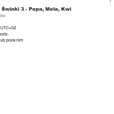
 Świnki 3 - Pepa, Mela, Kwi
nów
0 UTC+02
godz.
lub poza nim