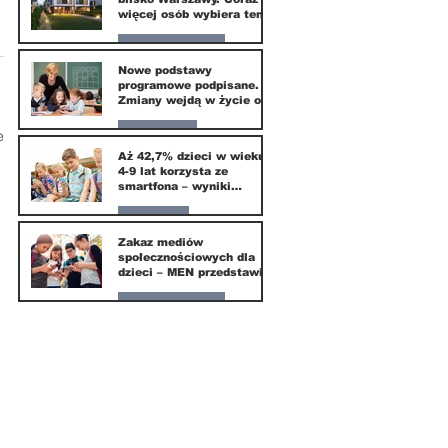
więcej osób wybiera ten
kierunek
Nasze miasto
Nowe podstawy
programowe podpisane.
20 mar
Zmiany wejdą w życie od
września 2026
Edukacja
e
Aż 42,7% dzieci w wieku
4-9 lat korzysta ze
16 mar
smartfona – wyniki
badania Krajowego
Instytutu Mediów
Parents
Zakaz mediów
społecznościowych dla
1 mar
dzieci – MEN przedstawia
projekt ustawy
Nasze miasto
1 mar