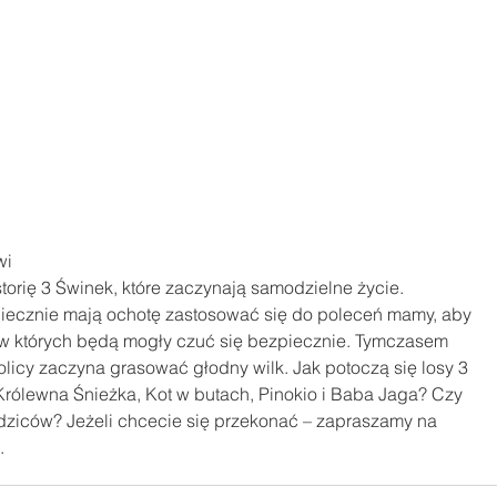
wi
rię 3 Świnek, które zaczynają samodzielne życie. 
oniecznie mają ochotę zastosować się do poleceń mamy, aby 
w których będą mogły czuć się bezpiecznie. Tymczasem 
olicy zaczyna grasować głodny wilk. Jak potoczą się losy 3 
Królewna Śnieżka, Kot w butach, Pinokio i Baba Jaga? Czy 
dziców? Jeżeli chcecie się przekonać – zapraszamy na 
.