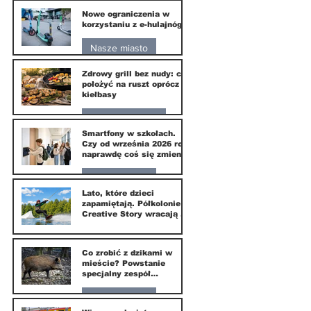
Nowe ograniczenia w
10 lip
korzystaniu z e-hulajnóg
Nasze miasto
Zdrowy grill bez nudy: co
3 lip
położyć na ruszt oprócz
kiełbasy
Zdrowie i uroda
Smartfony w szkołach.
Czy od września 2026 roku
1 lip
naprawdę coś się zmieni?
Nasze miasto
Lato, które dzieci
zapamiętają. Półkolonie
1 lip
Creative Story wracają do
Wilanowa
20 kwi
Co zrobić z dzikami w
mieście? Powstanie
specjalny zespół
ekspertów
Nasze miasto