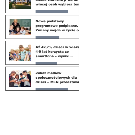
więcej osób wybiera ten
kierunek
Nasze miasto
Nowe podstawy
programowe podpisane.
20 mar
Zmiany wejdą w życie od
września 2026
Edukacja
Aż 42,7% dzieci w wieku
4-9 lat korzysta ze
16 mar
smartfona – wyniki
badania Krajowego
Instytutu Mediów
Parents
Zakaz mediów
społecznościowych dla
1 mar
dzieci – MEN przedstawia
projekt ustawy
Nasze miasto
1 mar