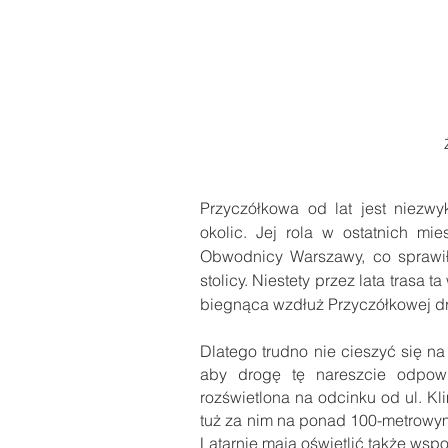
Przyczółkowa od lat jest niezw
okolic. Jej rola w ostatnich m
Obwodnicy Warszawy, co sprawiło
stolicy. Niestety przez lata trasa 
biegnąca wzdłuż Przyczółkowej dr
Dlatego trudno nie cieszyć się n
aby drogę tę nareszcie odpowi
rozświetlona na odcinku od ul. Kl
tuż za nim na ponad 100-metrowy
Latarnie mają oświetlić także wsp