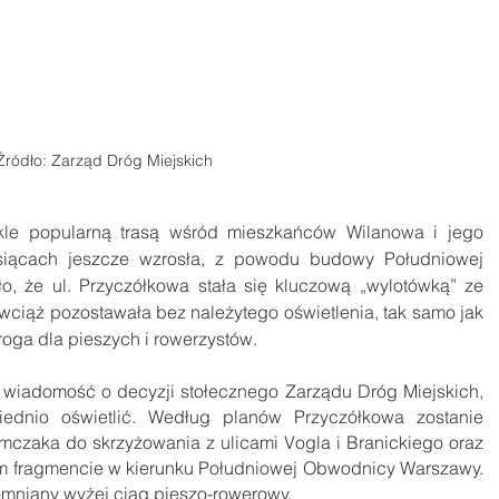
Źródło: Zarząd Dróg Miejskich
ykle popularną trasą wśród mieszkańców Wilanowa i jego 
iesiącach jeszcze wzrosła, z powodu budowy Południowej 
, że ul. Przyczółkowa stała się kluczową „wylotówką” ze 
ta wciąż pozostawała bez należytego oświetlenia, tak samo jak 
oga dla pieszych i rowerzystów.
a wiadomość o decyzji stołecznego Zarządu Dróg Miejskich, 
ednio oświetlić. Według planów Przyczółkowa zostanie 
imczaka do skrzyżowania z ulicami Vogla i Branickiego oraz 
m fragmencie w kierunku Południowej Obwodnicy Warszawy. 
omniany wyżej ciąg pieszo-rowerowy.