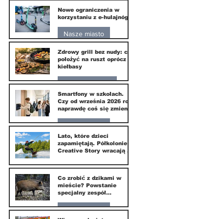
Nowe ograniczenia w
10 lip
korzystaniu z e-hulajnóg
Nasze miasto
Zdrowy grill bez nudy: co
3 lip
położyć na ruszt oprócz
kiełbasy
Zdrowie i uroda
Smartfony w szkołach.
Czy od września 2026 roku
1 lip
naprawdę coś się zmieni?
Nasze miasto
Lato, które dzieci
zapamiętają. Półkolonie
1 lip
Creative Story wracają do
Wilanowa
20 kwi
Co zrobić z dzikami w
mieście? Powstanie
specjalny zespół
ekspertów
Nasze miasto