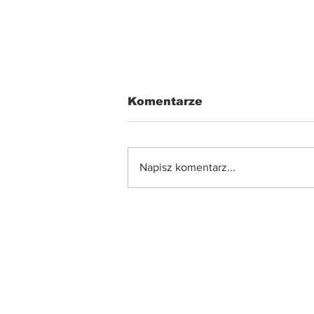
Komentarze
Napisz komentarz...
Reforma szkoły 2026: co
powinni wiedzieć rodzic