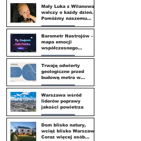
Mały Luka z Wilanowa
walczy o każdy dzień.
20 kwi
Pomóżmy naszemu
małemu sąsiadowi
Nasze miasto
odzyskać dzieciństwo
Barometr Nastrojów –
mapa emocji
30 mar
współczesnego
społeczeństwa
Nasze miasto
Trwają odwierty
geologiczne przed
30 mar
budową metra w
Wilanowie
Nasze miasto
Warszawa wśród
liderów poprawy
24 mar
jakości powietrza
Nasze miasto
Dom blisko natury,
wciąż blisko Warszawy.
24 mar
Coraz więcej osób