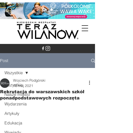
Post
Wszystkie
Wojciech Podgórski
Wszystkie
18 maj 2021
Rekrutacja do warszawskich szkół
Nasze miasto
ponadpodstawowych rozpoczęta
Wydarzenia
Artykuły
Edukacja
Wywiady