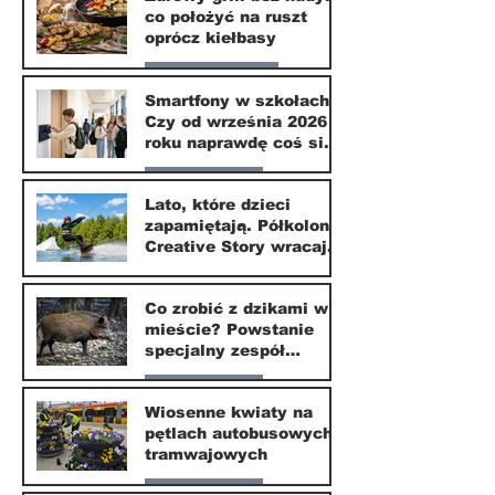
co położyć na ruszt
3 lip
oprócz kiełbasy
Zdrowie i uroda
Smartfony w szkołach.
Czy od września 2026
1 lip
roku naprawdę coś się
zmieni?
Nasze miasto
Lato, które dzieci
zapamiętają. Półkolonie
1 lip
Creative Story wracają
do Wilanowa
20 kwi
Co zrobić z dzikami w
mieście? Powstanie
specjalny zespół
ekspertów
Nasze miasto
Wiosenne kwiaty na
pętlach autobusowych i
20 kwi
tramwajowych
Nasze miasto