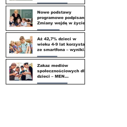
wybiera ten kierunek
Nasze miasto
Nowe podstawy
programowe podpisane.
20 mar
Zmiany wejdą w życie
od września 2026
Edukacja
Aż 42,7% dzieci w
wieku 4-9 lat korzysta
16 mar
ze smartfona – wyniki
badania Krajowego
Parents
Instytutu Mediów
Zakaz mediów
społecznościowych dla
1 mar
dzieci – MEN
przedstawia projekt
Nasze miasto
ustawy
1 mar