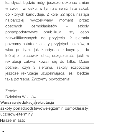
kandydat będzie mógł jeszcze dokonać zmian 
w swoim wniosku, w tym zamienić listę szkół, 
do których kandyduje. Z kolei 22 lipca nastąpi 
najbardziej wyczekiwany moment przez 
obecnych ósmoklasistów – szkoły 
ponadpodstawowe opublikują listy osób 
zakwalifikowanych do przyjęcia. 2 sierpnia 
poznamy ostateczne listy przyjętych uczniów, a 
więc po tym, jak kandydaci zdecydują, do 
której z placówek chcą uczęszczać, jeśli w 
rekrutacji zakwalifikowali się do kilku. Dzień 
później, czyli 3 sierpnia, szkoły rozpoczną 
jeszcze rekrutację uzupełniającą, jeśli będzie 
taka potrzeba. Życzymy powodzenia!
Źródło:
Dzielnica Wilanów
Warszawa
edukacja
rekrutacja
szkoły ponadpodstawowe
egzamin ósmoklasisty
uczniowie
terminy
Nasze miasto