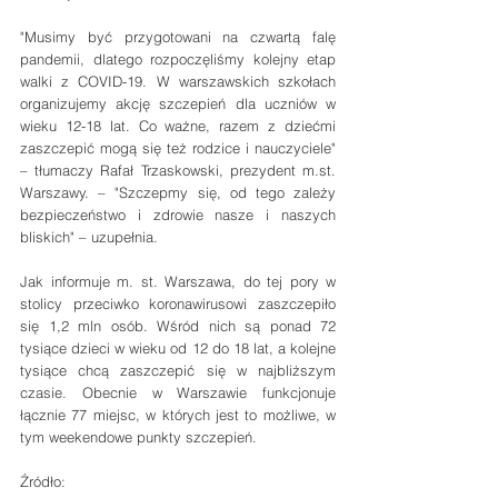
"Musimy być przygotowani na czwartą falę 
pandemii, dlatego rozpoczęliśmy kolejny etap 
walki z COVID-19. W warszawskich szkołach 
organizujemy akcję szczepień dla uczniów w 
wieku 12-18 lat. Co ważne, razem z dziećmi 
zaszczepić mogą się też rodzice i nauczyciele" 
– tłumaczy Rafał Trzaskowski, prezydent m.st. 
Warszawy. – "Szczepmy się, od tego zależy 
bezpieczeństwo i zdrowie nasze i naszych 
bliskich" – uzupełnia.
Jak informuje m. st. Warszawa, do tej pory w 
stolicy przeciwko koronawirusowi zaszczepiło 
się 1,2 mln osób. Wśród nich są
ponad 72 
tysiące dzieci w wieku od 12 do 18 lat, a kolejne 
tysiące chcą zaszczepić się w najbliższym 
czasie. Obecnie w Warszawie funkcjonuje 
łącznie 77 miejsc, w których jest to możliwe, w 
tym weekendowe punkty szczepień.
Źródło: