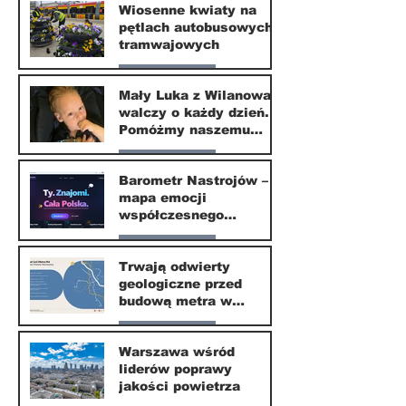
Wiosenne kwiaty na
pętlach autobusowych i
20 kwi
tramwajowych
Nasze miasto
Mały Luka z Wilanowa
walczy o każdy dzień.
20 kwi
Pomóżmy naszemu
małemu sąsiadowi
Nasze miasto
odzyskać dzieciństwo
Barometr Nastrojów –
mapa emocji
30 mar
współczesnego
społeczeństwa
Nasze miasto
Trwają odwierty
geologiczne przed
30 mar
budową metra w
Wilanowie
Nasze miasto
Warszawa wśród
liderów poprawy
24 mar
jakości powietrza