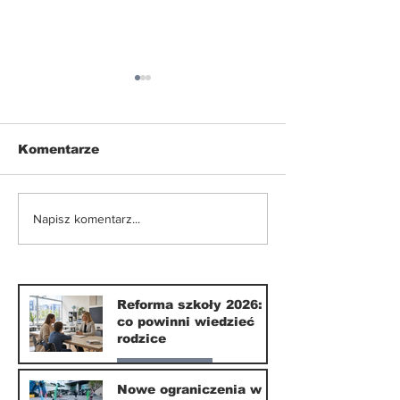
Komentarze
Nowe ograniczenia w
Smartfony w
Napisz komentarz...
korzystaniu z e-
szkołach. Czy
hulajnóg
września 202
naprawdę coś
zmieni?
Reforma szkoły 2026:
co powinni wiedzieć
rodzice
Nasze miasto
Nowe ograniczenia w