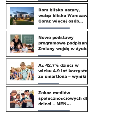
Nasze miasto
Dom blisko natury,
wciąż blisko Warszawy.
24 mar
Coraz więcej osób
wybiera ten kierunek
Nasze miasto
Nowe podstawy
programowe podpisane.
20 mar
Zmiany wejdą w życie
od września 2026
Edukacja
Aż 42,7% dzieci w
wieku 4-9 lat korzysta
16 mar
ze smartfona – wyniki
badania Krajowego
Parents
Instytutu Mediów
Zakaz mediów
społecznościowych dla
1 mar
dzieci – MEN
przedstawia projekt
Nasze miasto
ustawy
1 mar