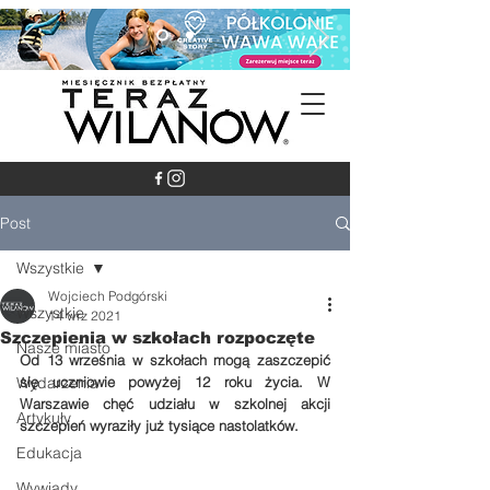
Post
Wszystkie
Wojciech Podgórski
Wszystkie
14 wrz 2021
Szczepienia w szkołach rozpoczęte
Nasze miasto
Od 13 września w szkołach mogą zaszczepić 
Wydarzenia
się uczniowie powyżej 12 roku życia. W 
Warszawie chęć udziału w szkolnej akcji 
Artykuły
szczepień wyraziły już tysiące nastolatków. 
Edukacja
Wywiady