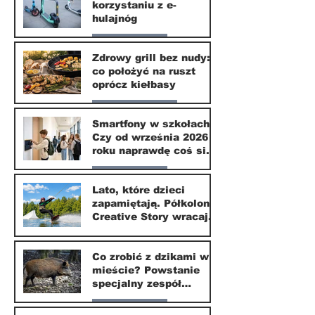
korzystaniu z e-
10 lip
hulajnóg
Nasze miasto
Zdrowy grill bez nudy:
co położyć na ruszt
3 lip
oprócz kiełbasy
Zdrowie i uroda
Smartfony w szkołach.
Czy od września 2026
1 lip
roku naprawdę coś się
zmieni?
Nasze miasto
Lato, które dzieci
zapamiętają. Półkolonie
1 lip
Creative Story wracają
do Wilanowa
20 kwi
Co zrobić z dzikami w
mieście? Powstanie
specjalny zespół
ekspertów
Nasze miasto