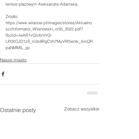
tenisie plażowym Aleksandra Adamska.
Źródło:
https://www.wilanow.pl/images/stories/Aktualno
sci/Informator_Wilanowski_nr35_2022.pdf?
fbclid=IwAR1vQIzbnIVQ-
LP0XOJD1zS_m2s9RgCVh7MyVRf5enlk_AmQR
paNMMtL_gc
Nasze miasto
Zobacz wszystkie
Ostatnie posty