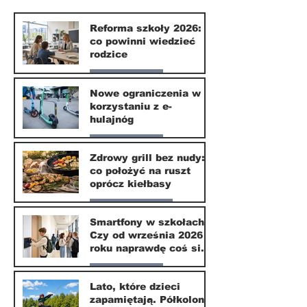
naprawdę coś
zmieni?
Reforma szkoły 2026:
co powinni wiedzieć
rodzice
Nasze miasto
Nowe ograniczenia w
korzystaniu z e-
10 lip
hulajnóg
Nasze miasto
Zdrowy grill bez nudy:
co położyć na ruszt
3 lip
oprócz kiełbasy
Zdrowie i uroda
Smartfony w szkołach.
Czy od września 2026
1 lip
roku naprawdę coś się
zmieni?
Nasze miasto
Lato, które dzieci
zapamiętają. Półkolonie
1 lip