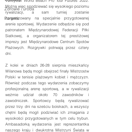
Volleyball World Beach Pro Tour Futures 2022. 
Można więc spodziewać się wysokiego poziomu 
Zdrowie i uroda
rywalizacji, a sam turniej zostanie 
Parents
zorganizowany na specjalnie przygotowanej 
arenie sportowej. Wydarzenie odbędzie się pod 
patronatem Międzynarodowej Federacji Piłki 
Siatkowej, a organizatorem tej prestiżowej 
imprezy jest Międzynarodowe Centrum Spotów 
Plażowych. Rozgrywki potrwają przez cztery 
dni.
Z kolei w dniach 26-28 sierpnia mieszkańcy 
Wilanowa będą mogli obejrzeć finały Mistrzostw 
Polski w tenisie plażowym kobiet i mężczyzn. 
Również podczas tego wydarzenia zobaczymy 
profesjonalną arenę sportową, a w rywalizacji 
weźmie udział około 70 zawodników i 
zawodniczek. Sportowcy będą rywalizować 
przez trzy dni na sześciu boiskach, a wszyscy 
chętni będą mogli podziwiać ich zmagania z 
wysokości przygotowanych w tym celu trybun. 
Ambasadorką wydarzenia jest reprezentantka 
naszego kraju i dwukrotna Mistrzyni Świata w 