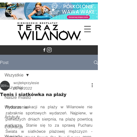
Post
Wszystkie
wojtekprzylesie
Wszystkie
20 lip 2022
Tenis i siatkówka na plaży
Nasze miasto
Wydarzenia
Podczas wakacji na plaży w Wilanowie nie 
zabraknie sportowych wydarzeń. Najpierw, w 
Artykuły
pierwszych dniach sierpnia, na plażę powrócą 
siatkarze. Stanie się to za sprawą Pucharu 
Edukacja
Świata w siatkówce plażowej mężczyzn - 
Wywiady