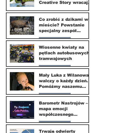
Creative Story wracają
do Wilanowa
20 kwi
Co zrobić z dzikami w
mieście? Powstanie
specjalny zespół
ekspertów
Nasze miasto
Wiosenne kwiaty na
pętlach autobusowych i
20 kwi
tramwajowych
Nasze miasto
Mały Luka z Wilanowa
walczy o każdy dzień.
20 kwi
Pomóżmy naszemu
małemu sąsiadowi
Nasze miasto
odzyskać dzieciństwo
Barometr Nastrojów –
mapa emocji
30 mar
współczesnego
społeczeństwa
Nasze miasto
Trwają odwierty