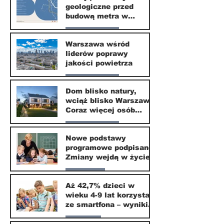
geologiczne przed
30 mar
budową metra w
Wilanowie
Nasze miasto
Warszawa wśród
liderów poprawy
24 mar
jakości powietrza
Nasze miasto
Dom blisko natury,
wciąż blisko Warszawy.
24 mar
Coraz więcej osób
wybiera ten kierunek
Nasze miasto
Nowe podstawy
programowe podpisane.
20 mar
Zmiany wejdą w życie
od września 2026
Edukacja
Aż 42,7% dzieci w
wieku 4-9 lat korzysta
16 mar
ze smartfona – wyniki
badania Krajowego
Parents
Instytutu Mediów