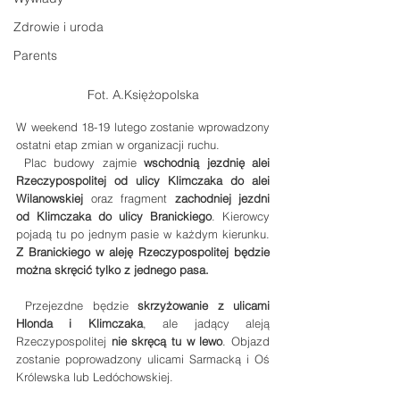
Zdrowie i uroda
Parents
Fot. A.Księżopolska
W weekend 18-19 lutego zostanie wprowadzony 
ostatni etap zmian w organizacji ruchu.
 Plac budowy zajmie 
wschodnią jezdnię alei 
Rzeczypospolitej od ulicy Klimczaka do alei 
Wilanowskiej
 oraz fragment 
zachodniej jezdni 
od Klimczaka do ulicy Branickiego
. Kierowcy 
pojadą tu po jednym pasie w każdym kierunku. 
Z Branickiego w aleję Rzeczypospolitej będzie 
można skręcić tylko z jednego pasa.
 Przejezdne będzie 
skrzyżowanie z ulicami 
Hlonda i Klimczaka
, ale jadący aleją 
Rzeczypospolitej 
nie skręcą tu w lewo
. Objazd 
zostanie poprowadzony ulicami Sarmacką i Oś 
Królewska lub Ledóchowskiej. 