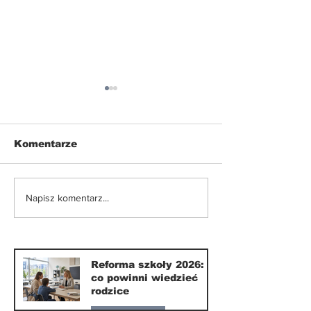
Komentarze
Nowe ograniczenia w
Zdrowy grill 
Napisz komentarz...
korzystaniu z e-
nudy: co poło
hulajnóg
ruszt oprócz 
Reforma szkoły 2026:
co powinni wiedzieć
rodzice