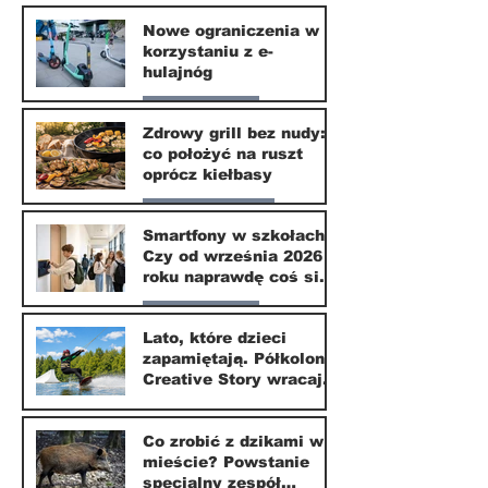
Nasze miasto
Nowe ograniczenia w
korzystaniu z e-
10 lip
hulajnóg
Nasze miasto
Zdrowy grill bez nudy:
co położyć na ruszt
3 lip
oprócz kiełbasy
Zdrowie i uroda
Smartfony w szkołach.
Czy od września 2026
1 lip
roku naprawdę coś się
zmieni?
Nasze miasto
Lato, które dzieci
zapamiętają. Półkolonie
1 lip
Creative Story wracają
do Wilanowa
20 kwi
Co zrobić z dzikami w
mieście? Powstanie
specjalny zespół