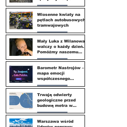
ekspertów
Nasze miasto
Wiosenne kwiaty na
pętlach autobusowych i
20 kwi
tramwajowych
Nasze miasto
Mały Luka z Wilanowa
walczy o każdy dzień.
20 kwi
Pomóżmy naszemu
małemu sąsiadowi
Nasze miasto
odzyskać dzieciństwo
Barometr Nastrojów –
mapa emocji
30 mar
współczesnego
społeczeństwa
Nasze miasto
Trwają odwierty
geologiczne przed
30 mar
budową metra w
Wilanowie
Nasze miasto
Warszawa wśród
liderów poprawy