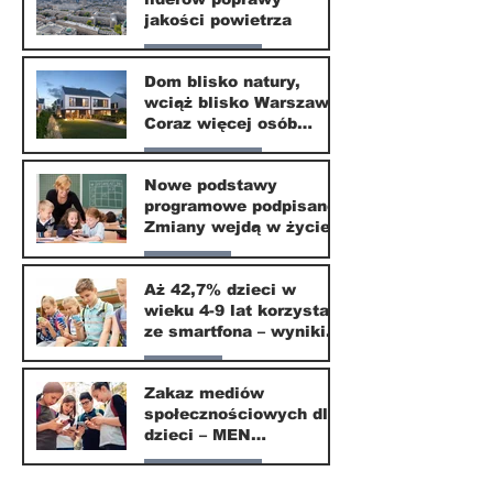
24 mar
jakości powietrza
Nasze miasto
Dom blisko natury,
wciąż blisko Warszawy.
24 mar
Coraz więcej osób
wybiera ten kierunek
Nasze miasto
Nowe podstawy
programowe podpisane.
20 mar
Zmiany wejdą w życie
od września 2026
Edukacja
Aż 42,7% dzieci w
wieku 4-9 lat korzysta
16 mar
ze smartfona – wyniki
badania Krajowego
Parents
Instytutu Mediów
Zakaz mediów
społecznościowych dla
1 mar
dzieci – MEN
przedstawia projekt
Nasze miasto
ustawy