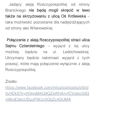
 Jadący aleją Rzeczypospolitej od strony 
Branickiego 
nie będą mogli skręcić w lewo 
także na skrzyżowaniu z ulicą Oś Królewska 
– 
taka możliwość pozostanie dla nadjeżdżających 
od strony alei Wilanowskiej.
Połączenie z aleją Rzeczypospolitej straci ulica 
Sejmu Czteroletniego
 – wyjazd z tej ulicy 
możliwy będzie na ul. Ledóchowskiej. 
Utrzymany będzie natomiast wyjazd z tych 
posesji, które mają połączenie wyłącznie z aleją 
Rzeczypospolitej.
Źródło: 
https://www.facebook.com/infoulice/posts/pfbid
0vHCkS7kyihf3goMAQ4QZsWHAnyfCVrdpc54Q
vMkoE3ajcUDuuPiWJcXG5ZvADUM4l