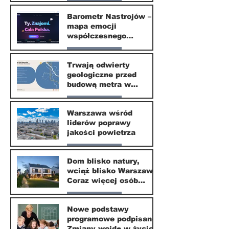
Nasze miasto
odzyskać dzieciństwo
Barometr Nastrojów –
mapa emocji
30 mar
współczesnego
społeczeństwa
Nasze miasto
Trwają odwierty
geologiczne przed
30 mar
budową metra w
Wilanowie
Nasze miasto
Warszawa wśród
liderów poprawy
24 mar
jakości powietrza
Nasze miasto
Dom blisko natury,
wciąż blisko Warszawy.
24 mar
Coraz więcej osób
wybiera ten kierunek
Nasze miasto
Nowe podstawy
programowe podpisane.
20 mar
Zmiany wejdą w życie