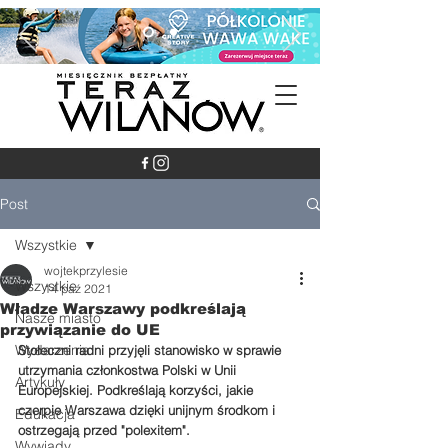
Post
Wszystkie
wojtekprzylesie
Wszystkie
14 paź 2021
Władze Warszawy podkreślają
Nasze miasto
przywiązanie do UE
Wydarzenia
Stołeczni radni przyjęli stanowisko w sprawie 
utrzymania członkostwa Polski w Unii 
Artykuły
Europejskiej. Podkreślają korzyści, jakie 
czerpie Warszawa dzięki unijnym środkom i 
Edukacja
ostrzegają przed "polexitem".
Wywiady