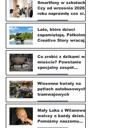
Smartfony w szkołach.
Czy od września 2026
1 lip
roku naprawdę coś się
zmieni?
Nasze miasto
Lato, które dzieci
zapamiętają. Półkolonie
1 lip
Creative Story wracają
do Wilanowa
20 kwi
Co zrobić z dzikami w
mieście? Powstanie
specjalny zespół
ekspertów
Nasze miasto
Wiosenne kwiaty na
pętlach autobusowych i
20 kwi
tramwajowych
Nasze miasto
Mały Luka z Wilanowa
walczy o każdy dzień.
20 kwi
Pomóżmy naszemu
małemu sąsiadowi