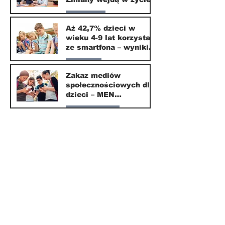
od września 2026
Edukacja
Aż 42,7% dzieci w
wieku 4-9 lat korzysta
16 mar
ze smartfona – wyniki
badania Krajowego
Parents
Instytutu Mediów
Zakaz mediów
społecznościowych dla
1 mar
dzieci – MEN
przedstawia projekt
Nasze miasto
ustawy
1 mar