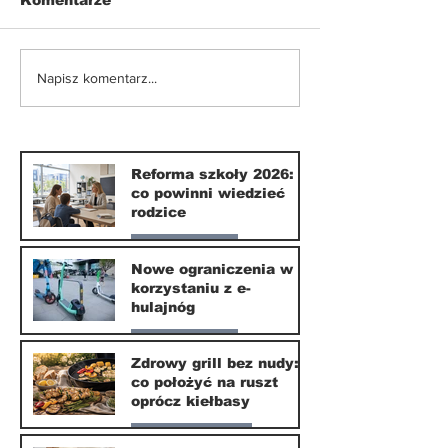
Komentarze
Nowe ograniczenia w
Smartfony w
Napisz komentarz...
korzystaniu z e-
szkołach. Czy
hulajnóg
września 202
naprawdę coś
zmieni?
Reforma szkoły 2026:
co powinni wiedzieć
rodzice
Nasze miasto
Nowe ograniczenia w
korzystaniu z e-
10 lip
hulajnóg
Nasze miasto
Zdrowy grill bez nudy:
co położyć na ruszt
3 lip
oprócz kiełbasy
Zdrowie i uroda