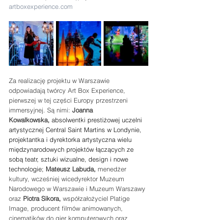
artboxexperience.com
Za realizację projektu w Warszawie 
odpowiadają twórcy Art Box Experience, 
pierwszej w tej części Europy przestrzeni 
immersyjnej. Są nimi: 
Joanna 
Kowalkowska,
 absolwentki prestiżowej uczelni 
artystycznej Central Saint Martins w Londynie, 
projektantka i dyrektorka artystyczna wielu 
międzynarodowych projektów łączących ze 
sobą teatr, sztuki wizualne, design i nowe 
technologie; 
Mateusz Labuda,
 menedżer 
kultury, wcześniej wicedyrektor Muzeum 
Narodowego w Warszawie i Muzeum Warszawy 
oraz 
Piotra Sikora,
 współzałożyciel Platige 
Image, producent filmów animowanych, 
cinematików do gier komputerowych oraz 