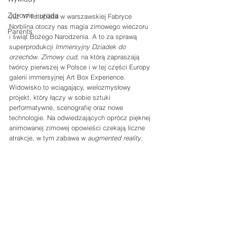
Zdrowie i uroda
Już 17 listopada w warszawskiej Fabryce 
Norblina otoczy nas magia zimowego wieczoru 
Parents
i świąt Bożego Narodzenia. A to za sprawą 
superprodukcji 
Immersyjny Dziadek do 
orzechów. Zimowy cud, 
na którą zapraszają 
twórcy pierwszej w Polsce i w tej części Europy 
galerii immersyjnej Art Box Experience
. 
Widowisko to wciągający, wielozmysłowy 
projekt, który łączy w sobie sztuki 
performatywne, scenografię oraz nowe 
technologie. Na odwiedzających oprócz pięknej 
animowanej zimowej opowieści czekają liczne 
atrakcje, w tym zabawa w 
augmented reality
.