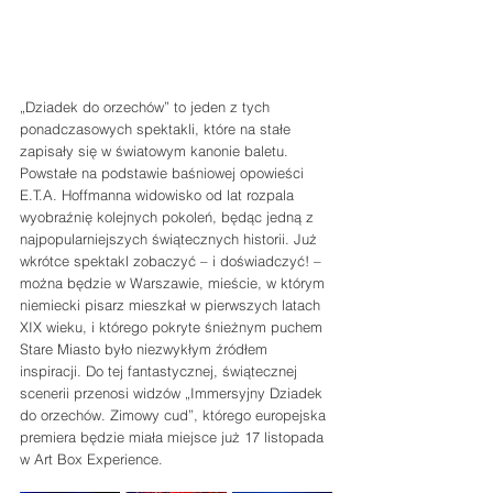
„Dziadek do orzechów” to jeden z tych 
ponadczasowych spektakli, które na stałe 
zapisały się w światowym kanonie baletu. 
Powstałe na podstawie baśniowej opowieści 
E.T.A. Hoffmanna widowisko od lat rozpala 
wyobraźnię kolejnych pokoleń, będąc jedną z 
najpopularniejszych świątecznych historii. Już 
wkrótce spektakl zobaczyć – i doświadczyć! – 
można będzie w Warszawie, mieście, w którym 
niemiecki pisarz mieszkał w pierwszych latach 
XIX wieku, i którego pokryte śnieżnym puchem 
Stare Miasto było niezwykłym źródłem 
inspiracji. Do tej fantastycznej, świątecznej 
scenerii przenosi widzów „Immersyjny Dziadek 
do orzechów. Zimowy cud”, którego europejska 
premiera będzie miała miejsce już 17 listopada 
w Art Box Experience.