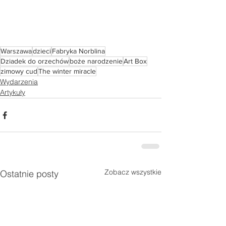
Warszawa
dzieci
Fabryka Norblina
Dziadek do orzechów
boże narodzenie
Art Box
zimowy cud
The winter miracle
Wydarzenia
Artykuły
Zobacz wszystkie
Ostatnie posty