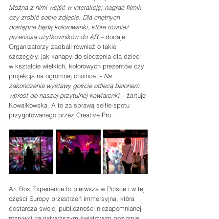
Można z nimi wejść w interakcję; nagrać filmik 
czy zrobić sobie zdjęcie. Dla chętnych 
dostępne będą kolorowanki, które również 
przeniosą użytkowników do AR – 
dodaje. 
Organizatorzy zadbali również o takie 
szczegóły, jak kanapy do siedzenia dla dzieci 
w kształcie wielkich, kolorowych prezentów czy 
projekcja na ogromnej choince. - 
Na 
zakończenie wystawy goście odlecą balonem 
wprost do naszej przytulnej kawiarenki 
– żartuje 
Kowalkowska. A to za sprawą selfie-spotu 
przygotowanego przez Creative Pro.
Art Box Experience to pierwsza w Polsce i w tej 
części Europy przestrzeń immersyjna, która 
dostarcza swojej publiczności niezapomnianej 
rozrywki na najwyższym światowym poziomie. 