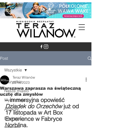
Post
Wszystkie
Teraz Wilanów
Wszystkie
22 lis 2023
Warszawa zaprasza na świąteczną
Nasze miasto
ucztę dla zmysłów
– immersyjna opowieść 
Wydarzenia
Dziadek do Orzechów 
już od 
Artykuły
17 listopada w Art Box 
Experience w Fabryce 
Edukacja
Norblina.
Wywiady