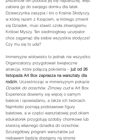
prezentów ten podoba jej się najbardziej, więc 
zabiera go do swojego domku dla latek. 
Dziewczynka zasypia i śni o Krainie Słodyczy, 
w której razem z Księciem, w którego zmienił 
się Dziadek, musi stawić czoła złowrogiemu 
Królowi Myszy. Ten siedmiogłowy uzurpator 
chce zagarnąć dla siebie wszystkie słodycze! 
Czy mu się to uda?
Immersyjne widowisko to jednak nie wszystko. 
Organizatorzy przygotowali świąteczne 
atrakcje, które połączą pokolenia – 
już od 26 
listopada Art Box zaprasza na warsztaty dla 
rodzin. 
Uczestnicząc w immersyjnym pokazie 
Dziadek do orzechów. Zimowy cud 
w Art Box 
Experience dowiemy się więcej o samym 
balecie i opowiadaniu, a także ich twórcach. 
Najmłodsi poznają podstawowe figury 
baletowe, a w części warsztatowej pod okiem 
edukatorek przygotują ozdoby choinkowe lub 
stworzą własnego dziadka do orzechów. 
Szczegółowy program warsztatów już 
niebawem będzie dostępny na stronie 