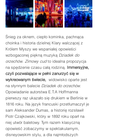
Śnieg za oknem, ciepło kominka, pachnąca 
choinka i historia dzielnej Klary walczącej z 
Królem Myszy we wspaniałej opowieści 
wzbogaconej piękną muzyką 
Dziadek do 
orzechów. Zimowy cud 
to idealna propozycja 
na spędzenie czasu całą rodziną. 
Immersyjne, 
czyli pozwalające w pełni zanurzyć się w 
wykreowanym świecie,
  widowisko oparte jest 
na słynnym balecie 
Dziadek do orzechów.
Opowiadanie autorstwa E.T.A Hoffmanna 
pierwszy raz ukazało się drukiem w Berlinie w 
1816 roku. Na język francuski przetłumaczył je 
sam Aleksander Dumas, a historię rozsławił 
Piotr Czajkowski, który w 1892 roku oparł na 
niej utwór baletowy. Tym razem klasyczną 
opowieść zobaczymy w spektakularnym, 
disneyowskim stylu, a dla najmłodszych 