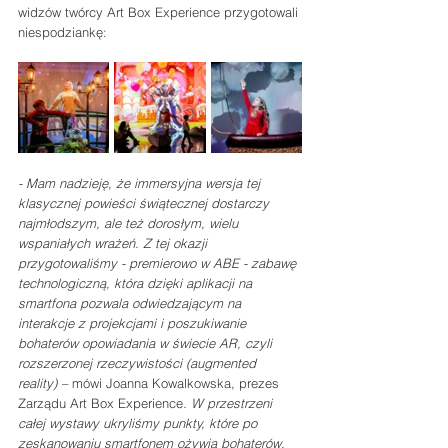
widzów twórcy Art Box Experience przygotowali 
niespodziankę:
- Mam nadzieję, że immersyjna wersja tej 
klasycznej powieści świątecznej dostarczy 
najmłodszym, ale też dorosłym, wielu 
wspaniałych wrażeń. Z tej okazji 
przygotowaliśmy - premierowo w ABE - zabawę 
technologiczną, która dzięki aplikacji na 
smartfona pozwala odwiedzającym na 
interakcje z projekcjami i poszukiwanie 
bohaterów opowiadania w świecie AR, czyli 
rozszerzonej rzeczywistości (augmented 
reality) – 
mówi Joanna Kowalkowska, prezes 
Zarządu Art Box Experience
. W przestrzeni 
całej wystawy ukryliśmy punkty, które po 
zeskanowaniu smartfonem ożywią bohaterów. 