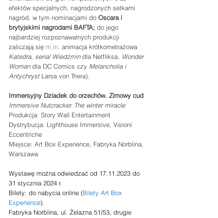
efektów specjalnych, nagrodzonych setkami 
nagród, w tym nominacjami do 
Oscara i 
brytyjskimi nagrodami BAFTA;
 do jego 
najbardziej rozpoznawalnych produkcji 
zaliczają się 
m.in
. animacja krótkometrażowa 
Katedra, serial Wiedźmin
 dla Netfliksa, 
Wonder 
Woman
 dla DC Comics czy 
Melancholia i 
Antychryst 
Larsa von Triera).
Immersyjny Dziadek do orzechów. Zimowy cud
Immersive Nutcracker. The winter miracle
Produkcja: Story Wall Entertainment
Dystrybucja: Lighthouse Immersive, Visioni 
Eccentriche
Miejsce: Art Box Experience, Fabryka Norblina, 
Warszawa
Wystawę można odwiedzać od 17.11.2023 do 
31 stycznia 2024 r.
Bilety: do nabycia online (
Bilety Art Box 
Experience
).
Fabryka Norblina, ul. Żelazna 51/53, drugie 