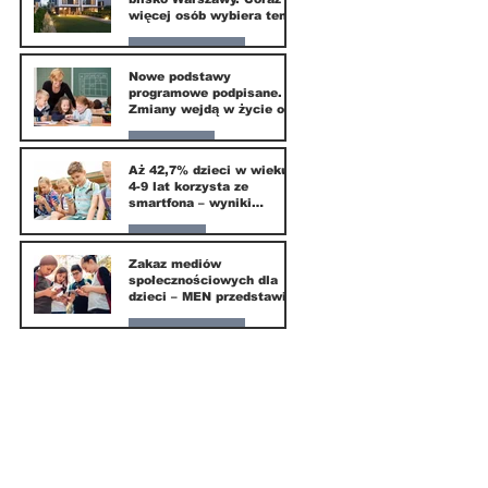
więcej osób wybiera ten
kierunek
Nasze miasto
Nowe podstawy
programowe podpisane.
20 mar
Zmiany wejdą w życie od
września 2026
Edukacja
Aż 42,7% dzieci w wieku
4-9 lat korzysta ze
16 mar
smartfona – wyniki
badania Krajowego
Instytutu Mediów
Parents
Zakaz mediów
społecznościowych dla
1 mar
dzieci – MEN przedstawia
projekt ustawy
Nasze miasto
1 mar