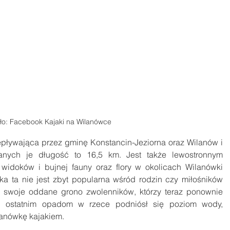
ło: Facebook Kajaki na Wilanówce
epływająca przez gminę Konstancin-Jeziorna oraz Wilanów i 
anych je długość to 16,5 km. Jest także lewostronnym 
idoków i bujnej fauny oraz flory w okolicach Wilanówki 
ka ta nie jest zbyt popularna wśród rodzin czy miłośników 
swoje oddane grono zwolenników, którzy teraz ponownie 
 ostatnim opadom w rzece podniósł się poziom wody, 
lanówkę kajakiem.