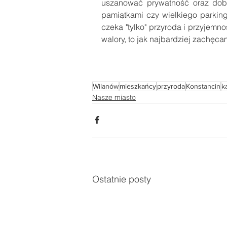
uszanować prywatność oraz dobr
pamiątkami czy wielkiego parking
czeka "tylko" przyroda i przyjemno
walory, to jak najbardziej zachęca
Wilanów
mieszkańcy
przyroda
Konstancin
k
Nasze miasto
Ostatnie posty