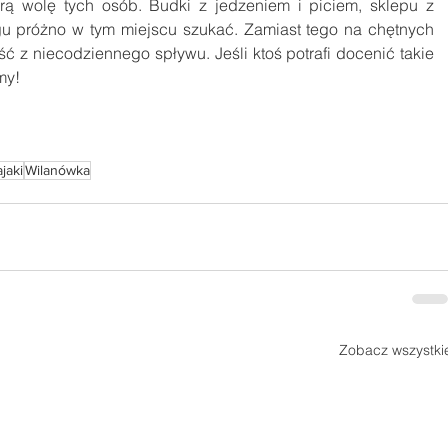
ą wolę tych osób. Budki z jedzeniem i piciem, sklepu z 
u próżno w tym miejscu szukać. Zamiast tego na chętnych 
ść z niecodziennego spływu. Jeśli ktoś potrafi docenić takie 
my!
ajaki
Wilanówka
Zobacz wszystki