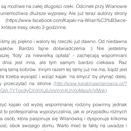
 są możliwe na całej długości rzeki. Odcinek przy Wilanowie 
 uniemożliwia dłuższe wyprawy. Ale już teraz autorzy strony 
ps://www.facebook.com/Kajaki-na-Wilan%C3%B3wce-
rótsze trasy, około 2-godzinne.
śmy jej piękno i walory tej rzeczki już dawno. Od niedawna 
jaków. Bardzo fajne doświadczenia :) Nie jesteśmy 
zej 'floty' za niewielką opłata" - zachęcają wspomniani 
o dnia jest inna, ale tym samym bardzo ciekawa. Raz 
 tamą bobrów. Innym razem tej tamy już nie ma, bądź jest 
 trzeba wysiąść i wziąć kajak 'na smycz' by płynąć dalej. 
 przeczytać na stronie 
(http://www.kajakinawilanowce.pl/?
UQIA-TYTgp9yClhXlXu0JVeVnh4UhXpMsqAilVMok)
zyć kajaki od wyżej wspominanej rodziny powinny jednak 
st to profesjonalna wypożyczalnia, jak w przypadku różnych 
a osób, która pasjonuje się Wilanówką i dysponuje kilkoma 
ost, obok swojego domu. Warto mieć te fakty na uwadze i 