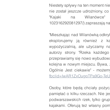
Niestety spływy na ten moment nie
nie został jeszcze udrożniony, co
"Kajaki na Wilanówce" (htt
102316292081297/) zapraszają na k
"Mieszkając nad Wilanówką odkryli
eksplorujemy ją również z ka
wypożyczalnią, ale użyczamy nas
autorzy strony. "Rzeka każdeg
przeprawiamy się nowo wybudowaną
kolejna w nowym miejscu. Bywa, że
Ogólnie Jest ciekawie" - możemy
fbclid=IwAR1ZxOugpTPa9Go-Te
Osoby, które będą chciały pożyc
pamiętać o kilku rzeczach. Nie je
podwarszawskich rzek, tylko grup
kajakami. Oferują też własny pom