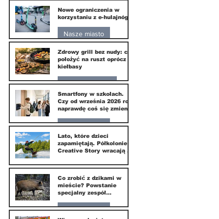
Nowe ograniczenia w
10 lip
korzystaniu z e-hulajnóg
Nasze miasto
Zdrowy grill bez nudy: co
3 lip
położyć na ruszt oprócz
kiełbasy
Zdrowie i uroda
Smartfony w szkołach.
Czy od września 2026 roku
1 lip
naprawdę coś się zmieni?
Nasze miasto
Lato, które dzieci
zapamiętają. Półkolonie
1 lip
Creative Story wracają do
Wilanowa
20 kwi
Co zrobić z dzikami w
mieście? Powstanie
specjalny zespół
ekspertów
Nasze miasto