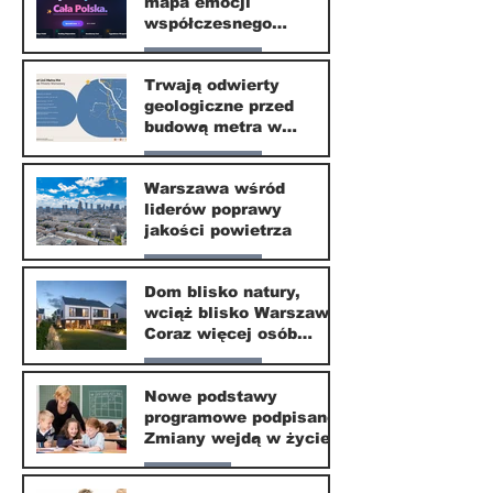
mapa emocji
30 mar
współczesnego
społeczeństwa
Nasze miasto
Trwają odwierty
geologiczne przed
30 mar
budową metra w
Wilanowie
Nasze miasto
Warszawa wśród
liderów poprawy
24 mar
jakości powietrza
Nasze miasto
Dom blisko natury,
wciąż blisko Warszawy.
24 mar
Coraz więcej osób
wybiera ten kierunek
Nasze miasto
Nowe podstawy
programowe podpisane.
20 mar
Zmiany wejdą w życie
od września 2026
Edukacja