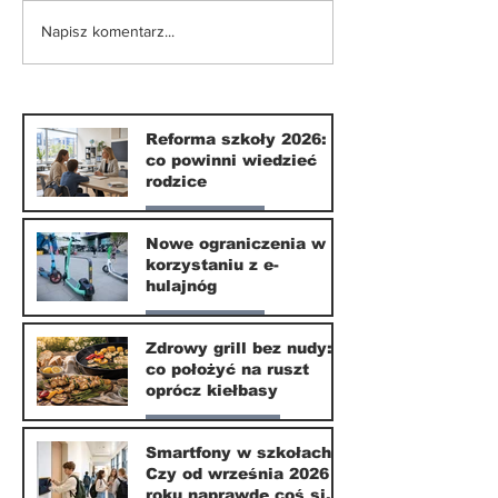
Nowe ograniczenia w
Zdrowy grill 
Napisz komentarz...
korzystaniu z e-
nudy: co poło
hulajnóg
ruszt oprócz 
Reforma szkoły 2026:
co powinni wiedzieć
rodzice
Nasze miasto
Nowe ograniczenia w
korzystaniu z e-
10 lip
hulajnóg
Nasze miasto
Zdrowy grill bez nudy:
co położyć na ruszt
3 lip
oprócz kiełbasy
Zdrowie i uroda
Smartfony w szkołach.
Czy od września 2026
1 lip
roku naprawdę coś się