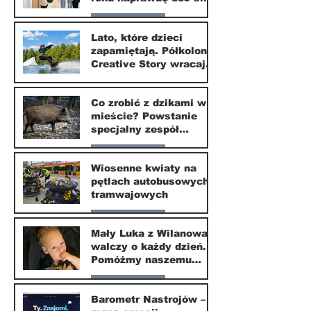
zmieni?
Nasze miasto
Lato, które dzieci
zapamiętają. Półkolonie
1 lip
Creative Story wracają
do Wilanowa
20 kwi
Co zrobić z dzikami w
mieście? Powstanie
specjalny zespół
ekspertów
Nasze miasto
Wiosenne kwiaty na
pętlach autobusowych i
20 kwi
tramwajowych
Nasze miasto
Mały Luka z Wilanowa
walczy o każdy dzień.
20 kwi
Pomóżmy naszemu
małemu sąsiadowi
Nasze miasto
odzyskać dzieciństwo
Barometr Nastrojów –