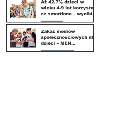
Aż 42,7% dzieci w
wieku 4-9 lat korzysta
16 mar
ze smartfona – wyniki
badania Krajowego
Parents
Instytutu Mediów
Zakaz mediów
społecznościowych dla
1 mar
dzieci – MEN
przedstawia projekt
Nasze miasto
ustawy
1 mar