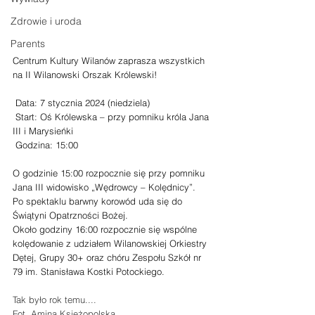
Zdrowie i uroda
Parents
Centrum Kultury Wilanów zaprasza wszystkich 
na II Wilanowski Orszak Królewski! 
 Data: 7 stycznia 2024 (niedziela)
 Start: Oś Królewska – przy pomniku króla Jana 
III i Marysieńki
 Godzina: 15:00
O godzinie 15:00 rozpocznie się przy pomniku 
Jana III widowisko „Wędrowcy – Kolędnicy”. 
Po spektaklu barwny korowód uda się do 
Świątyni Opatrzności Bożej. 
Około godziny 16:00 rozpocznie się wspólne 
kolędowanie z udziałem Wilanowskiej Orkiestry 
Dętej, Grupy 30+ oraz chóru Zespołu Szkół nr 
79 im. Stanisława Kostki Potockiego. 
Tak było rok temu....
Fot. Amina Księżopolska 