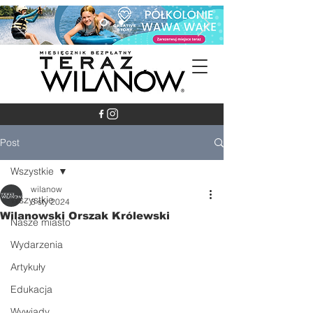
Post
Wszystkie
wilanow
Wszystkie
3 sty 2024
Wilanowski Orszak Królewski
Nasze miasto
Wydarzenia
Artykuły
Edukacja
Wywiady