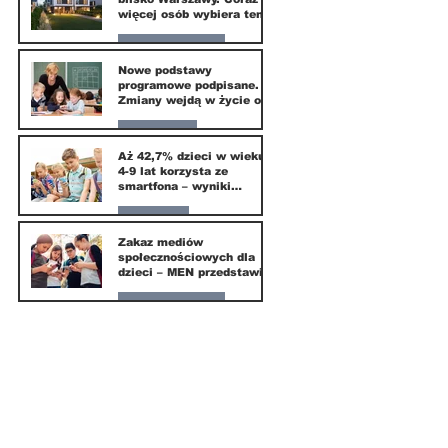
więcej osób wybiera ten
kierunek
Nasze miasto
Nowe podstawy
programowe podpisane.
20 mar
Zmiany wejdą w życie od
września 2026
Edukacja
Aż 42,7% dzieci w wieku
4-9 lat korzysta ze
16 mar
smartfona – wyniki
badania Krajowego
Instytutu Mediów
Parents
Zakaz mediów
społecznościowych dla
1 mar
dzieci – MEN przedstawia
projekt ustawy
Nasze miasto
1 mar