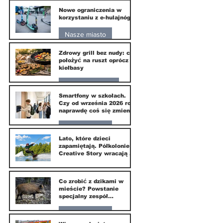
Nowe ograniczenia w
10 lip
korzystaniu z e-hulajnóg
Nasze miasto
Zdrowy grill bez nudy: co
3 lip
położyć na ruszt oprócz
kiełbasy
Zdrowie i uroda
Smartfony w szkołach.
Czy od września 2026 roku
1 lip
naprawdę coś się zmieni?
Nasze miasto
Lato, które dzieci
zapamiętają. Półkolonie
1 lip
Creative Story wracają do
Wilanowa
20 kwi
Co zrobić z dzikami w
mieście? Powstanie
specjalny zespół
ekspertów
Nasze miasto