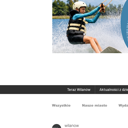
Teraz Wilanów
Aktualności z dzi
Wszystkie
Nasze miasto
Wyda
wilanow