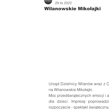
Zdrowie i uroda
Parents
29 lis 2022
Wilanowskie Mikołajki
Urząd Dzielnicy Wilanów wraz z C
na Wilanowskie Mikołajki.
Moc przedświątecznych emocji i atr
dla dzieci. Imprezę poprowadz
rozpoczęcie - spektakl świąteczny,