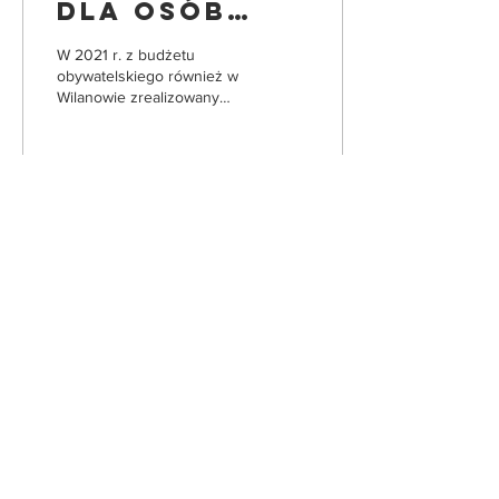
dla osób
niewidomych
W 2021 r. z budżetu
i
obywatelskiego również w
Wilanowie zrealizowany
niedowidzących
zostanie ogólnomiejski
projekt: "Świadomy
niewidomy - oznakowanie
w...
35
0
6
Zapisz się do Newslettera
Wyślij