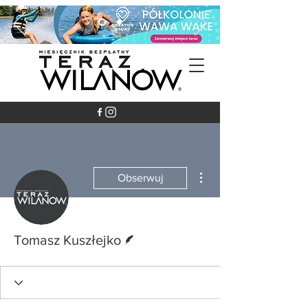
Więcej działań
Obserwuj
Pisarz
Tomasz Kuszłejko