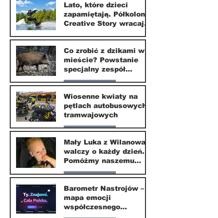
Lato, które dzieci
zapamiętają. Półkolonie
1 lip
Creative Story wracają
do Wilanowa
20 kwi
Co zrobić z dzikami w
mieście? Powstanie
specjalny zespół
ekspertów
Nasze miasto
Wiosenne kwiaty na
pętlach autobusowych i
20 kwi
tramwajowych
Nasze miasto
Mały Luka z Wilanowa
walczy o każdy dzień.
20 kwi
Pomóżmy naszemu
małemu sąsiadowi
Nasze miasto
odzyskać dzieciństwo
Barometr Nastrojów –
mapa emocji
30 mar
współczesnego
społeczeństwa