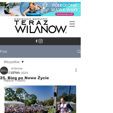
Post
Wszystkie
wilanow
Wszystkie
22 wrz 2024
25. Bieg po Nowe Życie
Nasze miasto
Wydarzenia
Artykuły
Edukacja
Wywiady