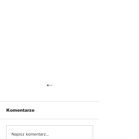
Komentarze
Nowe ograniczenia w
Zdrowy grill 
Napisz komentarz...