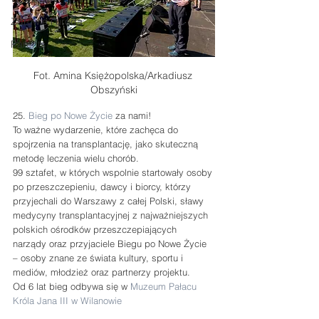
Zdrowie i uroda
Parents
Fot. Amina Księżopolska/Arkadiusz 
Obszyński
25. 
Bieg po Nowe Życie
 za nami!
To ważne wydarzenie, które zachęca do 
spojrzenia na transplantację, jako skuteczną 
metodę leczenia wielu chorób.
99 sztafet, w których wspolnie startowały osoby 
po przeszczepieniu, dawcy i biorcy, którzy 
przyjechali do Warszawy z całej Polski, sławy 
medycyny transplantacyjnej z najważniejszych 
polskich ośrodków przeszczepiających 
narządy oraz przyjaciele Biegu po Nowe Życie 
– osoby znane ze świata kultury, sportu i 
mediów, młodzież oraz partnerzy projektu.
Od 6 lat bieg odbywa się w 
Muzeum Pałacu 
Króla Jana III w Wilanowie