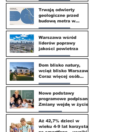
Nasze miasto
Trwają odwierty
geologiczne przed
30 mar
budową metra w
Wilanowie
Nasze miasto
Warszawa wśród
liderów poprawy
24 mar
jakości powietrza
Nasze miasto
Dom blisko natury,
wciąż blisko Warszawy.
24 mar
Coraz więcej osób
wybiera ten kierunek
Nasze miasto
Nowe podstawy
programowe podpisane.
20 mar
Zmiany wejdą w życie
od września 2026
Edukacja
Aż 42,7% dzieci w
wieku 4-9 lat korzysta
16 mar
ze smartfona – wyniki