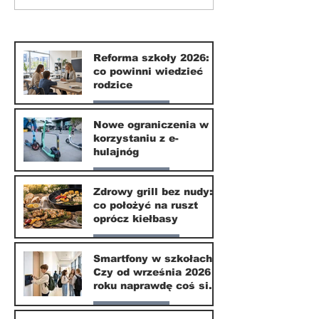
korzystaniu z e-
nudy: co poło
hulajnóg
ruszt oprócz 
Reforma szkoły 2026:
co powinni wiedzieć
rodzice
Nasze miasto
Nowe ograniczenia w
korzystaniu z e-
10 lip
hulajnóg
Nasze miasto
Zdrowy grill bez nudy:
co położyć na ruszt
3 lip
oprócz kiełbasy
Zdrowie i uroda
Smartfony w szkołach.
Czy od września 2026
1 lip
roku naprawdę coś się
zmieni?
Nasze miasto