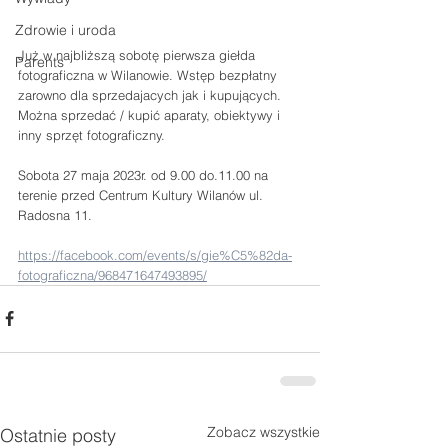
Zdrowie i uroda
Już w najbliższą sobotę pierwsza giełda 
Parents
fotograficzna w Wilanowie. Wstęp bezpłatny 
zarowno dla sprzedajacych jak i kupujących. 
Można sprzedać / kupić aparaty, obiektywy i 
inny sprzęt fotograficzny.
Sobota 27 maja 2023r. od 9.00 do.11.00 na 
terenie przed Centrum Kultury Wilanów ul. 
Radosna 11.
https://facebook.com/events/s/gie%C5%82da-
fotograficzna/968471647493895/
Zobacz wszystkie
Ostatnie posty