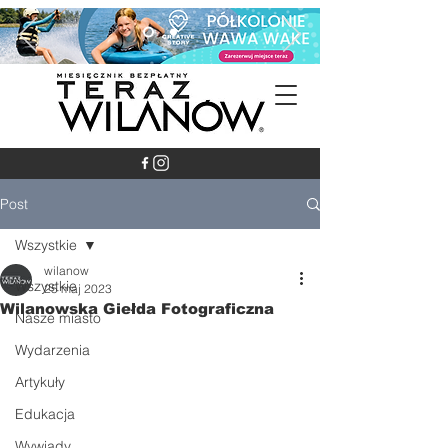
Post
Wszystkie
wilanow
Wszystkie
25 maj 2023
Wilanowska Giełda Fotograficzna
Nasze miasto
Wydarzenia
Artykuły
Edukacja
Wywiady