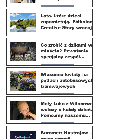
zmieni?
Nasze miasto
Lato, które dzieci
zapamiętają. Półkolonie
1 lip
Creative Story wracają
do Wilanowa
20 kwi
Co zrobić z dzikami w
mieście? Powstanie
specjalny zespół
ekspertów
Nasze miasto
Wiosenne kwiaty na
pętlach autobusowych i
20 kwi
tramwajowych
Nasze miasto
Mały Luka z Wilanowa
walczy o każdy dzień.
20 kwi
Pomóżmy naszemu
małemu sąsiadowi
Nasze miasto
odzyskać dzieciństwo
Barometr Nastrojów –
mapa emocji