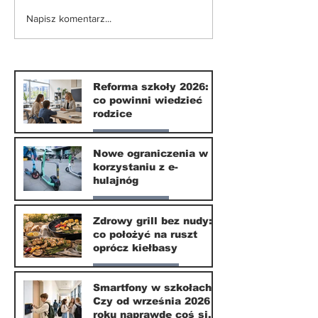
Nowe ograniczenia w
Zdrowy grill 
Napisz komentarz...
korzystaniu z e-
nudy: co poło
hulajnóg
ruszt oprócz 
Reforma szkoły 2026:
co powinni wiedzieć
rodzice
Nasze miasto
Nowe ograniczenia w
korzystaniu z e-
10 lip
hulajnóg
Nasze miasto
Zdrowy grill bez nudy:
co położyć na ruszt
3 lip
oprócz kiełbasy
Zdrowie i uroda
Smartfony w szkołach.
Czy od września 2026
1 lip
roku naprawdę coś się