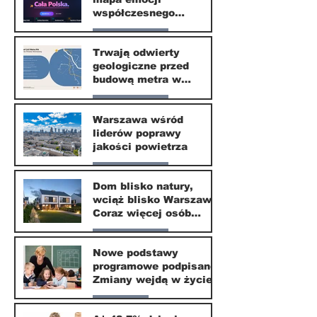
30 mar
współczesnego
społeczeństwa
Nasze miasto
Trwają odwierty
geologiczne przed
30 mar
budową metra w
Wilanowie
Nasze miasto
Warszawa wśród
liderów poprawy
24 mar
jakości powietrza
Nasze miasto
Dom blisko natury,
wciąż blisko Warszawy.
24 mar
Coraz więcej osób
wybiera ten kierunek
Nasze miasto
Nowe podstawy
programowe podpisane.
20 mar
Zmiany wejdą w życie
od września 2026
Edukacja