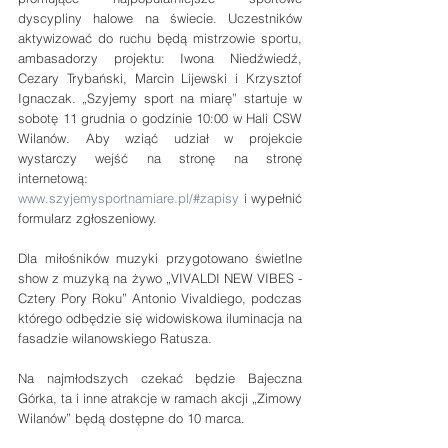
dyscypliny halowe na świecie. Uczestników 
aktywizować do ruchu będą mistrzowie sportu, 
ambasadorzy projektu: Iwona Niedźwiedź, 
Cezary Trybański, Marcin Lijewski i Krzysztof 
Ignaczak. „Szyjemy sport na miarę” startuje w 
sobotę 11 grudnia o godzinie 10:00 w Hali CSW 
Wilanów. Aby wziąć udział w projekcie 
wystarczy wejść na stronę na stronę 
internetową: 
www.szyjemysportnamiare.pl/#zapisy
 i wypełnić 
formularz zgłoszeniowy.
Dla miłośników muzyki przygotowano świetlne 
show z muzyką na żywo „VIVALDI NEW VIBES - 
Cztery Pory Roku” Antonio Vivaldiego, podczas 
którego odbędzie się widowiskowa iluminacja na 
fasadzie wilanowskiego Ratusza.
Na najmłodszych czekać będzie Bajeczna 
Górka, ta i inne atrakcje w ramach akcji „Zimowy 
Wilanów” będą dostępne do 10 marca. 