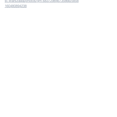
st.Warszawa/photos/gm.683729846735866/5858
160480894238