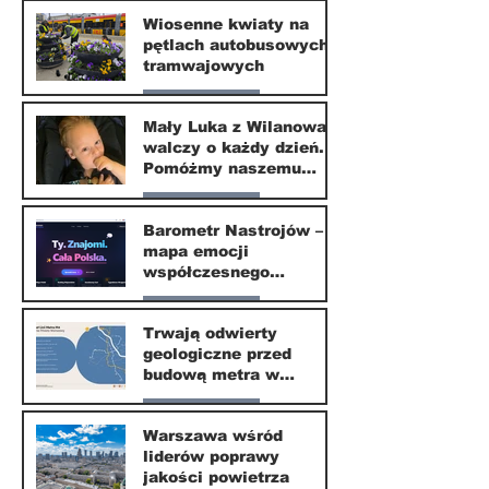
Nasze miasto
Wiosenne kwiaty na
pętlach autobusowych i
20 kwi
tramwajowych
Nasze miasto
Mały Luka z Wilanowa
walczy o każdy dzień.
20 kwi
Pomóżmy naszemu
małemu sąsiadowi
Nasze miasto
odzyskać dzieciństwo
Barometr Nastrojów –
mapa emocji
30 mar
współczesnego
społeczeństwa
Nasze miasto
Trwają odwierty
geologiczne przed
30 mar
budową metra w
Wilanowie
Nasze miasto
Warszawa wśród
liderów poprawy
24 mar
jakości powietrza