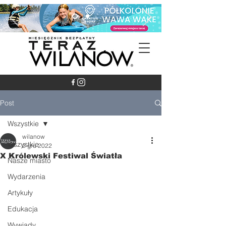
Post
Wszystkie
wilanow
Wszystkie
2 gru 2022
X Królewski Festiwal Światła
Nasze miasto
Wydarzenia
Artykuły
Edukacja
Wywiady