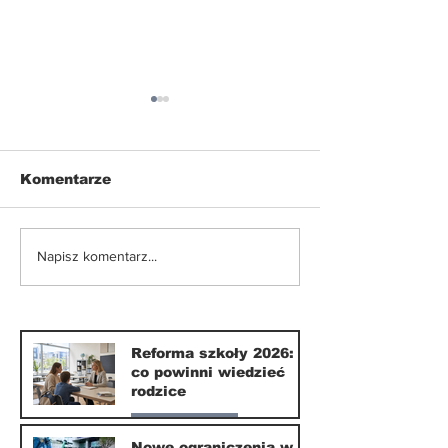
Komentarze
Fundraiser 20
Napisz komentarz...
Wilanów świętuje:
Pomagamy sp
Tradycja i
marzenia o
nowoczesność w
światowej ed
harmonii
Reforma szkoły 2026:
co powinni wiedzieć
rodzice
Nasze miasto
Nowe ograniczenia w