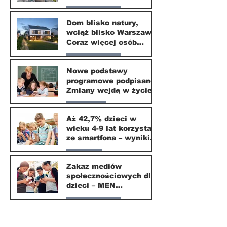
Nasze miasto
Dom blisko natury,
wciąż blisko Warszawy.
24 mar
Coraz więcej osób
wybiera ten kierunek
Nasze miasto
Nowe podstawy
programowe podpisane.
20 mar
Zmiany wejdą w życie
od września 2026
Edukacja
Aż 42,7% dzieci w
wieku 4-9 lat korzysta
16 mar
ze smartfona – wyniki
badania Krajowego
Parents
Instytutu Mediów
Zakaz mediów
społecznościowych dla
1 mar
dzieci – MEN
przedstawia projekt
Nasze miasto
ustawy
1 mar