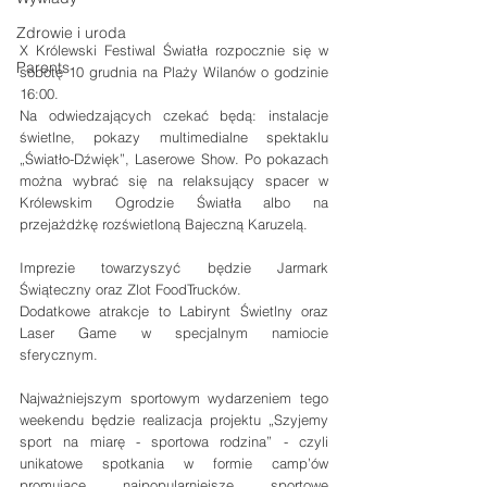
Zdrowie i uroda
X Królewski Festiwal Światła rozpocznie się w 
Parents
sobotę 10 grudnia na Plaży Wilanów o godzinie 
16:00.
Na odwiedzających czekać będą: instalacje 
świetlne, pokazy multimedialne spektaklu 
„Światło-Dźwięk”, Laserowe Show. Po pokazach 
można wybrać się na relaksujący spacer w 
Królewskim Ogrodzie Światła albo na 
przejażdżkę rozświetloną Bajeczną Karuzelą.
Imprezie towarzyszyć będzie Jarmark 
Świąteczny oraz Zlot FoodTrucków.
Dodatkowe atrakcje to Labirynt Świetlny oraz 
Laser Game w specjalnym namiocie 
sferycznym. 
Najważniejszym sportowym wydarzeniem tego 
weekendu będzie realizacja projektu „Szyjemy 
sport na miarę - sportowa rodzina” - czyli 
unikatowe spotkania w formie camp’ów 
promujące najpopularniejsze sportowe 