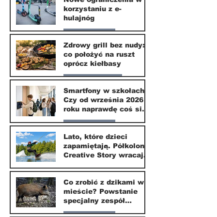
korzystaniu z e-
10 lip
hulajnóg
Nasze miasto
Zdrowy grill bez nudy:
co położyć na ruszt
3 lip
oprócz kiełbasy
Zdrowie i uroda
Smartfony w szkołach.
Czy od września 2026
1 lip
roku naprawdę coś się
zmieni?
Nasze miasto
Lato, które dzieci
zapamiętają. Półkolonie
1 lip
Creative Story wracają
do Wilanowa
20 kwi
Co zrobić z dzikami w
mieście? Powstanie
specjalny zespół
ekspertów