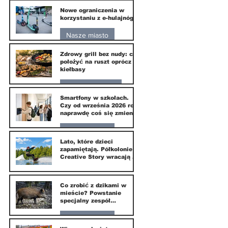
Nowe ograniczenia w
10 lip
korzystaniu z e-hulajnóg
Nasze miasto
Zdrowy grill bez nudy: co
3 lip
położyć na ruszt oprócz
kiełbasy
Zdrowie i uroda
Smartfony w szkołach.
Czy od września 2026 roku
1 lip
naprawdę coś się zmieni?
Nasze miasto
Lato, które dzieci
zapamiętają. Półkolonie
1 lip
Creative Story wracają do
Wilanowa
20 kwi
Co zrobić z dzikami w
mieście? Powstanie
specjalny zespół
ekspertów
Nasze miasto