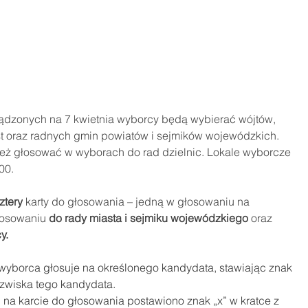
zonych na 7 kwietnia wyborcy będą wybierać wójtów, 
t oraz radnych gmin powiatów i sejmików wojewódzkich. 
ż głosować w wyborach do rad dzielnic. Lokale wyborcze 
00.
ztery
 karty do głosowania – jedną w głosowaniu na 
łosowaniu 
do rady miasta i sejmiku wojewódzkiego
 oraz 
y.
yborca głosuje na określonego kandydata, stawiając znak 
azwiska tego kandydata. 
i na karcie do głosowania postawiono znak „x” w kratce z 