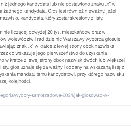
 niż jednego kandydata lub nie postawiono znaku „x” w 
a żadnego kandydata. Głos jest również nieważny, jeżeli 
azwisku kandydata, który został skreślony z listy.
nie liczącej powyżej 20 tys. mieszkańców oraz w 
ów województw i rad dzielnic Warszawy wyborca głosuje 
tawiając znak „x” w kratce z lewej strony obok nazwiska 
 przez co wskazuje jego pierwszeństwo do uzyskania 
no w kratce z lewej strony obok nazwisk dwóch lub większej 
listy, głos uznaje się za ważny i oddany na wskazaną listę z 
yskania mandatu temu kandydatowi, przy którego nazwisku 
zej kolejności.
kategoria/wybory-samorzadowe-2024/jak-glosowac-w-