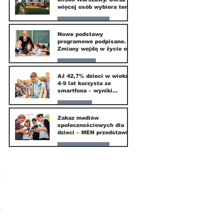
więcej osób wybiera ten
kierunek
Nasze miasto
Nowe podstawy
programowe podpisane.
20 mar
Zmiany wejdą w życie od
września 2026
Edukacja
Aż 42,7% dzieci w wieku
4-9 lat korzysta ze
16 mar
smartfona – wyniki
badania Krajowego
Instytutu Mediów
Parents
Zakaz mediów
społecznościowych dla
1 mar
dzieci – MEN przedstawia
projekt ustawy
Nasze miasto
1 mar