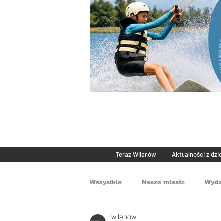
Teraz Wilanów
Aktualności z dzi
Wszystkie
Nasze miasto
Wyda
wilanow