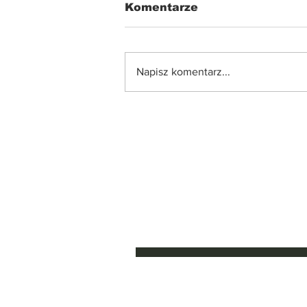
Komentarze
Napisz komentarz...
Reforma szkoły 2026: co
powinni wiedzieć rodzic
Zapisz się do Ne