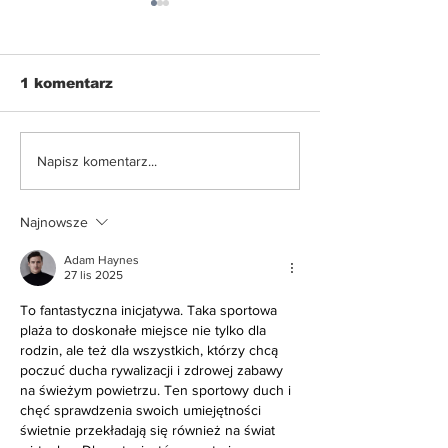
1 komentarz
Nowe ograniczenia w
Zdrowy grill 
Napisz komentarz...
korzystaniu z e-
nudy: co poło
hulajnóg
ruszt oprócz 
Najnowsze
Adam Haynes
27 lis 2025
To fantastyczna inicjatywa. Taka sportowa 
plaża to doskonałe miejsce nie tylko dla 
rodzin, ale też dla wszystkich, którzy chcą 
poczuć ducha rywalizacji i zdrowej zabawy 
na świeżym powietrzu. Ten sportowy duch i 
chęć sprawdzenia swoich umiejętności 
świetnie przekładają się również na świat 