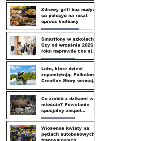
Nasze miasto
Zdrowy grill bez nudy:
co położyć na ruszt
3 lip
oprócz kiełbasy
Zdrowie i uroda
Smartfony w szkołach.
Czy od września 2026
1 lip
roku naprawdę coś się
zmieni?
Nasze miasto
Lato, które dzieci
zapamiętają. Półkolonie
1 lip
Creative Story wracają
do Wilanowa
20 kwi
Co zrobić z dzikami w
mieście? Powstanie
specjalny zespół
ekspertów
Nasze miasto
Wiosenne kwiaty na
pętlach autobusowych i
20 kwi
tramwajowych