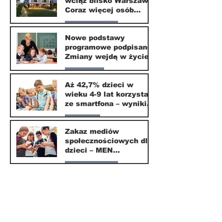
wciąż blisko Warszawy.
24 mar
Coraz więcej osób
wybiera ten kierunek
Nasze miasto
Nowe podstawy
programowe podpisane.
20 mar
Zmiany wejdą w życie
od września 2026
Edukacja
Aż 42,7% dzieci w
wieku 4-9 lat korzysta
16 mar
ze smartfona – wyniki
badania Krajowego
Parents
Instytutu Mediów
Zakaz mediów
społecznościowych dla
1 mar
dzieci – MEN
przedstawia projekt
Nasze miasto
ustawy
1 mar