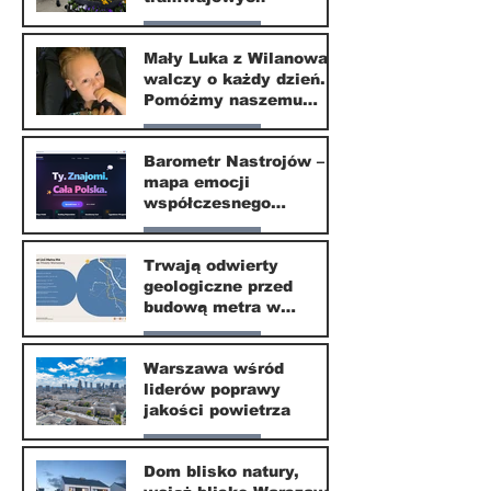
Nasze miasto
Mały Luka z Wilanowa
walczy o każdy dzień.
20 kwi
Pomóżmy naszemu
małemu sąsiadowi
Nasze miasto
odzyskać dzieciństwo
Barometr Nastrojów –
mapa emocji
30 mar
współczesnego
społeczeństwa
Nasze miasto
Trwają odwierty
geologiczne przed
30 mar
budową metra w
Wilanowie
Nasze miasto
Warszawa wśród
liderów poprawy
24 mar
jakości powietrza
Nasze miasto
Dom blisko natury,