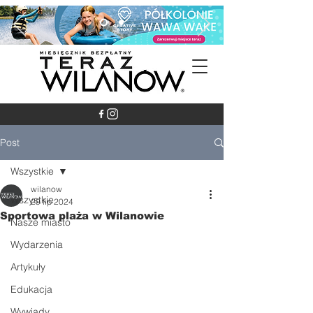
Post
Wszystkie
wilanow
Wszystkie
29 lip 2024
Sportowa plaża w Wilanowie
Nasze miasto
Wydarzenia
Artykuły
Edukacja
Wywiady