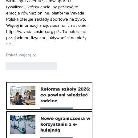
wirtualny. Dla entuzjastów sportu i 
rywalizacji, którzy chcieliby przeżyć te 
emocje również online, platforma Vavada 
Polska oferuje zakłady sportowe na żywo. 
Więcej informacji znajdziesz na ich stronie: 
https://vavada-casino.org.pl/
 . To naturalne 
przejście od fizycznej aktywności na plaży 
do…
Pokaż więcej
Polub
Odpowiedz
Reforma szkoły 2026:
co powinni wiedzieć
rodzice
Nasze miasto
Nowe ograniczenia w
korzystaniu z e-
10 lip
hulajnóg