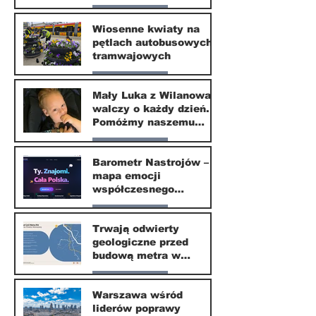
ekspertów
Nasze miasto
Wiosenne kwiaty na
pętlach autobusowych i
20 kwi
tramwajowych
Nasze miasto
Mały Luka z Wilanowa
walczy o każdy dzień.
20 kwi
Pomóżmy naszemu
małemu sąsiadowi
Nasze miasto
odzyskać dzieciństwo
Barometr Nastrojów –
mapa emocji
30 mar
współczesnego
społeczeństwa
Nasze miasto
Trwają odwierty
geologiczne przed
30 mar
budową metra w
Wilanowie
Nasze miasto
Warszawa wśród
liderów poprawy
24 mar