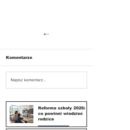
Komentarze
Nowe ograniczenia w
Smartfony w
Napisz komentarz...
korzystaniu z e-
szkołach. Czy
hulajnóg
września 202
naprawdę coś
zmieni?
Reforma szkoły 2026:
co powinni wiedzieć
rodzice
Nasze miasto