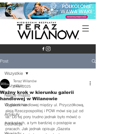
Post
Wszystkie
Teraz Wilanów
Wszystkie
3 kwi 2025
Ważny krok w kierunku galerii
Nasze miasto
handlowej w Wilanowie
Wydarzenia
O galerii handlowej między ul. Przyczółkową, 
aleją Rzeczpospolitej i POW mówi się już od 
Artykuły
lat. Do tej pory trudno jednak było mówić o 
konkretach, a tym bardziej o postępie w 
Edukacja
pracach. Jak jednak opisuje „Gazeta 
Wywiady