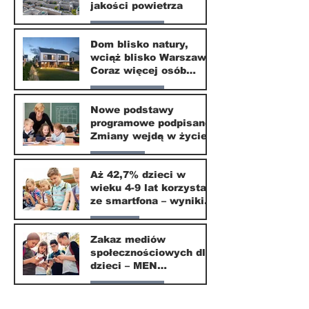
jakości powietrza
Nasze miasto
Dom blisko natury,
wciąż blisko Warszawy.
24 mar
Coraz więcej osób
wybiera ten kierunek
Nasze miasto
Nowe podstawy
programowe podpisane.
20 mar
Zmiany wejdą w życie
od września 2026
Edukacja
Aż 42,7% dzieci w
wieku 4-9 lat korzysta
16 mar
ze smartfona – wyniki
badania Krajowego
Parents
Instytutu Mediów
Zakaz mediów
społecznościowych dla
1 mar
dzieci – MEN
przedstawia projekt
Nasze miasto
ustawy