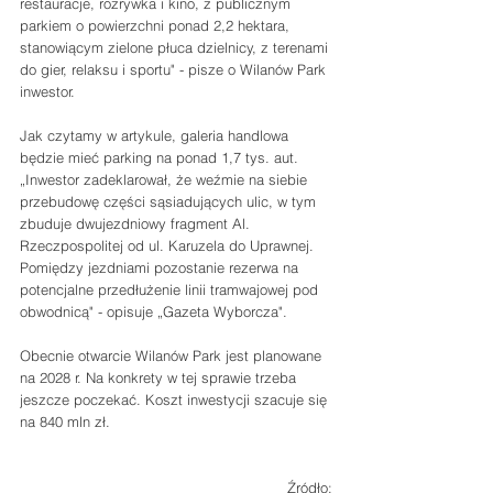
restauracje, rozrywka i kino, z publicznym 
parkiem o powierzchni ponad 2,2 hektara, 
stanowiącym zielone płuca dzielnicy, z terenami 
do gier, relaksu i sportu" - pisze o Wilanów Park 
inwestor.
Jak czytamy w artykule, galeria handlowa 
będzie mieć parking na ponad 1,7 tys. aut. 
„Inwestor zadeklarował, że weźmie na siebie 
przebudowę części sąsiadujących ulic, w tym 
zbuduje dwujezdniowy fragment Al. 
Rzeczpospolitej od ul. Karuzela do Uprawnej. 
Pomiędzy jezdniami pozostanie rezerwa na 
potencjalne przedłużenie linii tramwajowej pod 
obwodnicą" - opisuje „Gazeta Wyborcza".
Obecnie otwarcie Wilanów Park jest planowane 
na 2028 r. Na konkrety w tej sprawie trzeba 
jeszcze poczekać. Koszt inwestycji szacuje się 
na 840 mln zł.
Źródło: