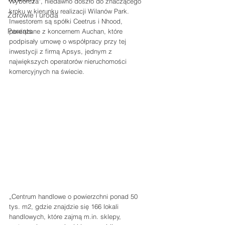
Wyborcza", niedawno doszło do znaczącego 
kroku w kierunku realizacji Wilanów Park. 
Zdrowie i uroda
Inwestorem są spółki Ceetrus i Nhood, 
Parents
powiązane z koncernem Auchan, które 
podpisały umowę o współpracy przy tej 
inwestycji z firmą Apsys, jednym z 
największych operatorów nieruchomości 
komercyjnych na świecie.
„Centrum handlowe o powierzchni ponad 50 
tys. m2, gdzie znajdzie się 166 lokali 
handlowych, które zajmą m.in. sklepy, 