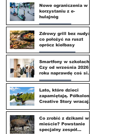
Nowe ograniczenia w
korzystaniu z e-
10 lip
hulajnóg
Nasze miasto
Zdrowy grill bez nudy:
co położyć na ruszt
3 lip
oprócz kiełbasy
Zdrowie i uroda
Smartfony w szkołach.
Czy od września 2026
1 lip
roku naprawdę coś się
zmieni?
Nasze miasto
Lato, które dzieci
zapamiętają. Półkolonie
1 lip
Creative Story wracają
do Wilanowa
20 kwi
Co zrobić z dzikami w
mieście? Powstanie
specjalny zespół