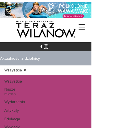
Aktualności z dzielnicy
Wszystkie
Wszystkie
Nasze
miasto
Wydarzenia
Artykuły
Edukacja
Wywiady