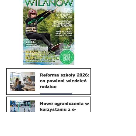
Reforma szkoły 2026:
co powinni wiedzieć
rodzice
Nasze miasto
Nowe ograniczenia w
korzystaniu z e-
10 lip
hulajnóg
Nasze miasto