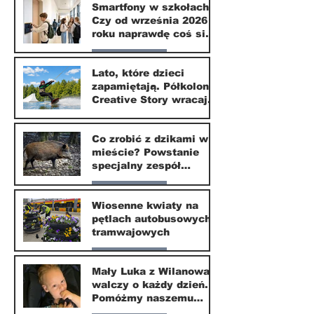
Smartfony w szkołach.
Czy od września 2026
1 lip
roku naprawdę coś się
zmieni?
Nasze miasto
Lato, które dzieci
zapamiętają. Półkolonie
1 lip
Creative Story wracają
do Wilanowa
20 kwi
Co zrobić z dzikami w
mieście? Powstanie
specjalny zespół
ekspertów
Nasze miasto
Wiosenne kwiaty na
pętlach autobusowych i
20 kwi
tramwajowych
Nasze miasto
Mały Luka z Wilanowa
walczy o każdy dzień.
20 kwi
Pomóżmy naszemu
małemu sąsiadowi