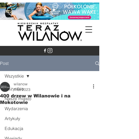
Post
Wszystkie
wilanow
Wszystkie
1 lut 2023
400 drzew w Wilanowie i na
Nasze miasto
Mokotowie
Wydarzenia
Artykuły
Edukacja
Wywiady