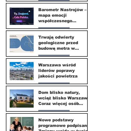
Nasze miasto
odzyskać dzieciństwo
Barometr Nastrojów –
mapa emocji
30 mar
współczesnego
społeczeństwa
Nasze miasto
Trwają odwierty
geologiczne przed
30 mar
budową metra w
Wilanowie
Nasze miasto
Warszawa wśród
liderów poprawy
24 mar
jakości powietrza
Nasze miasto
Dom blisko natury,
wciąż blisko Warszawy.
24 mar
Coraz więcej osób
wybiera ten kierunek
Nasze miasto
Nowe podstawy
programowe podpisane.
20 mar