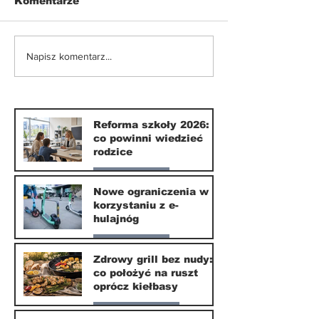
Komentarze
Nowe ograniczenia w
Zdrowy grill 
Napisz komentarz...
korzystaniu z e-
nudy: co poło
hulajnóg
ruszt oprócz 
Reforma szkoły 2026:
co powinni wiedzieć
rodzice
Nasze miasto
Nowe ograniczenia w
korzystaniu z e-
10 lip
hulajnóg
Nasze miasto
Zdrowy grill bez nudy:
co położyć na ruszt
3 lip
oprócz kiełbasy
Zdrowie i uroda