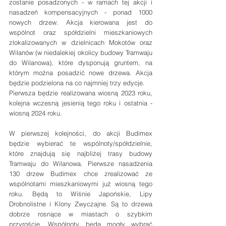
zostanie posadzonych - w ramach tej akcji i 
nasadzeń kompensacyjnych - ponad 1000 
nowych drzew. Akcja kierowana jest do 
wspólnot oraz spółdzielni mieszkaniowych 
zlokalizowanych w dzielnicach Mokotów oraz 
Wilanów (w niedalekiej okolicy budowy Tramwaju 
do Wilanowa), które dysponują gruntem, na 
którym można posadzić nowe drzewa. Akcja 
będzie podzielona na co najmniej trzy edycje. 
Pierwsza będzie realizowana wiosną 2023 roku, 
kolejna wczesną jesienią tego roku i ostatnia - 
wiosną 2024 roku. 
W pierwszej kolejności, do akcji Budimex 
będzie wybierać te wspólnoty/spółdzielnie, 
które znajdują się najbliżej trasy budowy 
Tramwaju do Wilanowa. Pierwsze nasadzenia 
130 drzew Budimex chce zrealizować ze 
wspólnotami mieszkaniowymi już wiosną tego 
roku. Będą to Wiśnie Japońskie, Lipy 
Drobnolistne i Klony Zwyczajne. Są to drzewa 
dobrze rosnące w miastach o szybkim 
przyroście. Wspólnoty będą mogły wybrać 