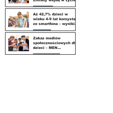
Zmiany wejdą w życie
od września 2026
Edukacja
Aż 42,7% dzieci w
wieku 4-9 lat korzysta
16 mar
ze smartfona – wyniki
badania Krajowego
Parents
Instytutu Mediów
Zakaz mediów
społecznościowych dla
1 mar
dzieci – MEN
przedstawia projekt
Nasze miasto
ustawy
1 mar