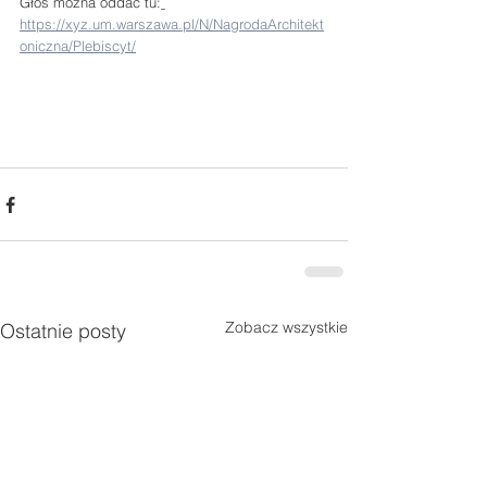
Głos można oddać tu:
https://xyz.um.warszawa.pl/N/NagrodaArchitekt
oniczna/Plebiscyt/
Zobacz wszystkie
Ostatnie posty