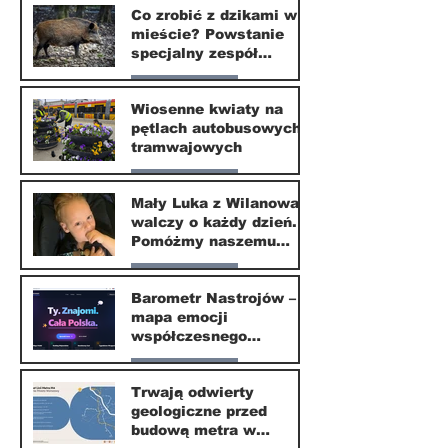
Co zrobić z dzikami w
mieście? Powstanie
specjalny zespół
ekspertów
Nasze miasto
Wiosenne kwiaty na
pętlach autobusowych i
20 kwi
tramwajowych
Nasze miasto
Mały Luka z Wilanowa
walczy o każdy dzień.
20 kwi
Pomóżmy naszemu
małemu sąsiadowi
Nasze miasto
odzyskać dzieciństwo
Barometr Nastrojów –
mapa emocji
30 mar
współczesnego
społeczeństwa
Nasze miasto
Trwają odwierty
geologiczne przed
30 mar
budową metra w