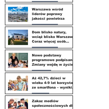
Wilanowie
Nasze miasto
Warszawa wśród
liderów poprawy
24 mar
jakości powietrza
Nasze miasto
Dom blisko natury,
wciąż blisko Warszawy.
24 mar
Coraz więcej osób
wybiera ten kierunek
Nasze miasto
Nowe podstawy
programowe podpisane.
20 mar
Zmiany wejdą w życie
od września 2026
Edukacja
Aż 42,7% dzieci w
wieku 4-9 lat korzysta
16 mar
ze smartfona – wyniki
badania Krajowego
Parents
Instytutu Mediów
Zakaz mediów
społecznościowych dla
1 mar