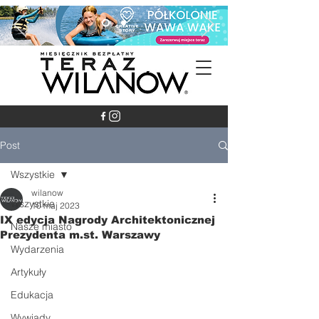
Post
Wszystkie
wilanow
Wszystkie
10 maj 2023
IX edycja Nagrody Architektonicznej
Nasze miasto
Prezydenta m.st. Warszawy
Wydarzenia
Artykuły
Edukacja
Wywiady