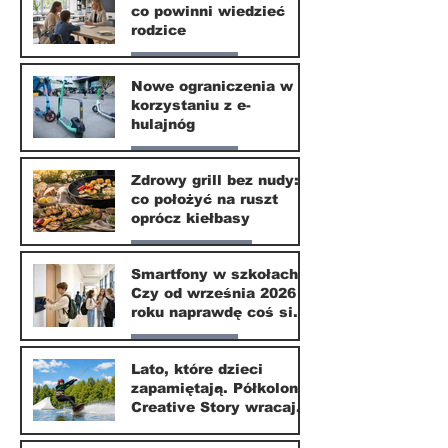
co powinni wiedzieć
rodzice
Nasze miasto
Nowe ograniczenia w
korzystaniu z e-
10 lip
hulajnóg
Nasze miasto
Zdrowy grill bez nudy:
co położyć na ruszt
3 lip
oprócz kiełbasy
Zdrowie i uroda
Smartfony w szkołach.
Czy od września 2026
1 lip
roku naprawdę coś się
zmieni?
Nasze miasto
Lato, które dzieci
zapamiętają. Półkolonie
1 lip
Creative Story wracają
do Wilanowa
20 kwi