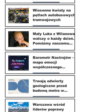
ekspertów
Nasze miasto
Wiosenne kwiaty na
pętlach autobusowych i
20 kwi
tramwajowych
Nasze miasto
Mały Luka z Wilanowa
walczy o każdy dzień.
20 kwi
Pomóżmy naszemu
małemu sąsiadowi
Nasze miasto
odzyskać dzieciństwo
Barometr Nastrojów –
mapa emocji
30 mar
współczesnego
społeczeństwa
Nasze miasto
Trwają odwierty
geologiczne przed
30 mar
budową metra w
Wilanowie
Nasze miasto
Warszawa wśród
liderów poprawy
24 mar