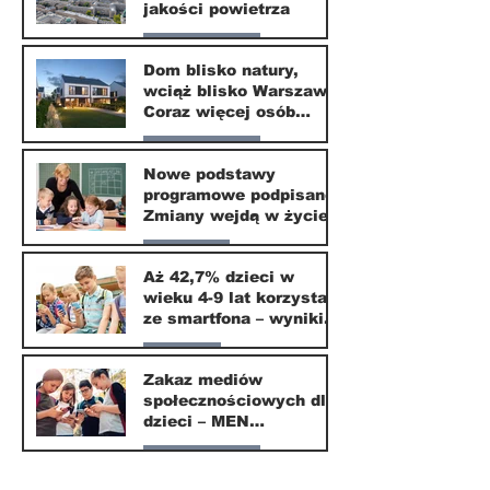
jakości powietrza
Nasze miasto
Dom blisko natury,
wciąż blisko Warszawy.
24 mar
Coraz więcej osób
wybiera ten kierunek
Nasze miasto
Nowe podstawy
programowe podpisane.
20 mar
Zmiany wejdą w życie
od września 2026
Edukacja
Aż 42,7% dzieci w
wieku 4-9 lat korzysta
16 mar
ze smartfona – wyniki
badania Krajowego
Parents
Instytutu Mediów
Zakaz mediów
społecznościowych dla
1 mar
dzieci – MEN
przedstawia projekt
Nasze miasto
ustawy