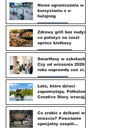
Nowe ograniczenia w
korzystaniu z e-
10 lip
hulajnóg
Nasze miasto
Zdrowy grill bez nudy:
co położyć na ruszt
3 lip
oprócz kiełbasy
Zdrowie i uroda
Smartfony w szkołach.
Czy od września 2026
1 lip
roku naprawdę coś się
zmieni?
Nasze miasto
Lato, które dzieci
zapamiętają. Półkolonie
1 lip
Creative Story wracają
do Wilanowa
20 kwi
Co zrobić z dzikami w
mieście? Powstanie
specjalny zespół