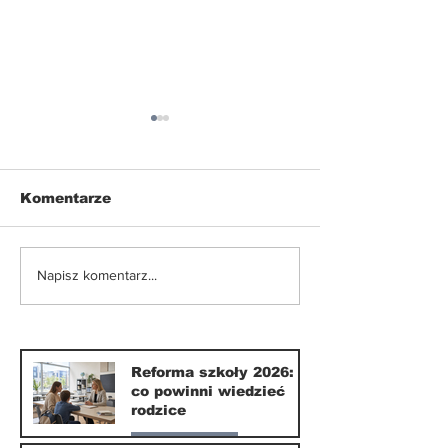
Komentarze
Nowe ograniczenia w
Smartfony w
Napisz komentarz...
korzystaniu z e-
szkołach. Czy
hulajnóg
września 202
naprawdę coś
zmieni?
Reforma szkoły 2026:
co powinni wiedzieć
rodzice
Nasze miasto