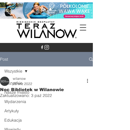
Post
Wszystkie
wilanow
Wszystkie
28 wrz 2022
Noc Bibliotek w Wilanowie
Nasze miasto
Zaktualizowano:
3 paź 2022
Wydarzenia
Artykuły
Edukacja
Wywiady