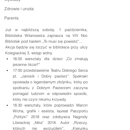
Zdrowie i uroda
Parents
Już w najbliższą sobotę, 1 października, 
Biblioteka Wilanowska zaprasza na VIII Noc 
Bibliotek pod hasłem „To musi się powieść”... 
Akcja będzie się toczyć w bibliotece przy ulicy 
Kolegiackiej 3, wstęp wolny. 
16:00 warsztaty dla dzieci „Co zmalują 
jesienne liście?” 
17:00 przedstawienie Teatru Dobrego Serca 
pt. „Janosik i Dobry pasterz”. Spektakl 
opowiada o legendarnym zbójniku, który po 
spotkaniu z Dobrym Pasterzem zaczyna 
pomagać ludziom w odpowiedni sposób, 
który nie czyni nikomu krzywdy 
18.30 warsztaty, które poprowadzi Marcin 
Wicha, grafik i eseista, laureat Paszportu 
„Polityki” 2018 oraz zdobywca Nagrody 
Literackiej „Nike” 2018. Autor „Rzeczy, 
których nie wyrzuciłem”, „Kierunku 