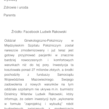
Zdrowie i uroda
Parents
Źródło: Facebook Ludwik Rakowski
Oddział Ginekologiczno-Położniczy w 
Międzyleskim Szpitalu Położniczym został 
nareszcie zmodernizowany i już teraz jest 
gotowy przyjmować pacjentki w znacznie 
bardziej nowoczesnych i komfortowych 
warunkach niż do tej pory. Inwestycja ta 
kosztowała ponad 27 milionów złotych, a środki 
pochodziły z funduszy Samorządu 
Województwa Mazowieckiego. Swojego 
zadowolenia z nowych warunków na tym 
oddziale szpitalnym nie ukrywa m.in. burmistrz 
Dzielnicy Wilanów Ludwik Rakowski, który 
informuje, że celem inwestycji było „wykonanie 
w formule ”zaprojektuj i wybuduj” robót 
budowlanych związanych z modernizacją 