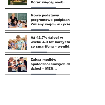
Coraz więcej osób
wybiera ten kierunek
Nasze miasto
Nowe podstawy
programowe podpisane.
20 mar
Zmiany wejdą w życie
od września 2026
Edukacja
Aż 42,7% dzieci w
wieku 4-9 lat korzysta
16 mar
ze smartfona – wyniki
badania Krajowego
Parents
Instytutu Mediów
Zakaz mediów
społecznościowych dla
1 mar
dzieci – MEN
przedstawia projekt
Nasze miasto
ustawy
1 mar