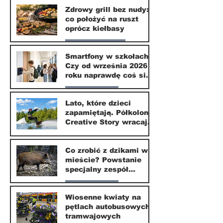
Zdrowy grill bez nudy:
co położyć na ruszt
3 lip
oprócz kiełbasy
Zdrowie i uroda
Smartfony w szkołach.
Czy od września 2026
1 lip
roku naprawdę coś się
zmieni?
Nasze miasto
Lato, które dzieci
zapamiętają. Półkolonie
1 lip
Creative Story wracają
do Wilanowa
20 kwi
Co zrobić z dzikami w
mieście? Powstanie
specjalny zespół
ekspertów
Nasze miasto
Wiosenne kwiaty na
pętlach autobusowych i
20 kwi
tramwajowych