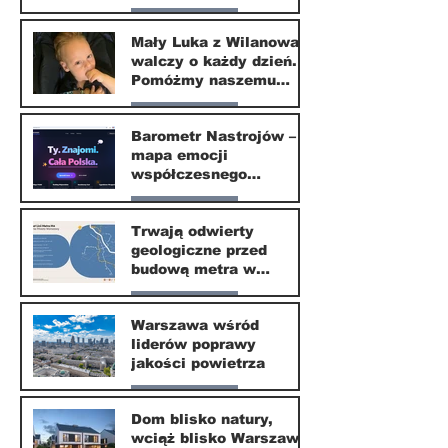
Nasze miasto
Mały Luka z Wilanowa
walczy o każdy dzień.
20 kwi
Pomóżmy naszemu
małemu sąsiadowi
Nasze miasto
odzyskać dzieciństwo
Barometr Nastrojów –
mapa emocji
30 mar
współczesnego
społeczeństwa
Nasze miasto
Trwają odwierty
geologiczne przed
30 mar
budową metra w
Wilanowie
Nasze miasto
Warszawa wśród
liderów poprawy
24 mar
jakości powietrza
Nasze miasto
Dom blisko natury,
wciąż blisko Warszawy.
24 mar