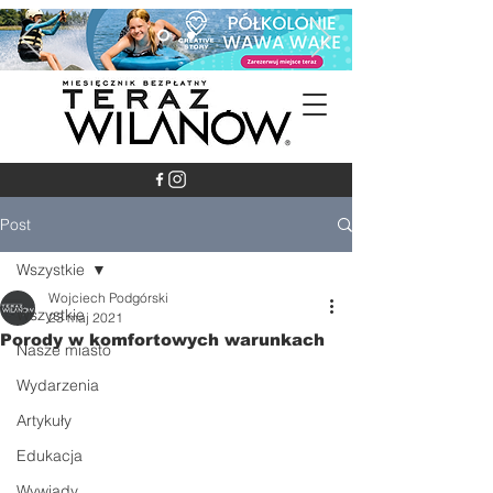
Post
Wszystkie
Wojciech Podgórski
Wszystkie
23 maj 2021
Porody w komfortowych warunkach
Nasze miasto
Wydarzenia
Artykuły
Edukacja
Wywiady