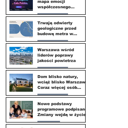
mapa emocji
30 mar
współczesnego
społeczeństwa
Nasze miasto
Trwają odwierty
geologiczne przed
30 mar
budową metra w
Wilanowie
Nasze miasto
Warszawa wśród
liderów poprawy
24 mar
jakości powietrza
Nasze miasto
Dom blisko natury,
wciąż blisko Warszawy.
24 mar
Coraz więcej osób
wybiera ten kierunek
Nasze miasto
Nowe podstawy
programowe podpisane.
20 mar
Zmiany wejdą w życie
od września 2026
Edukacja