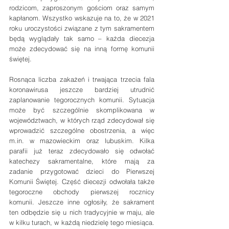
rodzicom, zaproszonym gościom oraz samym 
kapłanom. Wszystko wskazuje na to, że w 2021 
roku uroczystości związane z tym sakramentem 
będą wyglądały tak samo – każda diecezja 
może zdecydować się na inną formę komunii 
świętej.
Rosnąca liczba zakażeń i trwająca trzecia fala 
koronawirusa jeszcze bardziej utrudnić 
zaplanowanie tegorocznych komunii. Sytuacja 
może być szczególnie skomplikowana w 
województwach, w których rząd zdecydował się 
wprowadzić szczególne obostrzenia, a więc 
m.in. w mazowieckim oraz lubuskim. Kilka 
parafii już teraz zdecydowało się odwołać 
katechezy sakramentalne, które mają za 
zadanie przygotować dzieci do Pierwszej 
Komunii Świętej. Część diecezji odwołała także 
tegoroczne obchody pierwszej rocznicy 
komunii. Jeszcze inne ogłosiły, że sakrament 
ten odbędzie się u nich tradycyjnie w maju, ale 
w kilku turach, w każdą niedzielę tego miesiąca. 