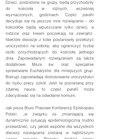
Dzieci, podzielone na grupy, będą przychodziły 
do kościoła w różnych, wcześniej 
wyznaczonych, godzinach. Część parafii 
decyduje się na jeszcze inne rozwiązanie – do 
kościołów będą wpuszczane tylko dzieci, a 
rodzice oraz krewni poczekają na zewnątrz. 
Niektóre diecezje z kolei postanowiły przełożyć 
uroczystości na sobotę, aby ograniczyć liczbę 
osób przychodzących do kościoła jednego 
dnia. Zapowiadanym rozwiązaniem są także 
dodatkowe Msze św. oraz specjalnie 
sprawowane Eucharystie dla mniejszych grup. 
Biskupi zapowiadają dostosowanie uroczystości 
do trybu pracy szkół. Jeśli te pozostaną przy 
zdalnej nauce, to część parafii może 
zdecydować się na odwołanie komunii.
Jak pisze Biuro Prasowe Konferencji Episkopatu 
Polski: „w związku ze zmieniającą się 
dynamicznie sytuacją epidemiologiczną trudno 
przewidzieć, czy jakieś wspólne dla wszystkich 
diecezji rozwiązania zostaną w najbliższym 
czasie przyjęte. Prosimy śledzić strony 