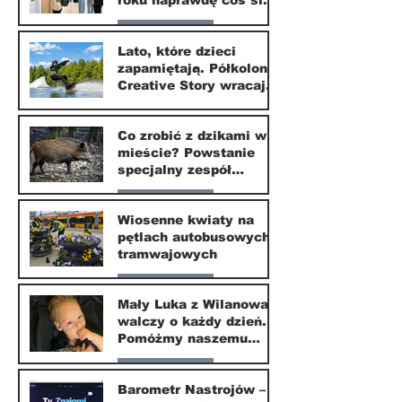
roku naprawdę coś się
zmieni?
Nasze miasto
Lato, które dzieci
zapamiętają. Półkolonie
1 lip
Creative Story wracają
do Wilanowa
20 kwi
Co zrobić z dzikami w
mieście? Powstanie
specjalny zespół
ekspertów
Nasze miasto
Wiosenne kwiaty na
pętlach autobusowych i
20 kwi
tramwajowych
Nasze miasto
Mały Luka z Wilanowa
walczy o każdy dzień.
20 kwi
Pomóżmy naszemu
małemu sąsiadowi
Nasze miasto
odzyskać dzieciństwo
Barometr Nastrojów –