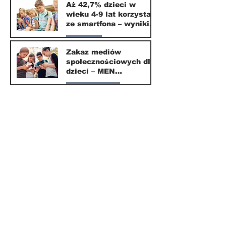
Aż 42,7% dzieci w
wieku 4-9 lat korzysta
16 mar
ze smartfona – wyniki
badania Krajowego
Parents
Instytutu Mediów
Zakaz mediów
społecznościowych dla
1 mar
dzieci – MEN
przedstawia projekt
Nasze miasto
ustawy
1 mar