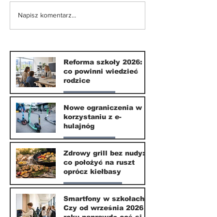
Nowe ograniczenia w
Smartfony w
Napisz komentarz...
korzystaniu z e-
szkołach. Czy
hulajnóg
września 202
naprawdę coś
zmieni?
Reforma szkoły 2026:
co powinni wiedzieć
rodzice
Nasze miasto
Nowe ograniczenia w
korzystaniu z e-
10 lip
hulajnóg
Nasze miasto
Zdrowy grill bez nudy:
co położyć na ruszt
3 lip
oprócz kiełbasy
Zdrowie i uroda
Smartfony w szkołach.
Czy od września 2026
1 lip