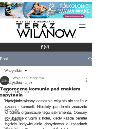
Post
Wszystkie
Wojciech Podgórski
Wszystkie
16 mar 2021
Tegoroczne komunie pod znakiem
Nasze miasto
zapytania
Wydarzenia
Nadejście wiosny corocznie wiązało się także z 
czasem komunii. Niestety pandemia znacznie 
Artykuły
utrudniła organizację tego sakramentu. Obecny 
rok będzie drugim z kolei, kiedy każda parafia 
Edukacja
będzie indywidualnie decydować o zasadach 
Wywiady