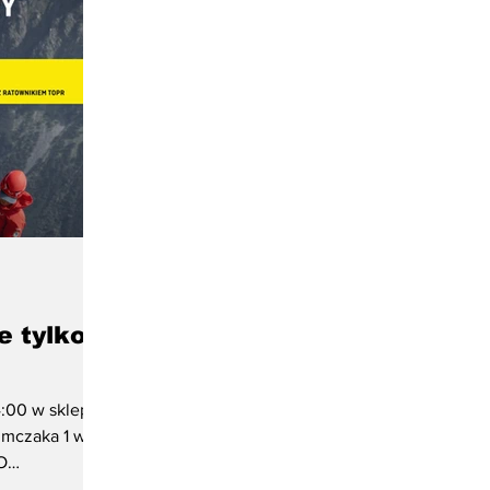
e tylko
4:00 w sklepie
mczaka 1 w
O