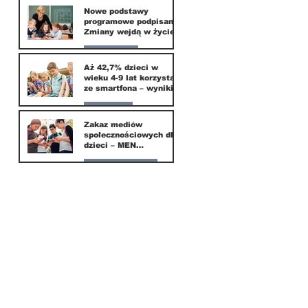
Nowe podstawy
programowe podpisane.
20 mar
Zmiany wejdą w życie
od września 2026
Edukacja
Aż 42,7% dzieci w
wieku 4-9 lat korzysta
16 mar
ze smartfona – wyniki
badania Krajowego
Instytutu Mediów
Parents
Zakaz mediów
społecznościowych dla
1 mar
dzieci – MEN
przedstawia projekt
ustawy
Nasze miasto
Więcej
1 mar
Teraz Wilanów
Aktualności z dzielnicy
OFERTA