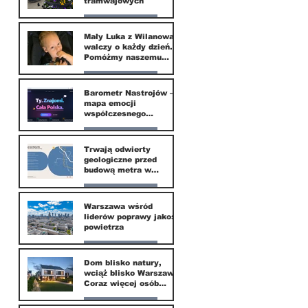
tramwajowych
Nasze miasto
Mały Luka z Wilanowa
walczy o każdy dzień.
20 kwi
Pomóżmy naszemu
małemu sąsiadowi
odzyskać dzieciństwo
Nasze miasto
Barometr Nastrojów –
mapa emocji
30 mar
współczesnego
społeczeństwa
Nasze miasto
Trwają odwierty
geologiczne przed
30 mar
budową metra w
Wilanowie
Nasze miasto
Warszawa wśród
liderów poprawy jakości
24 mar
powietrza
Nasze miasto
Dom blisko natury,
wciąż blisko Warszawy.
24 mar
Coraz więcej osób
wybiera ten kierunek
Nasze miasto