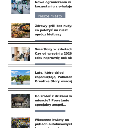
Nowe ograniczenia w
korzystaniu z e-hulajnóg
10 lip
Nasze miasto
Zdrowy grill bez nudy:
3 lip
co położyć na ruszt
oprócz kiełbasy
Zdrowie i uroda
Smartfony w szkołach.
Czy od września 2026
1 lip
roku naprawdę coś się
zmieni?
Nasze miasto
Lato, które dzieci
zapamiętają. Półkolonie
1 lip
Creative Story wracają
do Wilanowa
20 kwi
Co zrobić z dzikami w
mieście? Powstanie
specjalny zespół
ekspertów
Nasze miasto
Wiosenne kwiaty na
pętlach autobusowych i
20 kwi