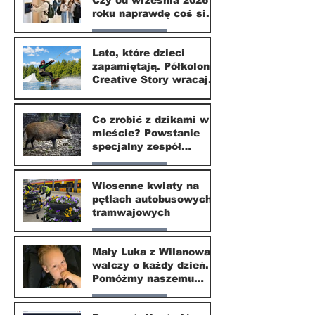
Czy od września 2026
1 lip
roku naprawdę coś się
zmieni?
Nasze miasto
Lato, które dzieci
zapamiętają. Półkolonie
1 lip
Creative Story wracają
do Wilanowa
20 kwi
Co zrobić z dzikami w
mieście? Powstanie
specjalny zespół
ekspertów
Nasze miasto
Wiosenne kwiaty na
pętlach autobusowych i
20 kwi
tramwajowych
Nasze miasto
Mały Luka z Wilanowa
walczy o każdy dzień.
20 kwi
Pomóżmy naszemu
małemu sąsiadowi
Nasze miasto
odzyskać dzieciństwo