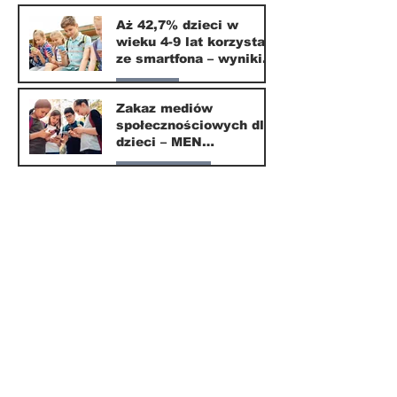
Edukacja
Aż 42,7% dzieci w
wieku 4-9 lat korzysta
16 mar
ze smartfona – wyniki
badania Krajowego
Parents
Instytutu Mediów
Zakaz mediów
społecznościowych dla
1 mar
dzieci – MEN
przedstawia projekt
Nasze miasto
ustawy
1 mar