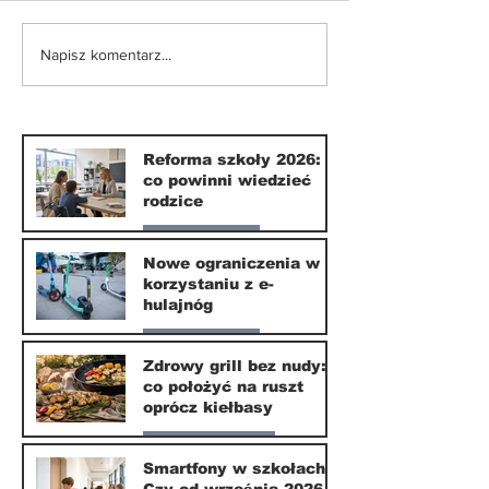
Nowe ograniczenia w
Smartfony w
Napisz komentarz...
korzystaniu z e-
szkołach. Czy
hulajnóg
września 202
naprawdę coś
zmieni?
Reforma szkoły 2026:
co powinni wiedzieć
rodzice
Nasze miasto
Nowe ograniczenia w
korzystaniu z e-
10 lip
hulajnóg
Nasze miasto
Zdrowy grill bez nudy:
co położyć na ruszt
3 lip
oprócz kiełbasy
Zdrowie i uroda
Smartfony w szkołach.