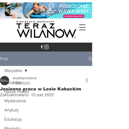
Post
Wszystkie
wojtekprzylesie
Wszystkie
7 paź 2022
Jesienne prace w Lesie Kabackim
Nasze miasto
Zaktualizowano:
10 paź 2022
Wydarzenia
Artykuły
Edukacja
Wywiady