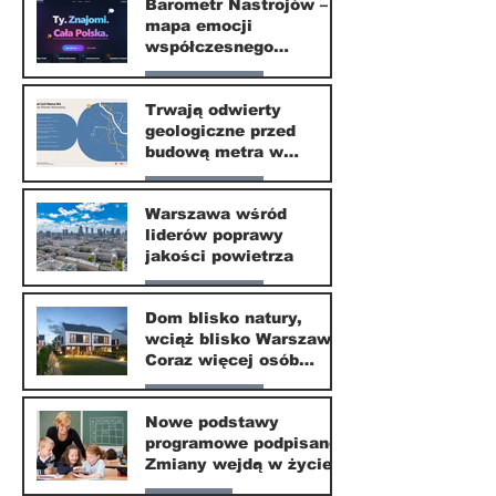
Barometr Nastrojów –
mapa emocji
30 mar
współczesnego
społeczeństwa
Nasze miasto
Trwają odwierty
geologiczne przed
30 mar
budową metra w
Wilanowie
Nasze miasto
Warszawa wśród
liderów poprawy
24 mar
jakości powietrza
Nasze miasto
Dom blisko natury,
wciąż blisko Warszawy.
24 mar
Coraz więcej osób
wybiera ten kierunek
Nasze miasto
Nowe podstawy
programowe podpisane.
20 mar
Zmiany wejdą w życie
od września 2026