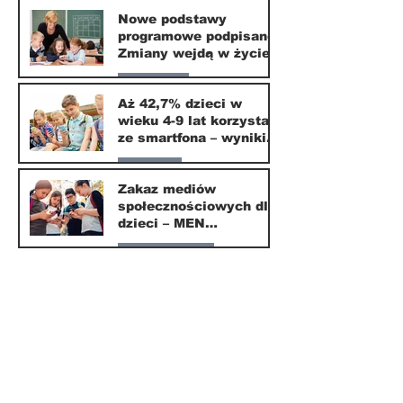
Nasze miasto
Nowe podstawy
programowe podpisane.
20 mar
Zmiany wejdą w życie
od września 2026
Edukacja
Aż 42,7% dzieci w
wieku 4-9 lat korzysta
16 mar
ze smartfona – wyniki
badania Krajowego
Parents
Instytutu Mediów
Zakaz mediów
społecznościowych dla
1 mar
dzieci – MEN
przedstawia projekt
Nasze miasto
ustawy
1 mar