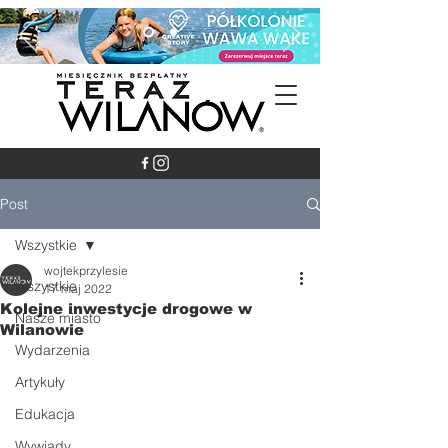
Post
Wszystkie
wojtekprzylesie
Wszystkie
17 maj 2022
Kolejne inwestycje drogowe w
Nasze miasto
Wilanowie
Wydarzenia
Artykuły
Edukacja
Wywiady