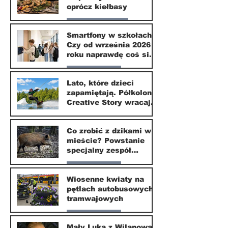
oprócz kiełbasy
Zdrowie i uroda
Smartfony w szkołach.
Czy od września 2026
1 lip
roku naprawdę coś się
zmieni?
Nasze miasto
Lato, które dzieci
zapamiętają. Półkolonie
1 lip
Creative Story wracają
do Wilanowa
20 kwi
Co zrobić z dzikami w
mieście? Powstanie
specjalny zespół
ekspertów
Nasze miasto
Wiosenne kwiaty na
pętlach autobusowych i
20 kwi
tramwajowych
Nasze miasto
Mały Luka z Wilanowa