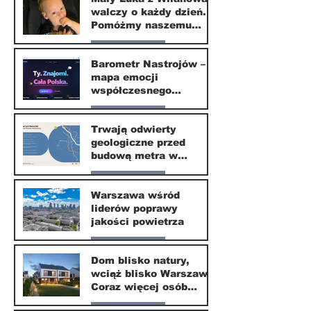
walczy o każdy dzień.
20 kwi
Pomóżmy naszemu
małemu sąsiadowi
Nasze miasto
odzyskać dzieciństwo
Barometr Nastrojów –
mapa emocji
30 mar
współczesnego
społeczeństwa
Nasze miasto
Trwają odwierty
geologiczne przed
30 mar
budową metra w
Wilanowie
Nasze miasto
Warszawa wśród
liderów poprawy
24 mar
jakości powietrza
Nasze miasto
Dom blisko natury,
wciąż blisko Warszawy.
24 mar
Coraz więcej osób
wybiera ten kierunek