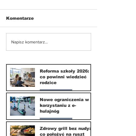
Komentarze
Nowe ograniczenia w
Smartfony w
Napisz komentarz...
korzystaniu z e-
szkołach. Czy
hulajnóg
września 202
naprawdę coś
zmieni?
Reforma szkoły 2026:
co powinni wiedzieć
rodzice
Nasze miasto
Nowe ograniczenia w
korzystaniu z e-
10 lip
hulajnóg
Nasze miasto
Zdrowy grill bez nudy:
co położyć na ruszt
3 lip