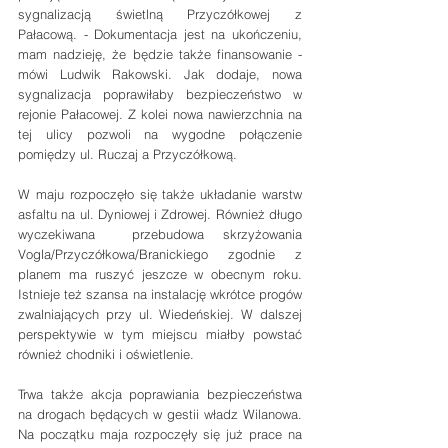
sygnalizacją świetlną Przyczółkowej z 
Pałacową. - Dokumentacja jest na ukończeniu, 
mam nadzieję, że będzie także finansowanie - 
mówi Ludwik Rakowski. Jak dodaje, nowa 
sygnalizacja poprawiłaby bezpieczeństwo w 
rejonie Pałacowej. Z kolei nowa nawierzchnia na 
tej ulicy pozwoli na wygodne połączenie 
pomiędzy ul. Ruczaj a Przyczółkową.
W maju rozpoczęło się także układanie warstw 
asfaltu na ul. Dyniowej i Zdrowej. Również długo 
wyczekiwana  przebudowa skrzyżowania 
Vogla/Przyczółkowa/Branickiego zgodnie z 
planem ma ruszyć jeszcze w obecnym roku. 
Istnieje też szansa na instalację wkrótce progów 
zwalniających przy ul. Wiedeńskiej. W dalszej 
perspektywie w tym miejscu miałby powstać 
również chodniki i oświetlenie.
Trwa także akcja poprawiania bezpieczeństwa 
na drogach będących w gestii władz Wilanowa. 
Na początku maja rozpoczęły się już prace na 