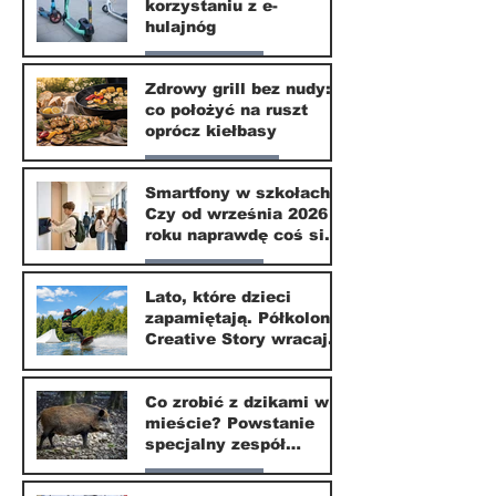
korzystaniu z e-
10 lip
hulajnóg
Nasze miasto
Zdrowy grill bez nudy:
co położyć na ruszt
3 lip
oprócz kiełbasy
Zdrowie i uroda
Smartfony w szkołach.
Czy od września 2026
1 lip
roku naprawdę coś się
zmieni?
Nasze miasto
Lato, które dzieci
zapamiętają. Półkolonie
1 lip
Creative Story wracają
do Wilanowa
20 kwi
Co zrobić z dzikami w
mieście? Powstanie
specjalny zespół
ekspertów
Nasze miasto