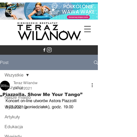
Post
Wszystkie
Teraz Wilanów
Wszystkie
24 lut 2021
„Piazzolla. Show Me Your Tango”
Nasze miasto
Koncert on-line utworów Astora Piazzolli 
Wydarzenia
8.03.2021 (poniedziałek), godz. 19.00
Artykuły
Edukacja
Wywiady