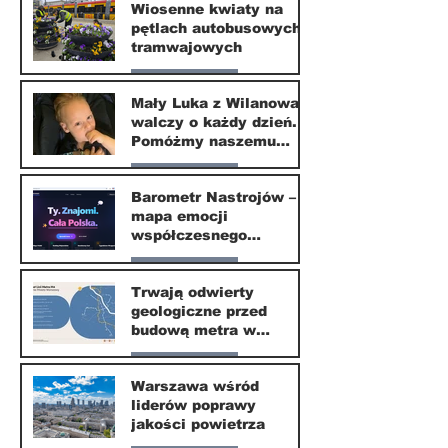
Wiosenne kwiaty na
pętlach autobusowych i
20 kwi
tramwajowych
Nasze miasto
Mały Luka z Wilanowa
walczy o każdy dzień.
20 kwi
Pomóżmy naszemu
małemu sąsiadowi
Nasze miasto
odzyskać dzieciństwo
Barometr Nastrojów –
mapa emocji
30 mar
współczesnego
społeczeństwa
Nasze miasto
Trwają odwierty
geologiczne przed
30 mar
budową metra w
Wilanowie
Nasze miasto
Warszawa wśród
liderów poprawy
24 mar
jakości powietrza