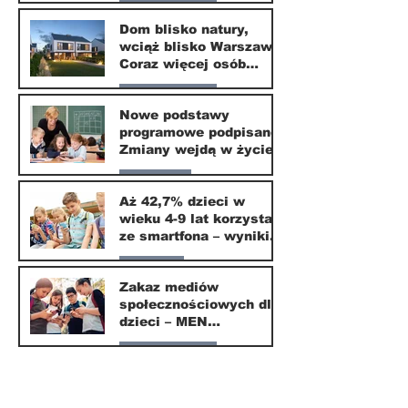
Nasze miasto
Dom blisko natury,
wciąż blisko Warszawy.
24 mar
Coraz więcej osób
wybiera ten kierunek
Nasze miasto
Nowe podstawy
programowe podpisane.
20 mar
Zmiany wejdą w życie
od września 2026
Edukacja
Aż 42,7% dzieci w
wieku 4-9 lat korzysta
16 mar
ze smartfona – wyniki
badania Krajowego
Parents
Instytutu Mediów
Zakaz mediów
społecznościowych dla
1 mar
dzieci – MEN
przedstawia projekt
Nasze miasto
ustawy
1 mar