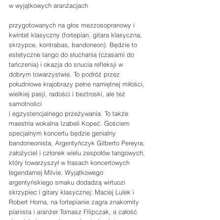
w wyjątkowych aranżacjach 
przygotowanych na głos mezzosopranowy i 
kwintet klasyczny (fortepian, gitara klasyczna, 
skrzypce, kontrabas, bandoneon). Będzie to 
estetyczne tango do słuchania (czasami do 
tańczenia) i okazja do snucia refleksji w 
dobrym towarzystwie. To podróż przez 
południowe krajobrazy pełne namiętnej miłości, 
wielkiej pasji, radości i beztroski, ale też 
samotności 
i egzystencjalnego przeżywania. To także 
maestria wokalna Izabeli Kopeć. Gościem 
specjalnym koncertu będzie genialny 
bandoneonista, Argentyńczyk Gilberto Pereyra, 
założyciel i członek wielu zespołów tangowych, 
który towarzyszył w trasach koncertowych 
legendarnej Milvie. Wyjątkowego 
argentyńskiego smaku dodadzą wirtuozi 
skrzypiec i gitary klasycznej: Maciej Lulek i 
Robert Horna, na fortepianie zagra znakomity 
pianista i aranżer Tomasz Filipczak, a całość 