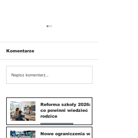
Komentarze
Fundraiser 20
Napisz komentarz...
Wilanów świętuje:
Pomagamy sp
Tradycja i
marzenia o
nowoczesność w
światowej ed
harmonii
Reforma szkoły 2026:
co powinni wiedzieć
rodzice
Nasze miasto
Nowe ograniczenia w