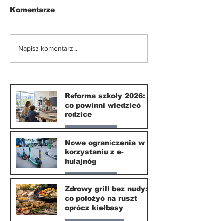
Komentarze
Nowe ograniczenia w
Smartfony w
Napisz komentarz...
korzystaniu z e-
szkołach. Czy
hulajnóg
września 202
naprawdę coś
zmieni?
Reforma szkoły 2026:
co powinni wiedzieć
rodzice
Nasze miasto
Nowe ograniczenia w
korzystaniu z e-
10 lip
hulajnóg
Nasze miasto
Zdrowy grill bez nudy:
co położyć na ruszt
3 lip
oprócz kiełbasy