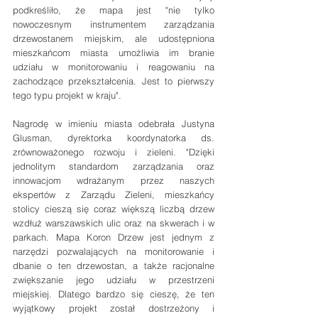
podkreśliło, że mapa jest "nie tylko 
nowoczesnym instrumentem zarządzania 
drzewostanem miejskim, ale udostępniona 
mieszkańcom miasta umożliwia im branie 
udziału w monitorowaniu i reagowaniu na 
zachodzące przekształcenia. Jest to pierwszy 
tego typu projekt w kraju".
Nagrodę w imieniu miasta odebrała Justyna 
Glusman, dyrektorka koordynatorka ds. 
zrównoważonego rozwoju i zieleni. "Dzięki 
jednolitym standardom zarządzania oraz 
innowacjom wdrażanym przez naszych 
ekspertów z Zarządu Zieleni, mieszkańcy 
stolicy cieszą się coraz większą liczbą drzew 
wzdłuż warszawskich ulic oraz na skwerach i w 
parkach. Mapa Koron Drzew jest jednym z 
narzędzi pozwalających na monitorowanie i 
dbanie o ten drzewostan, a także racjonalne 
zwiększanie jego udziału w przestrzeni 
miejskiej. Dlatego bardzo się cieszę, że ten 
wyjątkowy projekt został dostrzeżony i 