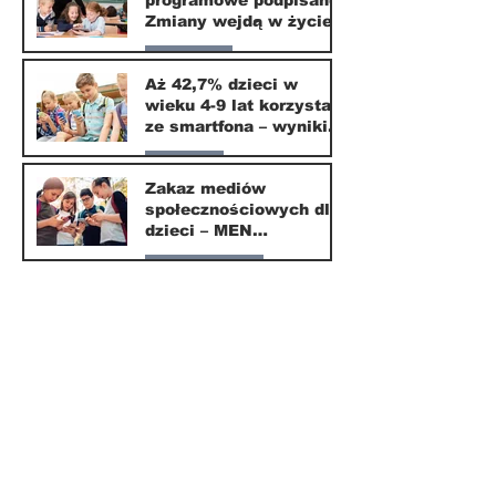
programowe podpisane.
20 mar
Zmiany wejdą w życie
od września 2026
Edukacja
Aż 42,7% dzieci w
wieku 4-9 lat korzysta
16 mar
ze smartfona – wyniki
badania Krajowego
Parents
Instytutu Mediów
Zakaz mediów
społecznościowych dla
1 mar
dzieci – MEN
przedstawia projekt
Nasze miasto
ustawy
1 mar