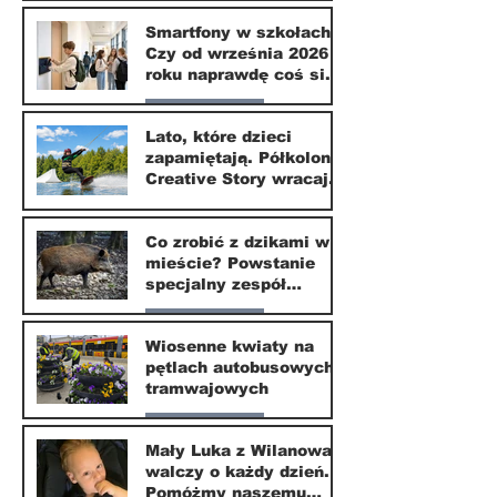
Zdrowie i uroda
Smartfony w szkołach.
Czy od września 2026
1 lip
roku naprawdę coś się
zmieni?
Nasze miasto
Lato, które dzieci
zapamiętają. Półkolonie
1 lip
Creative Story wracają
do Wilanowa
20 kwi
Co zrobić z dzikami w
mieście? Powstanie
specjalny zespół
ekspertów
Nasze miasto
Wiosenne kwiaty na
pętlach autobusowych i
20 kwi
tramwajowych
Nasze miasto
Mały Luka z Wilanowa
walczy o każdy dzień.
20 kwi
Pomóżmy naszemu