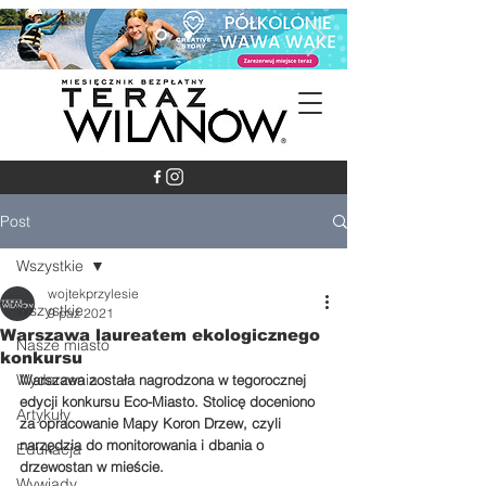
Post
Wszystkie
wojtekprzylesie
Wszystkie
9 paź 2021
Warszawa laureatem ekologicznego
Nasze miasto
konkursu
Wydarzenia
Warszawa została nagrodzona w tegorocznej 
edycji konkursu Eco-Miasto. Stolicę doceniono 
Artykuły
za opracowanie Mapy Koron Drzew, czyli 
narzędzia do monitorowania i dbania o 
Edukacja
drzewostan w mieście.
Wywiady