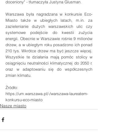
doceniony" - tłumaczyła Justyna Glusman.
Warszawa była nagradzana w konkursie Eco-
Miasto także w ubiegłych latach, m.in. za 
zazielenianie dużych warszawskich ulic czy 
systemowe podejście do kwestii zużycia 
energii. Obecnie w Warszawie rośnie 9 milionów 
drzew, a w ubiegłym roku posadzono ich ponad 
210 tys. Wkrótce drzew ma być jeszcze więcej. 
Wszystkie te działania mają pomóc stolicy w 
osiągnięciu neutralności klimatycznej do 2050 r. 
oraz w adaptowaniu się do współczesnych 
zmian klimatu.
Źródło:
https://um.warszawa.pl/-/warszawa-laureatem-
konkursu-eco-miasto
Nasze miasto