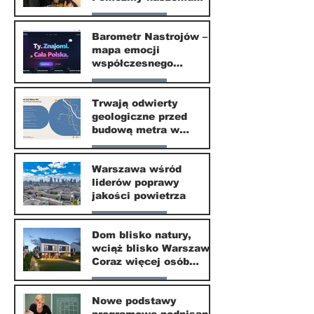
małemu sąsiadowi
Nasze miasto
odzyskać dzieciństwo
Barometr Nastrojów –
mapa emocji
30 mar
współczesnego
społeczeństwa
Nasze miasto
Trwają odwierty
geologiczne przed
30 mar
budową metra w
Wilanowie
Nasze miasto
Warszawa wśród
liderów poprawy
24 mar
jakości powietrza
Nasze miasto
Dom blisko natury,
wciąż blisko Warszawy.
24 mar
Coraz więcej osób
wybiera ten kierunek
Nasze miasto
Nowe podstawy