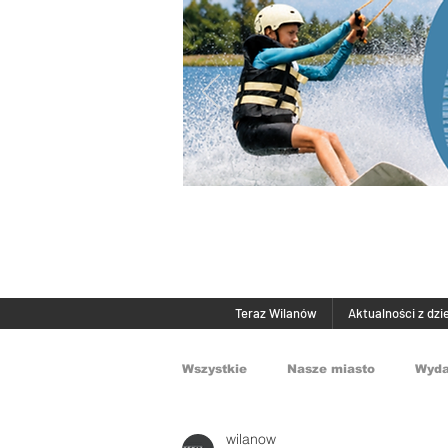
Teraz Wilanów
Aktualności z dzi
Wszystkie
Nasze miasto
Wyda
wilanow