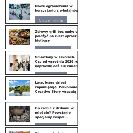
Nowe ograniczenia w
10 lip
korzystaniu z e-hulajnóg
Nasze miasto
Zdrowy grill bez nudy: co
3 lip
położyć na ruszt oprócz
kiełbasy
Zdrowie i uroda
Smartfony w szkołach.
Czy od września 2026 roku
1 lip
naprawdę coś się zmieni?
Nasze miasto
Lato, które dzieci
zapamiętają. Półkolonie
1 lip
Creative Story wracają do
Wilanowa
20 kwi
Co zrobić z dzikami w
mieście? Powstanie
specjalny zespół
ekspertów
Nasze miasto