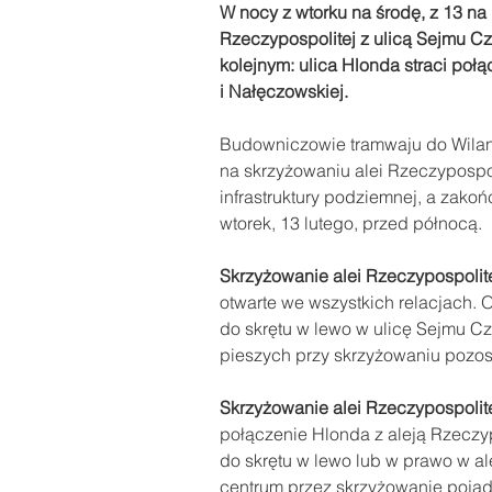
W nocy z wtorku na środę, z 13 na 
Rzeczypospolitej z ulicą Sejmu Cz
kolejnym: ulica Hlonda straci połą
i Nałęczowskiej.
Budowniczowie tramwaju do Wilanow
na skrzyżowaniu alei Rzeczypospo
infrastruktury podziemnej, a zako
wtorek, 13 lutego, przed północą.
Skrzyżowanie alei Rzeczypospolite
otwarte we wszystkich relacjach. 
do skrętu w lewo w ulicę Sejmu Cz
pieszych przy skrzyżowaniu pozost
Skrzyżowanie alei Rzeczypospolite
połączenie Hlonda z aleją Rzeczy
do skrętu w lewo lub w prawo w ale
centrum przez skrzyżowanie pojad