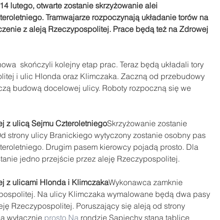
14 lutego, otwarte zostanie skrzyżowanie alei 
teroletniego. Tramwajarze rozpoczynają układanie torów na 
czenie z aleją Rzeczypospolitej. Prace będą też na Zdrowej 
a  skończyli kolejny etap prac. Teraz będą układali tory 
litej i ulic Hlonda oraz Klimczaka. Zaczną od przebudowy 
ńczą budową docelowej ulicy. Roboty rozpoczną się we 
j z ulicą Sejmu Czteroletniego
Skrzyżowanie zostanie 
Od strony ulicy Branickiego wytyczony zostanie osobny pas 
teroletniego. Drugim pasem kierowcy pojadą prosto. Dla 
anie jedno przejście przez aleję Rzeczypospolitej.  
j z ulicami Hlonda i Klimczaka
Wykonawca zamknie 
pospolitej. Na ulicy Klimczaka wymalowane będą dwa pasy 
ję Rzeczypospolitej. Poruszający się aleją od strony 
ą wyłącznie 
prosto.Na
 rondzie Sapiechy staną tablice 