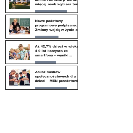
więcej osób wybiera ten
kierunek
Nasze miasto
Nowe podstawy
programowe podpisane.
20 mar
Zmiany wejdą w życie od
września 2026
Edukacja
Aż 42,7% dzieci w wieku
4-9 lat korzysta ze
16 mar
smartfona – wyniki
badania Krajowego
Instytutu Mediów
Parents
Zakaz mediów
społecznościowych dla
1 mar
dzieci – MEN przedstawia
projekt ustawy
Nasze miasto
1 mar