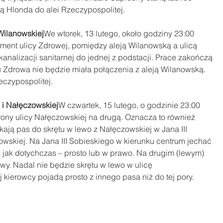
cą Hlonda do alei Rzeczypospolitej.
 Wilanowskiej
We wtorek, 13 lutego, około godziny 23:00 
ent ulicy Zdrowej, pomiędzy aleją Wilanowską a ulicą 
analizacji sanitarnej do jednej z podstacji. Prace zakończą 
u Zdrowa nie będzie miała połączenia z aleją Wilanowską. 
eczypospolitej.
 i Nałęczowskiej
W czwartek, 15 lutego, o godzinie 23:00 
trony ulicy Nałęczowskiej na drugą. Oznacza to również 
kają pas do skrętu w lewo z Nałęczowskiej w Jana III 
owskiej. Na Jana III Sobieskiego w kierunku centrum jechać 
jak dotychczas – prosto lub w prawo. Na drugim (lewym) 
y. Nadal nie będzie skrętu w lewo w ulicę 
 kierowcy pojadą prosto z innego pasa niż do tej pory. 