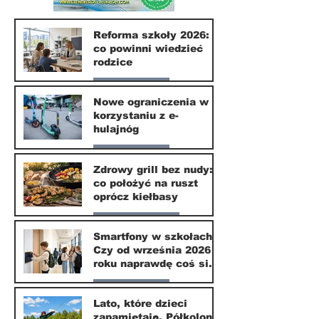
Reforma szkoły 2026:
co powinni wiedzieć
rodzice
Nasze miasto
Nowe ograniczenia w
korzystaniu z e-
10 lip
hulajnóg
Nasze miasto
Zdrowy grill bez nudy:
co położyć na ruszt
3 lip
oprócz kiełbasy
Zdrowie i uroda
Smartfony w szkołach.
Czy od września 2026
1 lip
roku naprawdę coś się
zmieni?
Nasze miasto