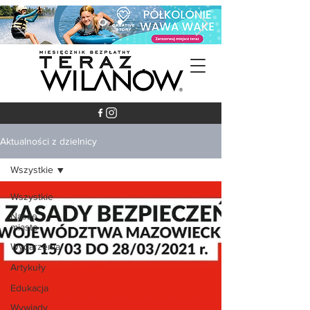
Aktualności z dzielnicy
Wszystkie
Wszystkie
Nasze
miasto
Wydarzenia
Artykuły
Edukacja
Wywiady