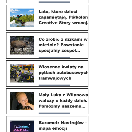
zmieni?
Nasze miasto
Lato, które dzieci
zapamiętają. Półkolonie
1 lip
Creative Story wracają
do Wilanowa
20 kwi
Co zrobić z dzikami w
mieście? Powstanie
specjalny zespół
ekspertów
Nasze miasto
Wiosenne kwiaty na
pętlach autobusowych i
20 kwi
tramwajowych
Nasze miasto
Mały Luka z Wilanowa
walczy o każdy dzień.
20 kwi
Pomóżmy naszemu
małemu sąsiadowi
Nasze miasto
odzyskać dzieciństwo
Barometr Nastrojów –
mapa emocji
30 mar