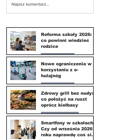
Nowe ograniczenia w
Smartfony w
Napisz komentarz...
korzystaniu z e-
szkołach. Czy
hulajnóg
września 202
naprawdę coś
zmieni?
Reforma szkoły 2026:
co powinni wiedzieć
rodzice
Nasze miasto
Nowe ograniczenia w
korzystaniu z e-
10 lip
hulajnóg
Nasze miasto
Zdrowy grill bez nudy:
co położyć na ruszt
3 lip
oprócz kiełbasy
Zdrowie i uroda
Smartfony w szkołach.
Czy od września 2026
1 lip
roku naprawdę coś się