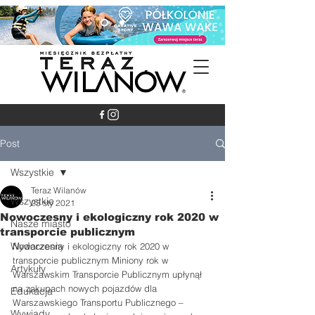
Post
Wszystkie
Teraz Wilanów
Wszystkie
23 sty 2021
Nowoczesny i ekologiczny rok 2020 w
Nasze miasto
transporcie publicznym
Wydarzenia
Nowoczesny i ekologiczny rok 2020 w 
transporcie publicznym Miniony rok w 
Artykuły
Warszawskim Transporcie Publicznym upłynął 
na zakupach nowych pojazdów dla 
Edukacja
Warszawskiego Transportu Publicznego – 
Wywiady