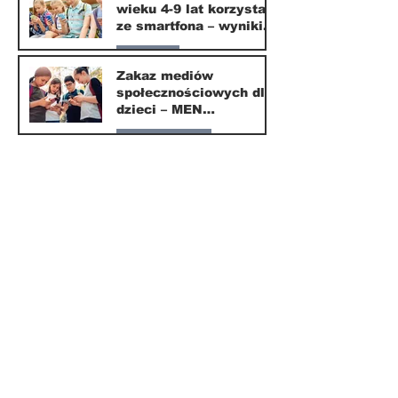
wieku 4-9 lat korzysta
16 mar
ze smartfona – wyniki
badania Krajowego
Parents
Instytutu Mediów
Zakaz mediów
społecznościowych dla
1 mar
dzieci – MEN
przedstawia projekt
Nasze miasto
ustawy
1 mar