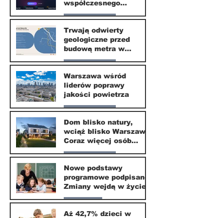
współczesnego
społeczeństwa
Nasze miasto
Trwają odwierty
geologiczne przed
30 mar
budową metra w
Wilanowie
Nasze miasto
Warszawa wśród
liderów poprawy
24 mar
jakości powietrza
Nasze miasto
Dom blisko natury,
wciąż blisko Warszawy.
24 mar
Coraz więcej osób
wybiera ten kierunek
Nasze miasto
Nowe podstawy
programowe podpisane.
20 mar
Zmiany wejdą w życie
od września 2026
Edukacja
Aż 42,7% dzieci w