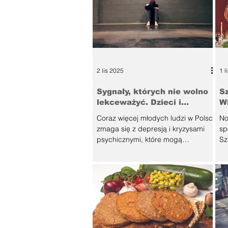
Parents
2 lis 2025
1 l
Sygnały, których nie wolno
Sz
lekceważyć. Dzieci i
W
młodzież w kryzysie
Coraz więcej młodych ludzi w Polsce
No
zmaga się z depresją i kryzysami
sp
psychicznymi, które mogą
Sz
prowadzić do dramatycznych
Ło
konsekwencji, a zagrożenie
W 
samobójstwem wśród dzieci i
si
nastolatków wciąż stanowi poważne
og
wyzwanie dla całego społeczeństwa.
ar
Choć brak pełnych danych
Ko
porównawczych za lata 2023-2025,
pr
dostępne raporty i analizy środowisk
Wa