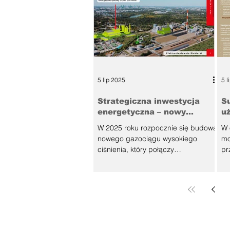
5 lip 2025
5 l
Strategiczna inwestycja
S
energetyczna – nowy
u
gazociąg do
e
W 2025 roku rozpocznie się budowa
W 
Elektrociepłowni Siekierki
nowego gazociągu wysokiego
mo
przejdzie przez Wilanów
ciśnienia, który połączy
pr
Elektrociepłownię Siekierki w
pr
Warszawie z krajową...