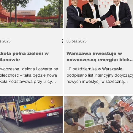
is 2025
30 paź 2025
koła pełna zieleni w
Warszawa inwestuje w
ilanowie
nowoczesną energię: blok
gazowo-parowy i rozdzielni
woczesna, zielona i otwarta na
10 października w Warszawie
ołeczność – taka będzie nowa
podpisano list intencyjny dotycząc
koła Podstawowa przy ulicy
nowych inwestycji w stołeczną
kciowej w warszawskim Wilanowie.
infrastrukturę energetyczną. W
dniu 2 września 2025 roku w
spotkaniu uczestniczyli
edzibie Urzędu Dzielnicy Wilanów
przedstawiciele Miasta Stołeczneg
łoszono wyniki konkursu
Warszawy, ORLEN Termika i Stoen
chitektonicznego na jej projekt.
Operator. Planowane inwestycje
nkurs, zorganizowany wspólnie
obejmują: • budowę nowoczesneg
zez Dzielnicę Wilanów m.st.
bloku gazowo-parowego klasy 500
rszawy oraz Stowarzyszenie
MW w Elektrociepłowni Siekierki, •