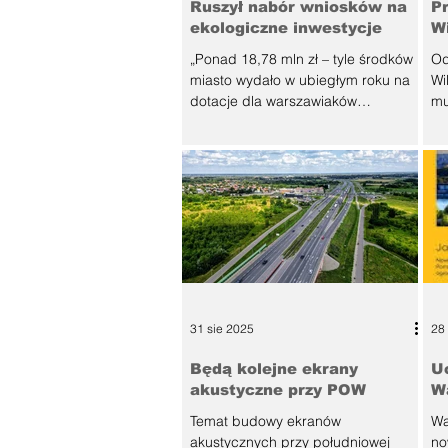
Ruszył nabór wniosków na
Pr
za
ekologiczne inwestycje
W
🎉
„Ponad 18,78 mln zł – tyle środków
Od
miasto wydało w ubiegłym roku na
Wi
dotacje dla warszawiaków
mu
realizujących ekologiczne
inwestycje. W tym roku w budżecie
na ten cel zarezerwowano aż 35 mln
zł” – wylicza stołeczny ratusz.
Fundusze zostaną przeznaczone
m.in. na modernizację kotłowni,
montaż instalacji odnawialnych
źródeł energii (OZE), likwidację
szamb i przyłączenia do sieci
kanalizacyjnej, usuwanie azbestu
31 sie 2025
28
oraz inwestycje związane z
zatrzymywaniem wód opadowych w
Będą kolejne ekrany
U
miejscu ich p
akustyczne przy POW
W
Temat budowy ekranów
Wa
akustycznych przy południowej
no