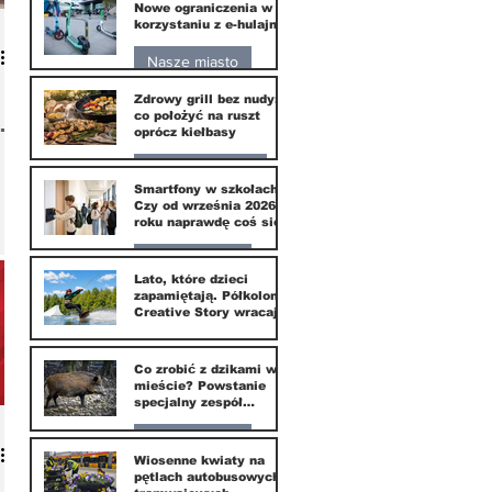
Nowe ograniczenia w
0
korzystaniu z e-hulajnóg
10 lip
Nasze miasto
Zdrowy grill bez nudy:
3 lip
co położyć na ruszt
je
oprócz kiełbasy
Zdrowie i uroda
Smartfony w szkołach.
Czy od września 2026
1 lip
roku naprawdę coś się
zmieni?
Nasze miasto
Lato, które dzieci
zapamiętają. Półkolonie
1 lip
Creative Story wracają
do Wilanowa
20 kwi
a.
Co zrobić z dzikami w
mieście? Powstanie
go
specjalny zespół
ekspertów
Nasze miasto
Wiosenne kwiaty na
pętlach autobusowych i
20 kwi