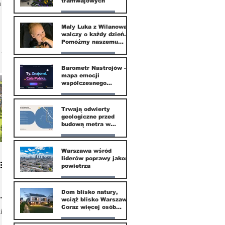
tramwajowych
 i
Nasze miasto
Mały Luka z Wilanowa
walczy o każdy dzień.
20 kwi
Pomóżmy naszemu
małemu sąsiadowi
odzyskać dzieciństwo
Nasze miasto
Barometr Nastrojów –
mapa emocji
30 mar
współczesnego
społeczeństwa
Nasze miasto
Trwają odwierty
geologiczne przed
30 mar
budową metra w
Wilanowie
Nasze miasto
Warszawa wśród
liderów poprawy jakości
24 mar
powietrza
Nasze miasto
Dom blisko natury,
a
wciąż blisko Warszawy.
24 mar
Coraz więcej osób
i
wybiera ten kierunek
Nasze miasto