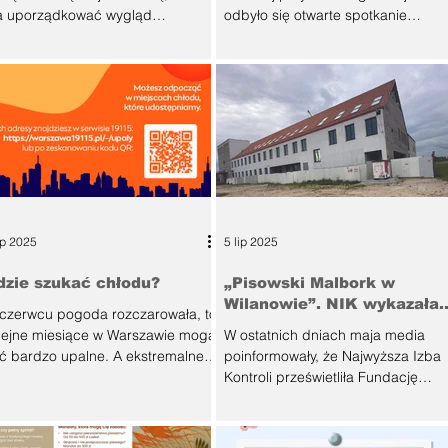
czerwca 2025 r.
 uporządkować wygląd
odbyło się otwarte spotkanie
zestrzeni publicznej stolicy. To
konsultacyjne dotyczące
den z...
planowanej...
ip 2025
5 lip 2025
dzie szukać chłodu?
„Pisowski Malbork w
Wilanowie”. NIK wykazała
czerwcu pogoda rozczarowała, to
liczne nieprawidłościprzy
lejne miesiące w Warszawie mogą
W ostatnich dniach maja media
budowie centrum pomocy
ć bardzo upalne. A ekstremalne
poinformowały, że Najwyższa Izba
mperatury nie tylko negatywnie...
Kontroli prześwietliła Fundację
Profeto księdza Michała
Olszewskiego,...