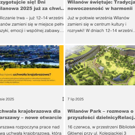
zygotujcie się! Dni
Wilanów świętuje: Tradycja
programowania,
inwestycji. W
ilanowa 2025 już za chwilę
nowoczesność w harmonii
liczanie trwa – już 12–14 września
Już w połowie września Wilanów
lanów zamieni się w miejsce pełne
zamieni się w centrum kultury i
zyki, emocji i wspólnej zabawy.
rozrywki! W dniach 12–14 września
Dni Wilanowa 2025 to święto,...
2025 odbędą się Dni Wilanowa ,
czyli...
 sie 2025
7 lip 2025
chwała krajobrazowa dla
Wilanów Park – rozmowa o
arszawy – nowe otwarcie
przyszłości dzielnicyRelacj
ze spotkania
rszawa rozpoczyna prace nad
16 czerwca, w przestrzeni Bibliotek
konsultacyjnego, 16
wą uchwałą krajobrazową, która
Głównej przy ul. Kolegiackiej 3