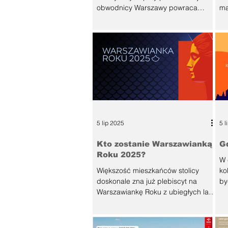
obwodnicy Warszawy powraca
ma
regularnie. Trudno się dziwić,
pr
ponieważ drogą tą porusza...
je
5 lip 2025
5 l
Kto zostanie Warszawianką
G
Roku 2025?
W 
Większość mieszkańców stolicy
ko
doskonale zna już plebiscyt na
by
Warszawiankę Roku z ubiegłych lat.
te
Konkurs ten ma na celu
wyróżnienie...