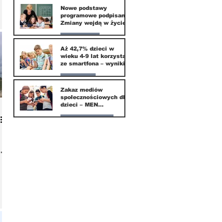
Nowe podstawy
programowe podpisane.
20 mar
Zmiany wejdą w życie
od września 2026
Edukacja
Aż 42,7% dzieci w
wieku 4-9 lat korzysta
16 mar
ze smartfona – wyniki
badania Krajowego
Instytutu Mediów
Parents
Zakaz mediów
społecznościowych dla
1 mar
dzieci – MEN
przedstawia projekt
ustawy
Nasze miasto
1 mar