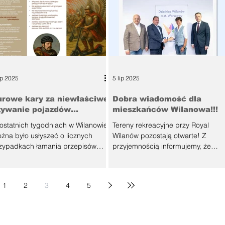
ip 2025
5 lip 2025
urowe kary za niewłaściwe
Dobra wiadomość dla
żywanie pojazdów
mieszkańców Wilanowa!!!
lektrycznych
ostatnich tygodniach w Wilanowie
Tereny rekreacyjne przy Royal
żna było usłyszeć o licznych
Wilanów pozostają otwarte! Z
zypadkach łamania przepisów
przyjemnością informujemy, że
zez użytkowników pojazdów...
Grupa ROBYG oraz Grupa Capital
Park osiągnęły...
1
2
3
4
5