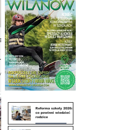
a
y
o
Reforma szkoły 2026:
co powinni wiedzieć
o
rodzice
Nasze miasto